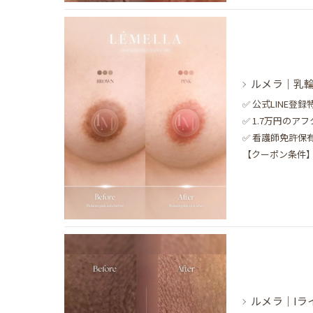
ルメラ｜乳輪
✅ 公式LINE
✅ 1.7万円のア
✅ 看護師免許
【クーポン条件】1
ルメラ｜Iラ