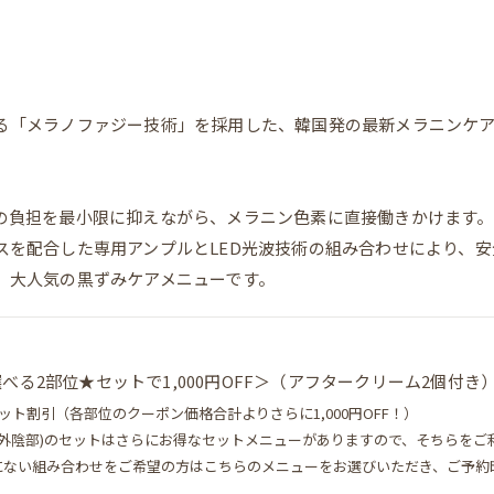
る「メラノファジー技術」を採用した、韓国発の最新メラニンケ
の負担を最小限に抑えながら、メラニン色素に直接働きかけます。
スを配合した専用アンプルとLED光波技術の組み合わせにより、
、大人気の黒ずみケアメニューです。
べる2部位★セットで1,000円OFF＞（アフタークリーム2個付き
セット割引（各部位のクーポン価格合計よりさらに1,000円OFF！）
(外陰部)のセットはさらにお得なセットメニューがありますので、そちらをご
にない組み合わせをご希望の方はこちらのメニューをお選びいただき、ご予約
。