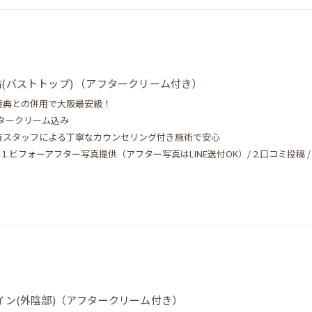
(バストトップ) （アフタークリーム付き）
登録特典との併用で大阪最安級！
フタークリーム込み
保有スタッフによる丁寧なカウンセリング付き施術で安心
.ビフォーアフター写真提供（アフター写真はLINE送付OK）/ 2.口コミ投稿 / 3
イン(外陰部)（アフタークリーム付き）