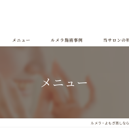
メニュー
ルメラ施術事例
当サロンの
ルメラ
黒ずみ
メニュー
色素沈着
よもぎ蒸し
美白
ルメラ・よもぎ蒸しなら大