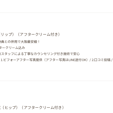
（リップ）（アフタークリーム付き）
登録特典との併用で大阪最安級！
フタークリーム込み
保有スタッフによる丁寧なカウンセリング付き施術で安心
.ビフォーアフター写真提供（アフター写真はLINE送付OK）/ 2.口コミ投稿 / 3
尻（ヒップ）（アフタークリーム付き）