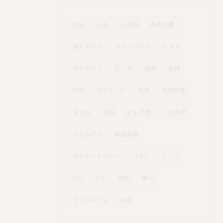
妊活
大阪
心斎橋
色素沈着
黒ずみケア
メラニンケア
ルメラ
デトックス
むくみ
韓国
生理
PMS
ダイエット
効果
体質改善
冷え性
温活
よもぎ蒸し
大阪市
フェムケア
韓国美容
デリケートゾーン
バスト
リップ
VIO
ワキ
美肌
痛み
ダウンタイム
お尻