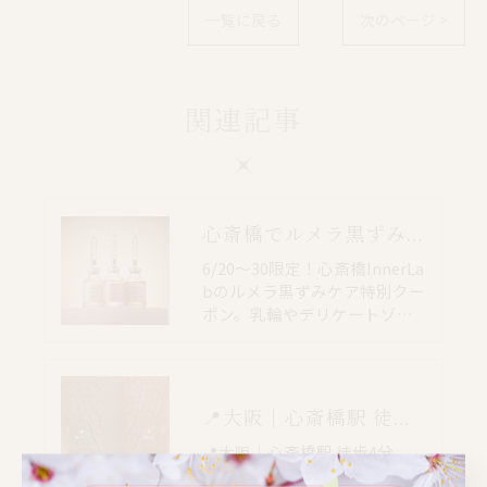
一覧に戻る
次のページ >
関連記事
心斎橋でルメラ黒ずみケア｜乳輪・VIO・デリケートゾーン特別価格
6/20〜30限定！心斎橋InnerLa
bのルメラ黒ずみケア特別クー
ポン。乳輪やデリケートゾ…
📍大阪｜心斎橋駅 徒歩4分
📍大阪｜心斎橋駅 徒歩4分