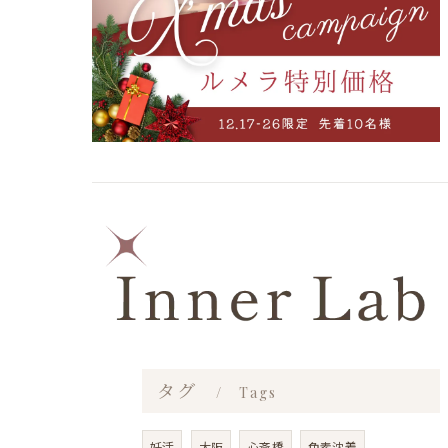
タグ
Tags
妊活
大阪
心斎橋
色素沈着