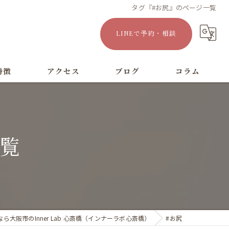
タグ『#お尻』のページ一覧
LINEで予約・相談
特徴
アクセス
ブログ
コラム
漫画特集
一覧
ら大阪市のInner Lab 心斎橋（インナーラボ心斎橋）
#お尻