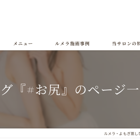
メニュー
ルメラ施術事例
当サロンの
ルメラ
黒ずみ
グ『#お尻』のページ
色素沈着
よもぎ蒸し
美白
ルメラ・よもぎ蒸しな