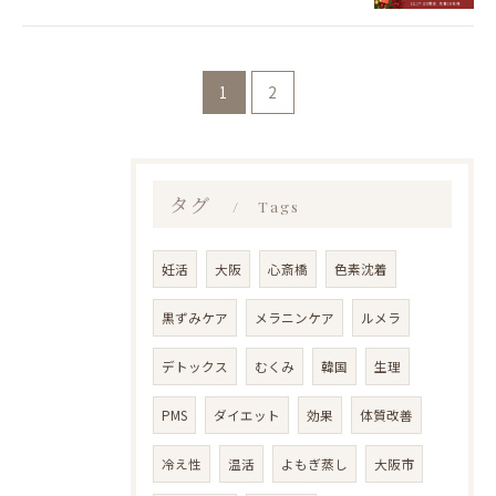
1
2
LINEで予約・相談
タグ
Tags
妊活
大阪
心斎橋
色素沈着
黒ずみケア
メラニンケア
ルメラ
デトックス
むくみ
韓国
生理
PMS
ダイエット
効果
体質改善
冷え性
温活
よもぎ蒸し
大阪市