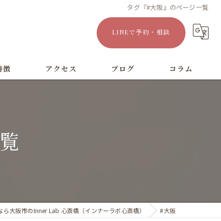
タグ『#大阪』のページ一覧
LINEで予約・相談
特徴
アクセス
ブログ
コラム
漫画特集
一覧
ら大阪市のInner Lab 心斎橋（インナーラボ心斎橋）
#大阪