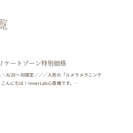
覧
デリケートゾーン特別価格
＼6/20～30限定／／／人気の「ルメラメラニンケ
にちは！InnerLab心斎橋です。…