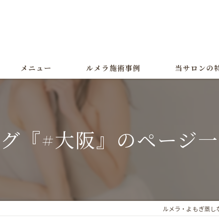
メニュー
ルメラ施術事例
当サロンの
ルメラ
黒ずみ
グ『#大阪』のページ
色素沈着
よもぎ蒸し
美白
ルメラ・よもぎ蒸しな