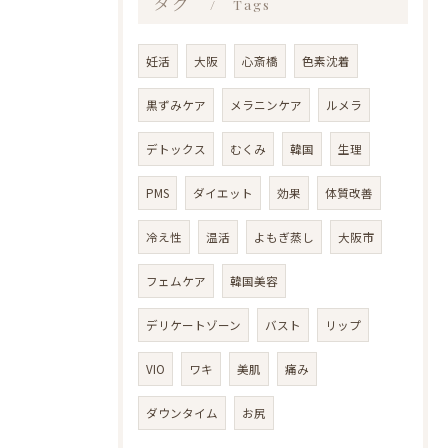
タグ
LINEで予約・相談
Tags
妊活
大阪
心斎橋
色素沈着
黒ずみケア
メラニンケア
ルメラ
デトックス
むくみ
韓国
生理
PMS
ダイエット
効果
体質改善
冷え性
温活
よもぎ蒸し
大阪市
フェムケア
韓国美容
デリケートゾーン
バスト
リップ
VIO
ワキ
美肌
痛み
ダウンタイム
お尻