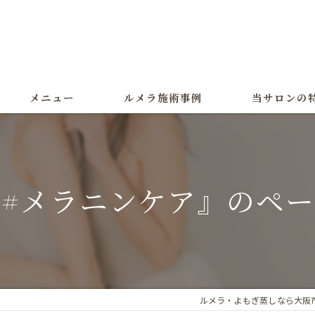
メニュー
ルメラ施術事例
当サロンの
ルメラ
黒ずみ
#メラニンケア』のペ
色素沈着
よもぎ蒸し
美白
ルメラ・よもぎ蒸しなら大阪市の