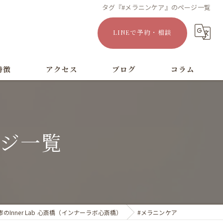
タグ『#メラニンケア』のページ一覧
LINEで予約・相談
特徴
アクセス
ブログ
コラム
漫画特集
ージ一覧
Inner Lab 心斎橋（インナーラボ心斎橋）
#メラニンケア