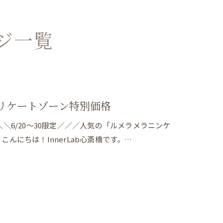
ジ一覧
デリケートゾーン特別価格
＼6/20～30限定／／／人気の「ルメラメラニンケ
にちは！InnerLab心斎橋です。…