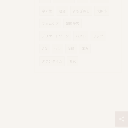
冷え性
温活
よもぎ蒸し
大阪市
フェムケア
韓国美容
デリケートゾーン
バスト
リップ
VIO
ワキ
美肌
痛み
ダウンタイム
お尻