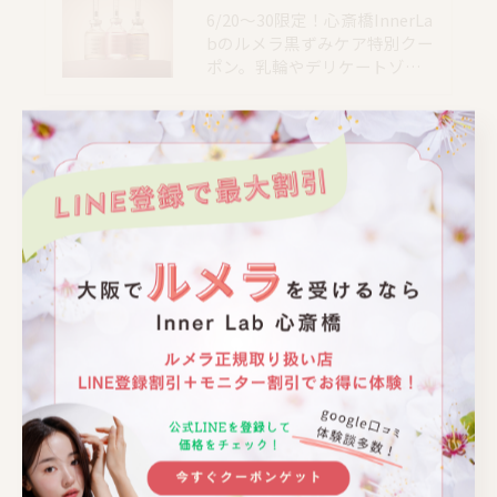
6/20〜30限定！心斎橋InnerLa
bのルメラ黒ずみケア特別クー
ポン。乳輪やデリケートゾ…
📍大阪｜心斎橋駅 徒歩4分
📍大阪｜心斎橋駅 徒歩4分
📍大阪｜心斎橋駅 徒歩4分
📍大阪｜心斎橋駅 徒歩4分