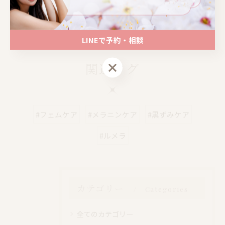
📍大阪｜心斎橋駅 徒歩4分
📍大阪｜心斎橋駅 徒歩4分
LINEで予約・相談
LINEで予約・相談
関連タグ
#フェムケア
#メラニンケア
#黒ずみケア
#ルメラ
カテゴリー
Categories
全てのカテゴリー