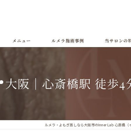
メニュー
ルメラ施術事例
当サロンの
ルメラ
黒ずみ
📍大阪｜心斎橋駅 徒歩4
色素沈着
よもぎ蒸し
美白
ルメラ・よもぎ蒸しなら大阪市のInner Lab 心斎橋