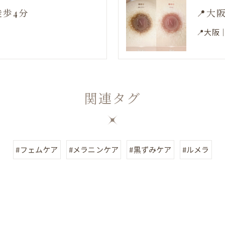
徒歩4分
📍大
📍大阪
関連タグ
#フェムケア
#メラニンケア
#黒ずみケア
#ルメラ