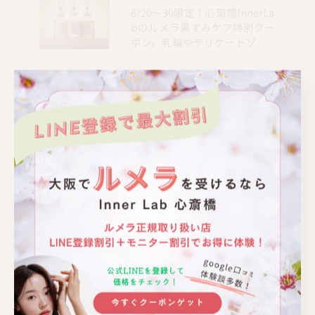
6/20〜30限定！心斎橋InnerLa
bのルメラ黒ずみケア特別クー
ポン。乳輪やデリケートゾ…
📍大阪｜心斎橋駅 徒歩4分
📍大阪｜心斎橋駅 徒歩4分
📍大阪｜心斎橋駅 徒歩4分
📍大阪｜心斎橋駅 徒歩4分