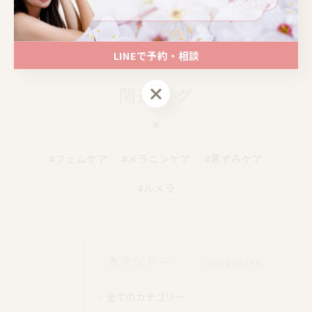
📍大阪｜心斎橋駅 徒歩4分
📍大阪｜心斎橋駅 徒歩4分
LINEで予約・相談
LINEで予約・相談
関連タグ
#フェムケア
#メラニンケア
#黒ずみケア
#ルメラ
カテゴリー
Categories
全てのカテゴリー