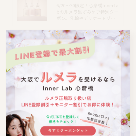
6/20〜30限定！心斎橋InnerLa
bのルメラ黒ずみケア特別クー
ポン。乳輪やデリケートゾ…
📍大阪｜心斎橋駅 徒歩4分
📍大阪｜心斎橋駅 徒歩4分
📍大阪｜心斎橋駅 徒歩4分
📍大阪｜心斎橋駅 徒歩4分