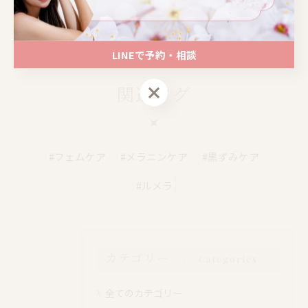
📍大阪｜心斎橋駅 徒歩4分
📍大阪｜心斎橋駅 徒歩4分
LINEで予約・相談
LINEで予約・相談
関連タグ
#フェムケア
#メラニンケア
#黒ずみケア
#ルメラ
カテゴリー
Categories
全てのカテゴリー