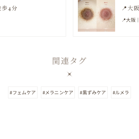
徒歩4分
📍大
📍大阪
関連タグ
#フェムケア
#メラニンケア
#黒ずみケア
#ルメラ