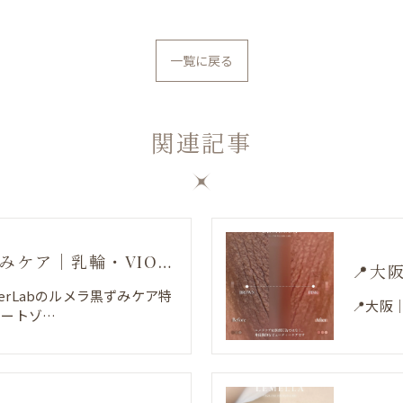
一覧に戻る
関連記事
心斎橋でルメラ黒ずみケア｜乳輪・VIO・デリケートゾーン特別価格
📍大
nerLabのルメラ黒ずみケア特
📍大阪
ケートゾ…