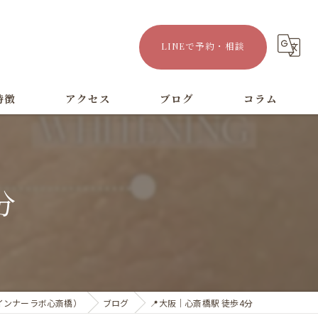
LINEで予約・相談
特徴
アクセス
ブログ
コラム
漫画特集
分
（インナーラボ心斎橋）
ブログ
📍大阪｜心斎橋駅 徒歩4分