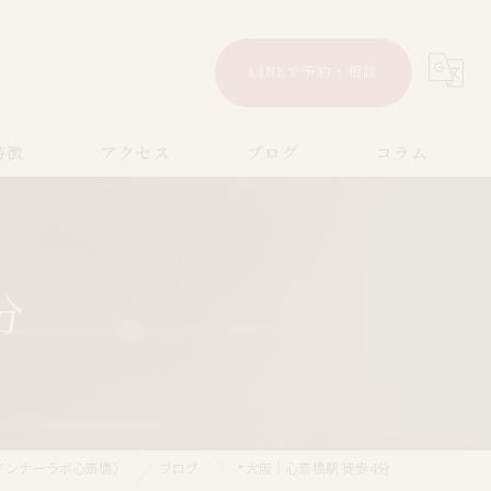
LINEで予約・相談
特徴
アクセス
ブログ
コラム
漫画特集
分
（インナーラボ心斎橋）
ブログ
📍大阪｜心斎橋駅 徒歩4分