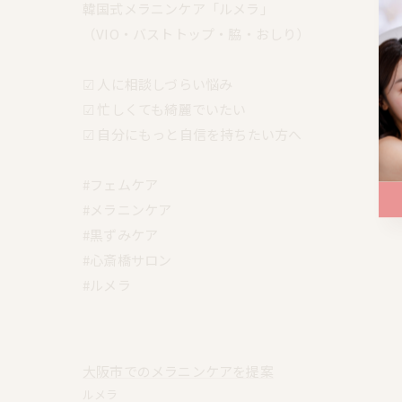
韓国式メラニンケア「ルメラ」
（VIO・バストトップ・脇・おしり）
☑︎ 人に相談しづらい悩み
☑︎ 忙しくても綺麗でいたい
☑︎ 自分にもっと自信を持ちたい方へ
#フェムケア
#メラニンケア
#黒ずみケア
#心斎橋サロン
#ルメラ
大阪市でのメラニンケアを提案
ルメラ