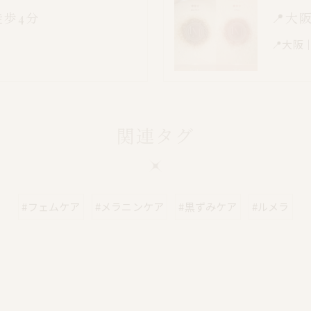
徒歩4分
📍大
📍大阪
関連タグ
#フェムケア
#メラニンケア
#黒ずみケア
#ルメラ