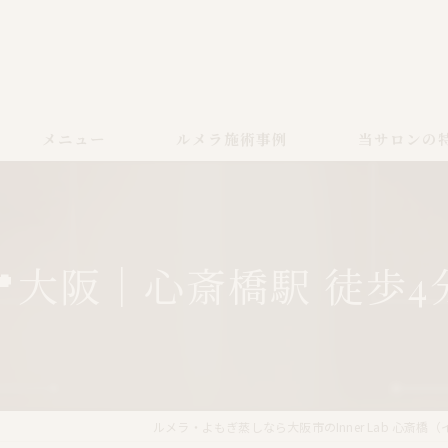
メニュー
ルメラ施術事例
当サロンの
ルメラ
黒ずみ
📍大阪｜心斎橋駅 徒歩4
色素沈着
よもぎ蒸し
美白
ルメラ・よもぎ蒸しなら大阪市のInner Lab 心斎橋