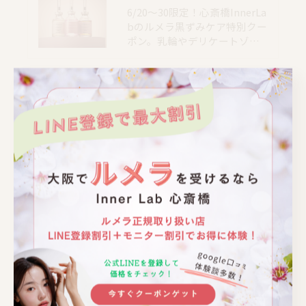
6/20〜30限定！心斎橋InnerLa
bのルメラ黒ずみケア特別クー
ポン。乳輪やデリケートゾ…
📍大阪｜心斎橋駅 徒歩4分
📍大阪｜心斎橋駅 徒歩4分
📍大阪｜心斎橋駅 徒歩4分
📍大阪｜心斎橋駅 徒歩4分