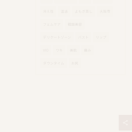
冷え性
温活
よもぎ蒸し
大阪市
フェムケア
韓国美容
デリケートゾーン
バスト
リップ
VIO
ワキ
美肌
痛み
ダウンタイム
お尻