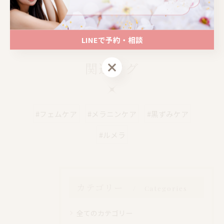
📍大阪｜心斎橋駅 徒歩4分
📍大阪｜心斎橋駅 徒歩4分
LINEで予約・相談
LINEで予約・相談
関連タグ
#フェムケア
#メラニンケア
#黒ずみケア
#ルメラ
カテゴリー
Categories
全てのカテゴリー