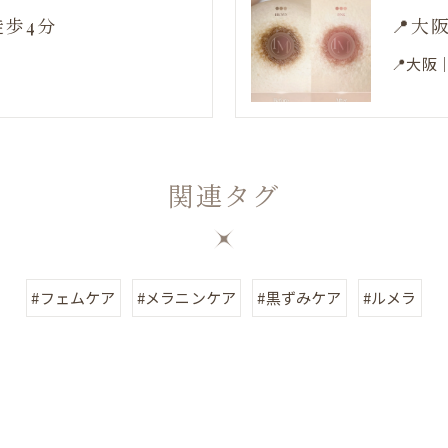
徒歩4分
📍大
📍大阪
関連タグ
#フェムケア
#メラニンケア
#黒ずみケア
#ルメラ