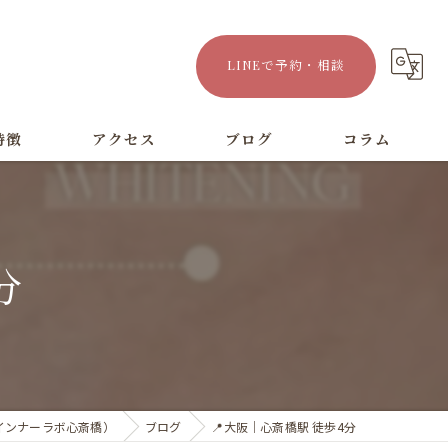
LINEで予約・相談
特徴
アクセス
ブログ
コラム
漫画特集
分
（インナーラボ心斎橋）
ブログ
📍大阪｜心斎橋駅 徒歩4分