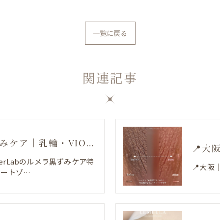
一覧に戻る
関連記事
心斎橋でルメラ黒ずみケア｜乳輪・VIO・デリケートゾーン特別価格
📍大
nerLabのルメラ黒ずみケア特
📍大阪
ケートゾ…