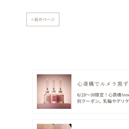
< 前のページ
6/20〜30限定！心斎橋In
別クーポン。乳輪やデリ