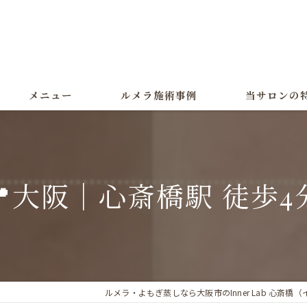
メニュー
ルメラ施術事例
当サロンの
ルメラ
黒ずみ
📍大阪｜心斎橋駅 徒歩4
色素沈着
よもぎ蒸し
美白
ルメラ・よもぎ蒸しなら大阪市のInner Lab 心斎橋