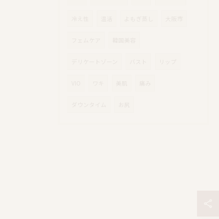
冷え性
温活
よもぎ蒸し
大阪市
フェムケア
韓国美容
デリケートゾーン
バスト
リップ
VIO
ワキ
美肌
痛み
ダウンタイム
お尻