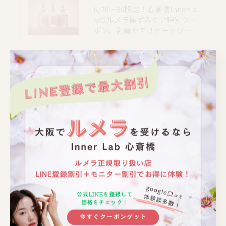
6/20〜30限定！心斎橋InnerLa
bのルメラ黒ずみケア特別クー
ポン。乳輪やデリケートゾ…
📍大阪｜心斎橋駅 徒歩4分
📍大阪｜心斎橋駅 徒歩4分
📍大阪｜心斎橋駅 徒歩4分
📍大阪｜心斎橋駅 徒歩4分