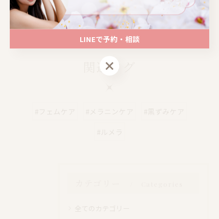
📍大阪｜心斎橋駅 徒歩4分
📍大阪｜心斎橋駅 徒歩4分
LINEで予約・相談
LINEで予約・相談
関連タグ
#フェムケア
#メラニンケア
#黒ずみケア
#ルメラ
カテゴリー
Categories
全てのカテゴリー