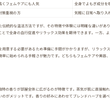
よもぎ風呂で楽しむ時短ケア術
高くフェムケアにも人気
全身でよもぎ成分を
アロマ好きが驚く色合い体験談
対策重視の方
気軽に日常へ取り入
よもぎ蒸しが面倒な人への代替案
本格温活ならよもぎ蒸しの魅力を体感
た伝統的な温活方法ですが、その特徴や体験には明確な違いがあ
温活効果の違いを表でチェック
ことで全身の血行促進やリラックス効果を期待できます。一方、よ
じんわり温まるよもぎ蒸し体験記
よもぎ蒸しで深まるリラックス感
を用意する必要があるため準備に手間がかかりますが、リラック
温活女子が選ぶ理由を解説
簡単に始められる手軽さが魅力です。どちらもフェムケアや美容
よもぎ風呂との温まり方比較
リラックス重視の人へ最適な選び方
よもぎ蒸し・風呂の満足度比較表
リラックスできる入浴法の選び方
独特の香りが部屋全体に広がるのが特徴です。蒸気が肌に直接触れ
よもぎ蒸しで心身が癒される理由
いのがメリットです。香りの好みにあわせてブレンドハーブを選べ
よもぎ風呂の独特なリラックス感