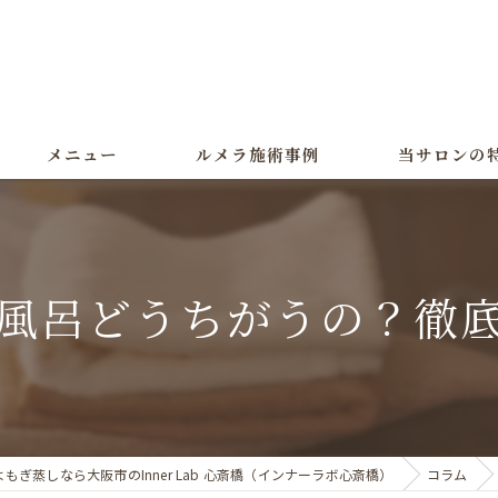
メニュー
ルメラ施術事例
当サロンの
ルメラ
黒ずみ
風呂どうちがうの？徹
色素沈着
よもぎ蒸し
美白
もぎ蒸しなら大阪市のInner Lab 心斎橋（インナーラボ心斎橋）
コラム