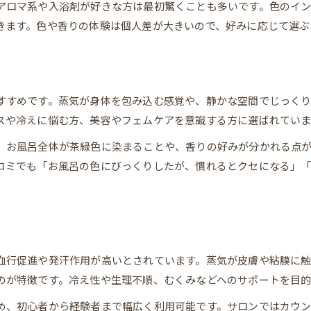
気分や体調で変える活用術
アロマ系や入浴剤が好きな方は最初驚くことも多いです。色のイ
よもぎ蒸し効果と風呂体験のポイント
きます。色や香りの体験は個人差が大きいので、好みに応じて選ぶ
よもぎ蒸し効果・風呂体験比較一覧
よもぎ蒸しで感じる温もりの秘密
風呂で体感するよもぎの香りと色
すすめです。蒸気が身体を包み込む感覚や、静かな空間でじっく
効果を高める入浴タイミングとは
スや冷えに悩む方、美容やフェムケアを意識する方に選ばれていま
口コミで話題の効果的な使い方
、お風呂全体が茶緑色に染まることや、香りの好みが分かれる点
コミでも「お風呂の色にびっくりしたが、慣れるとクセになる」
LINEで予約・相談
LINEで予約・相談
血行促進や発汗作用が高いとされています。蒸気が皮膚や粘膜に
のが特徴です。冷え性や生理不順、むくみなどへのサポートを目的
め、初心者から経験者まで幅広く利用可能です。サロンではカウ