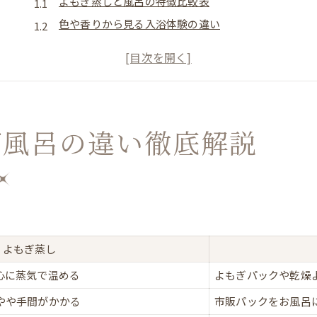
よもぎ蒸しと風呂の特徴比較表
色や香りから見る入浴体験の違い
リラックス重視ならどちらが最適か
よもぎ蒸しの温活効果が高い理由
よもぎ風呂で驚く茶緑色の秘密
美容とリラックスを叶える方法を比較
ぎ風呂の違い徹底解説
美容・リラックス効果早見表
よもぎ蒸しで叶える美肌ケア術
よもぎ風呂の手軽な使い方と注意点
深いリラックス体験を求めるなら
話題のよもぎ蒸し効果を検証
よもぎ蒸し
手軽さ重視ならよもぎ風呂がおすすめ
よもぎ風呂と蒸しの準備手間比較
心に蒸気で温める
よもぎパックや乾燥
忙しい女性に人気の理由とは
やや手間がかかる
市販パックをお風呂