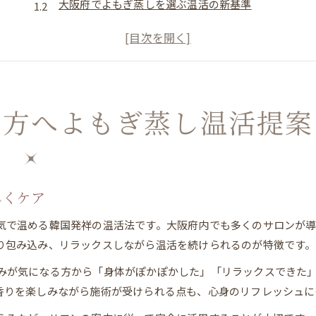
大阪府でよもぎ蒸しを選ぶ温活の新基準
温活初心者が知るよもぎ蒸しの始め方ガイド
よもぎ蒸し温活で叶える女性の健やかな日常
冷え対策によもぎ蒸しを続けるメリットとは
大阪府でよもぎ蒸しを続ける温活の魅力
む方へよもぎ蒸し温活提案
大阪府で人気のよもぎ蒸し温活が選ばれる理由
よもぎ蒸し温活を続けることで期待できる変化
よもぎ蒸し温活が大阪女性に支持されるポイント
継続しやすいよもぎ蒸し温活の工夫とヒント
しくケア
よもぎ蒸し温活を楽しむためのサロン活用術
気で温める韓国発祥の温活法です。大阪府内でも多くのサロンが
温活効果を実感したい方によもぎ蒸し活用法
り包み込み、リラックスしながら温活を続けられるのが特徴です。
よもぎ蒸し温活で体の変化を感じるポイント
みが気になる方から「身体がぽかぽかした」「リラックスできた
温活目的でよもぎ蒸しを選ぶ際の注意点
香りを楽しみながら施術が受けられる点も、心身のリフレッシュに
よもぎ蒸し温活の効果を高める利用方法