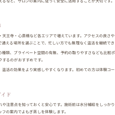
えるなど、サロンの案内に従って安全に活用することが大切です。
無理なく続けられるよもぎ蒸し温活の始め方
よもぎ蒸し温活を日常に取り入れるアイデア
心身をほぐすリラックスタイムによもぎ蒸し活用
準
よもぎ蒸し温活でリラックスタイムを楽しむ秘訣
温活中によもぎ蒸しで心も体もほぐれる理由
・天王寺・心斎橋など各エリアで増えています。アクセスの良さや
よもぎ蒸し温活がもたらす癒しの時間の魅力
で通える場所を選ぶことで、忙しい方でも無理なく温活を継続でき
リフレッシュできるよもぎ蒸し温活の過ごし方
の種類、プライベート空間の有無、予約の取りやすさなども比較
よもぎ蒸し温活でストレスを緩和する方法
クするのがおすすめです。
よもぎ蒸しで温まる大阪府女性の新習慣
、温活の効果をより実感しやすくなります。初めての方は体験コー
大阪府女性が選ぶよもぎ蒸し温活の新定番
季節を問わずよもぎ蒸し温活を続けるコツ
よもぎ蒸し温活が浸透する大阪府女性の理由
ガイド
日常に取り入れやすいよもぎ蒸し温活習慣
れや注意点を知っておくと安心です。施術前は水分補給をしっか
よもぎ蒸し温活で広がる大阪府女性の交流
ッフの案内でよもぎ蒸しを体験します。