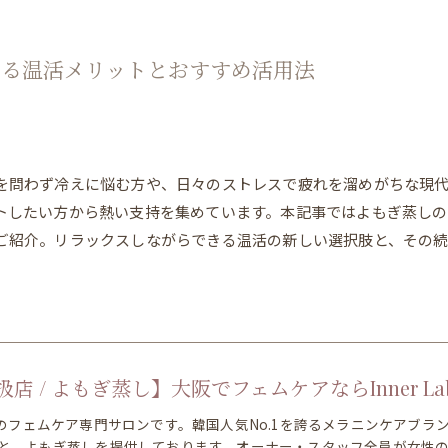
きる温活メリットとおすすめ活用法
を問わず冷えに悩む方や、日々のストレスで疲れを溜めがちな現代
トしたい方から熱い支持を集めています。本記事ではよもぎ蒸し
ご紹介。リラックスしながらできる温活の新しい選択肢と、その
店 / よもぎ蒸し】大阪でフェムケアならInner La
分のフェムケア専門サロンです。韓国人気No.1を誇るメラニンケアブ
と、よもぎ蒸しを提供しております。オーナー・スタッフ全員が女性