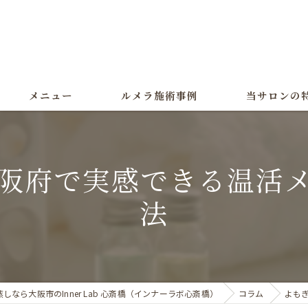
メニュー
ルメラ施術事例
当サロンの
ルメラ
阪府で実感できる温活
黒ずみ
法
色素沈着
よもぎ蒸し
美白
しなら大阪市のInner Lab 心斎橋（インナーラボ心斎橋）
コラム
よも