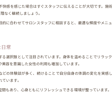
妊活や美容サポートによもぎ蒸しが注目される理由
や不快感を感じた場合はすぐスタッフに伝えることが大切です。施
よもぎ蒸し温活が妊活中女性に支持される背景
無理なく継続しましょう。
美容意識が高い方によもぎ蒸し温活をおすすめ
目的に合わせてサロンスタッフに相談すると、最適な頻度やメニュ
よもぎ蒸し温活がもたらす心身へのサポート力
妊活や美容のために選ばれるよもぎ蒸し温活
よもぎ蒸し温活で美しさを引き出す習慣作り
な日常
する選択肢として注目されています。身体を温めることでリラッ
や美容を意識した女性の利用も増加しています。
LINEで予約・相談
LINEで予約・相談
などの体験談が多く、続けることで自分自身の体調の変化を実感
れています。
空間もあり、心身ともにリフレッシュできる環境が整っています。