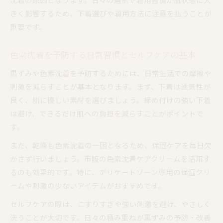
黒ずみがひどい場合に見極めたい治療の必要性
きく影響するため、下着選びや着用方法に注意を払うことが
重要です。
黒ずみ対策におすすめのクリーム活用術
黒ずみに効果的な市販クリームの選び方のコツ
色素沈着を予防する日常習慣とセルフケアの基本
色素沈着ケアに人気の成分を知って活用しよう
黒ずみや色素沈着を予防するためには、日常生活での摩擦や
黒ずみ用クリームの正しい塗り方と使用タイミ
刺激を減らすことが基本となります。まず、下着は通気性が
ング
良く、肌に優しい素材を選びましょう。締め付けの強い下着
セルフケアで黒ずみを和らげるクリーム活用法
は避け、できるだけ肌への負担を減らすことがポイントで
黒ずみ対策クリームの効果を高めるポイント
す。
摩擦から守る下着選びが肌へのカギになる理由
また、乾燥も色素沈着の一因となるため、保湿ケアを毎日欠
黒ずみ予防には摩擦を減らす下着素材が重要
かさず行いましょう。市販の色素沈着ケアクリームを活用す
色素沈着を防ぐための下着の形状選びのポイン
るのも効果的です。特に、デリケートゾーン専用の保湿クリ
ト
ームや刺激の少ないアイテムがおすすめです。
黒ずみ知らずの快適な下着の特徴を徹底解説
セルフケアの際は、こすりすぎや強い刺激を避け、やさしく
摩擦レスな下着が黒ずみに与えるメリットとは
洗うことが大切です。日々の積み重ねが黒ずみの予防・改善