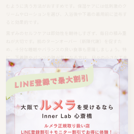
むように洗う方法がおすすめです。保湿ケアには低刺激のク
リームやローションを選び、入浴後や下着の着用前に塗布す
ると効果的です。
黒ずみのセルフケアは即効性を期待しすぎず、毎日の積み重
ねが大切です。肌のターンオーバー（新陳代謝）を促すた
め、十分な睡眠やバランスの良い食事も意識しましょう。特
に、下着跡やパンツの跡が気になる方は、日々の小さな工夫
が黒ずみ下着色素沈着の予防・改善に直結します。
効果的な黒ずみケアにおすすめの保湿クリーム活用術
黒ずみや下着の色素沈着対策には、保湿クリームの活用が非
常に効果的です。保湿クリームは、乾燥によるバリア機能の
低下を防ぎ、外部刺激から皮膚を守ります。特にデリケート
ゾーンや摩擦が起こりやすい部位には、低刺激で保湿力の高
いクリームの選択がポイントです。