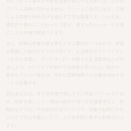
セルフケアで黒ずみや色素沈着を和らげるためには、日々の
クリーム活用が欠かせません。クリームの塗布に加え、下着
による摩擦や締め付けを減らす工夫も重要です。たとえば、
通気性や素材にこだわった下着や、黒ずみ防止ショーツを選
ぶことで刺激を軽減できます。
また、乾燥は色素沈着を悪化させる要因の一つなので、保湿
を意識した毎日のケアが大切です。入浴後のタイミングでし
っかりと保湿し、ターンオーバーを整える生活習慣も心がけ
ましょう。セルフケアを続けても改善が見られない場合や、
黒ずみがひどい場合は、早めに医療機関での治療を検討する
ことが必要です。
初心者の方は、まず低刺激で使いやすい市販クリームから始
め、効果を感じにくい場合は成分や使い方を見直すなど、段
階的なアプローチが成功のポイントです。年齢や肌質に合わ
せたケア方法を選ぶことで、より効率的に黒ずみ対策が行え
ます。