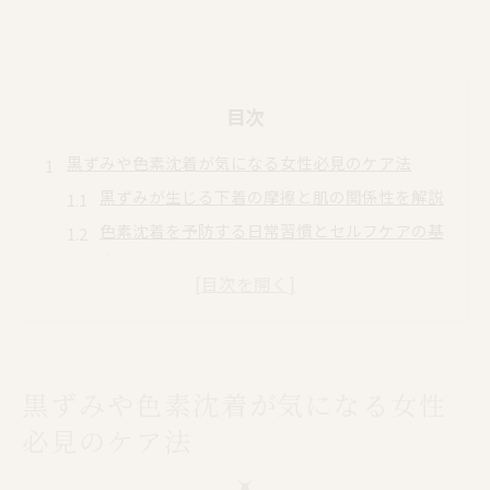
目次
黒ずみや色素沈着が気になる女性必見のケア法
黒ずみが生じる下着の摩擦と肌の関係性を解説
色素沈着を予防する日常習慣とセルフケアの基
本
黒ずみ改善のために意識すべき生活習慣のポイ
ント
下着の選び方で黒ずみリスクを減らすコツとは
黒ずみと色素沈着を悪化させるNG行動を知る
黒ずみや色素沈着が気になる女性
下着による黒ずみ予防に有効な日々の習慣とは
必見のケア法
摩擦を軽減する下着選びが黒ずみ予防の第一歩
に