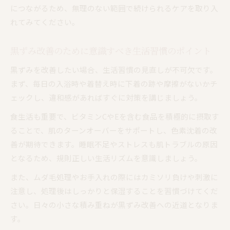
黒ずみを防ぐ下着の着用方法と注意したい点
につながるため、無理のない範囲で続けられるケアを取り入
よくある黒ずみの原因とその正しい対処を解説
れてみてください。
黒ずみが起こる主な要因と色素沈着のメカニズ
ム
黒ずみ改善のために意識すべき生活習慣のポイント
摩擦や乾燥が黒ずみに与える影響を詳しく紹介
黒ずみを改善したい場合、生活習慣の見直しが不可欠です。
黒ずみや色素沈着に多い生活習慣の落とし穴
まず、毎日の入浴時や着替え時に下着の跡や摩擦がないかチ
黒ずみの原因を見極めた正しいケア方法とは
ェックし、違和感があればすぐに対策を講じましょう。
色素沈着を悪化させないための注意点をチェッ
食生活も重要で、ビタミンCやEを含む食品を積極的に摂取す
ク
ることで、肌のターンオーバーをサポートし、色素沈着の改
善が期待できます。睡眠不足やストレスも肌トラブルの原因
となるため、規則正しい生活リズムを意識しましょう。
また、ムダ毛処理やお手入れの際にはカミソリ負けや刺激に
注意し、処理後はしっかりと保湿することを習慣づけてくだ
さい。日々の小さな積み重ねが黒ずみ改善への近道となりま
す。