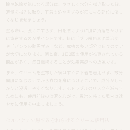
擦や乾燥が気になる部分は、やさしく水分を拭き取った後、
適量を指先に取り、下着の跡や黒ずみが気になる部位に優し
くなじませましょう。
塗る際は、強くこすらず、円を描くように肌に負担をかけず
に塗布するのがポイントです。特に「ブラ紐色素沈着治す」
や「パンツの跡黒ずみ」など、摩擦の多い部分は日々のケア
が大切になります。朝と夜、1日2回の使用が推奨されている
商品が多く、毎日継続することが効果実感への近道です。
また、クリームを塗布した後はすぐに下着を着用せず、数分
間肌になじませてから衣類を身につけることで、成分がしっ
かりと浸透しやすくなります。肌トラブルのリスクを減らす
ためにも、使用前後の清潔を心がけ、異常を感じた場合は速
やかに使用を中止しましょう。
セルフケアで黒ずみを和らげるクリーム活用法