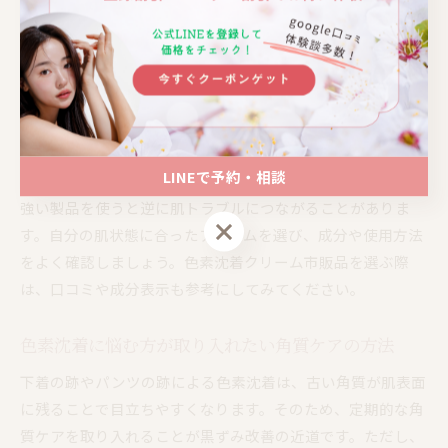
市販の色素沈着対応クリームには、メラニン生成を抑える成
分や、肌のターンオーバーをサポートする成分が配合されて
いるものもあります。朝晩の2回、清潔な肌にやさしく塗布
し、継続して使うことで徐々に黒ずみの改善が期待できま
す。クリームを塗る際は、摩擦を避けるために強くこすら
ず、優しくなじませることが大切です。
LINEで予約・相談
注意点として、即効性を求めて過度に塗りすぎたり、刺激の
強い製品を使うと逆に肌トラブルにつながることがありま
LINEで予約・相談
す。自分の肌状態に合ったアイテムを選び、成分や使用方法
をよく確認しましょう。色素沈着クリーム市販品を選ぶ際
は、口コミや成分表示も参考にしてみてください。
色素沈着に悩む方が取り入れたい角質ケアの方法
下着の跡やパンツの跡による色素沈着は、古い角質が肌表面
に残ることで目立ちやすくなります。そのため、定期的な角
質ケアを取り入れることが黒ずみ改善の近道です。ただし、