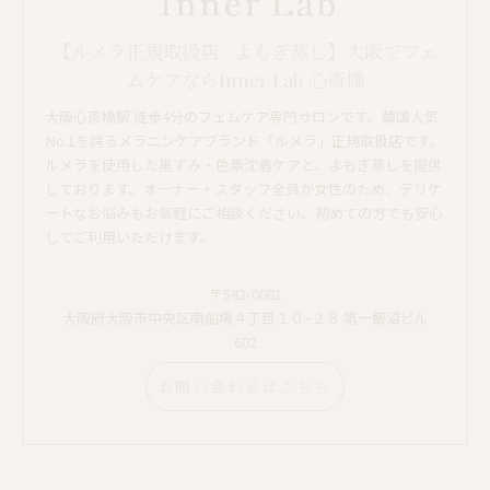
【ルメラ正規取扱店 / よもぎ蒸し】大阪でフェ
ムケアならInner Lab 心斎橋
大阪心斎橋駅 徒歩4分のフェムケア専門サロンです。韓国人気
No.1を誇るメラニンケアブランド「ルメラ」正規取扱店です。
ルメラを使用した黒ずみ・色素沈着ケアと、よもぎ蒸しを提供
しております。オーナー・スタッフ全員が女性のため、デリケ
ートなお悩みもお気軽にご相談ください。初めての方でも安心
してご利用いただけます。
〒542-0081
大阪府大阪市中央区南船場４丁目１０−２８ 第一飯沼ビル
602
お問い合わせはこちら