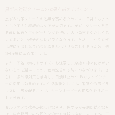
黒ずみ対策クリームの効果を高めるポイント
黒ずみ対策クリームの効果を高めるためには、日常のちょっ
とした工夫と継続的なケアが大切です。まず、クリームを塗
る前に角質ケアやピーリングを行い、古い角質をやさしく除
去することで成分の浸透が良くなります。ただし、やりすぎ
は逆に刺激となり色素沈着を悪化させることもあるため、週
1回程度に留めましょう。
また、下着の素材やサイズにも注意し、摩擦や締め付けが少
ないものを選ぶことが、色素沈着の予防につながります。さ
らに、紫外線対策も意識し、日焼け止めやUVカットインナ
ーの活用も効果的です。生活習慣としては、睡眠や食事バラ
ンスにも気を配ることで、ターンオーバーの正常化をサポー
トできます。
セルフケアで改善が難しい場合や、黒ずみが長期間続く場合
は、医療機関での専門的な治療や相談も検討しましょう。正