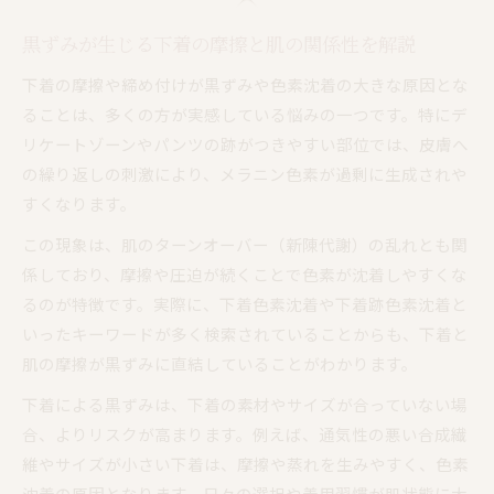
黒ずみ対策に役立つ毎日のスキンケア方法を紹
黒ずみが生じる下着の摩擦と肌の関係性を解説
介
下着の摩擦や締め付けが黒ずみや色素沈着の大きな原因とな
色素沈着を防ぐために気をつけたい着用時の注
ることは、多くの方が実感している悩みの一つです。特にデ
意点
リケートゾーンやパンツの跡がつきやすい部位では、皮膚へ
黒ずみ予防に有効な入浴後の保湿習慣を見直そ
の繰り返しの刺激により、メラニン色素が過剰に生成されや
う
すくなります。
黒ずみ防止のためのショーツやアイテム活用術
この現象は、肌のターンオーバー（新陳代謝）の乱れとも関
セルフケアで肌の色素沈着を改善するポイント
係しており、摩擦や圧迫が続くことで色素が沈着しやすくな
黒ずみ改善に欠かせないセルフケアの基本ステ
るのが特徴です。実際に、下着色素沈着や下着跡色素沈着と
ップ
いったキーワードが多く検索されていることからも、下着と
効果的な黒ずみケアにおすすめの保湿クリーム
肌の摩擦が黒ずみに直結していることがわかります。
活用術
下着による黒ずみは、下着の素材やサイズが合っていない場
色素沈着に悩む方が取り入れたい角質ケアの方
合、よりリスクが高まります。例えば、通気性の悪い合成繊
法
維やサイズが小さい下着は、摩擦や蒸れを生みやすく、色素
黒ずみ対策に役立つビタミンケアのポイント
沈着の原因となります。日々の選択や着用習慣が肌状態に大