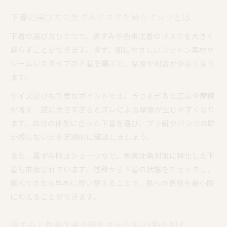
下着の選び方で黒ずみリスクを減らすコツとは
下着の選び方ひとつで、黒ずみや色素沈着のリスクを大きく
減らすことができます。まず、肌にやさしいコットン素材や
シームレスタイプの下着を選ぶと、摩擦や刺激が少なくなり
ます。
サイズ選びも重要なポイントです。きつすぎると圧迫や摩擦
が増え、逆に大きすぎるとズレによる摩擦が生じやすくなり
ます。自分の体型に合った下着を選び、ブラ紐やパンツの跡
が残らないかを定期的に確認しましょう。
また、黒ずみ防止ショーツなど、色素沈着対策に特化した下
着も市販されています。普段から下着の状態をチェックし、
傷んできたら早めに買い替えることで、肌への負担を最小限
に抑えることができます。
黒ずみと色素沈着を悪化させるNG行動を知る