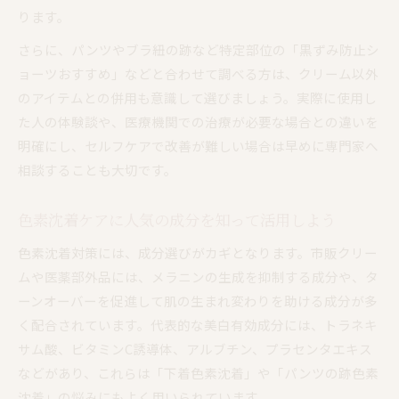
ります。
さらに、パンツやブラ紐の跡など特定部位の「黒ずみ防止シ
ョーツおすすめ」などと合わせて調べる方は、クリーム以外
のアイテムとの併用も意識して選びましょう。実際に使用し
た人の体験談や、医療機関での治療が必要な場合との違いを
明確にし、セルフケアで改善が難しい場合は早めに専門家へ
相談することも大切です。
色素沈着ケアに人気の成分を知って活用しよう
色素沈着対策には、成分選びがカギとなります。市販クリー
ムや医薬部外品には、メラニンの生成を抑制する成分や、タ
ーンオーバーを促進して肌の生まれ変わりを助ける成分が多
く配合されています。代表的な美白有効成分には、トラネキ
サム酸、ビタミンC誘導体、アルブチン、プラセンタエキス
などがあり、これらは「下着色素沈着」や「パンツの跡色素
沈着」の悩みにもよく用いられています。