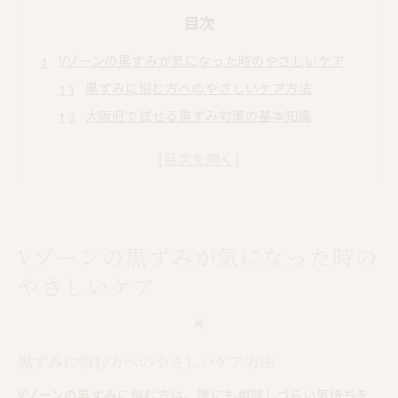
目次
Vゾーンの黒ずみが気になった時のやさしいケア
黒ずみに悩む方へのやさしいケア方法
大阪府で試せる黒ずみ対策の基本知識
Vゾーンの黒ずみを和らげるセルフケア実践例
黒ずみの原因に寄り添ったケア選びのヒント
初めての黒ずみケアでも安心できる工夫
下着摩擦による黒ずみの原因を知るポイント
Vゾーンの黒ずみが気になった時の
下着摩擦がVゾーンの黒ずみに与える影響
黒ずみを防ぐための下着選びの注意点
やさしいケア
大阪府で注目される摩擦対策の考え方
デリケートゾーンの黒ずみ予防のコツ
黒ずみに悩む方へのやさしいケア方法
黒ずみの原因と正しいケア習慣の作り方
大阪府で相談できる黒ずみケアの選び方
Vゾーンの黒ずみに悩む方は、誰にも相談しづらい気持ちを