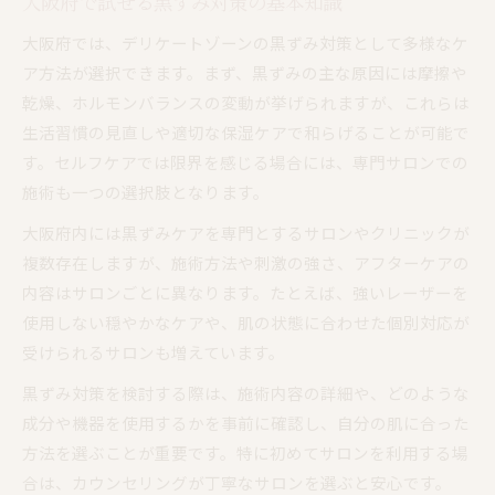
大阪府で試せる黒ずみ対策の基本知識
大阪府で選ばれる黒ずみ治療の特徴
大阪府では、デリケートゾーンの黒ずみ対策として多様なケ
黒ずみ改善におけるセルフと医療の役割
ア方法が選択できます。まず、黒ずみの主な原因には摩擦や
ケア方法ごとの黒ずみへの効果と注意点
乾燥、ホルモンバランスの変動が挙げられますが、これらは
レーザー以外でVゾーンの黒ずみを和らげる方法
生活習慣の見直しや適切な保湿ケアで和らげることが可能で
黒ずみに悩む方が選べるケア方法について
す。セルフケアでは限界を感じる場合には、専門サロンでの
大阪府で注目される非レーザー黒ずみケア
施術も一つの選択肢となります。
Vゾーン黒ずみ対策の新しいアプローチ
大阪府内には黒ずみケアを専門とするサロンやクリニックが
黒ずみを優しくケアできる方法を紹介
複数存在しますが、施術方法や刺激の強さ、アフターケアの
セルフでもできる黒ずみ予防の工夫
内容はサロンごとに異なります。たとえば、強いレーザーを
使用しない穏やかなケアや、肌の状態に合わせた個別対応が
受けられるサロンも増えています。
黒ずみ対策を検討する際は、施術内容の詳細や、どのような
成分や機器を使用するかを事前に確認し、自分の肌に合った
方法を選ぶことが重要です。特に初めてサロンを利用する場
合は、カウンセリングが丁寧なサロンを選ぶと安心です。