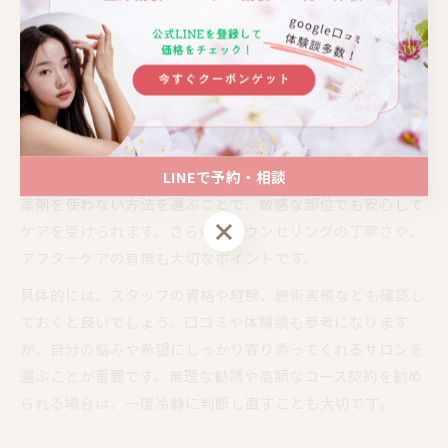
「無理な勧誘がなくリラックスできた」といった声も見られ
ます。安全性や効果、継続のしやすさを重視した施設を選ぶ
ことが、満足のいくケアにつながります。
Vゾーンの黒ずみ対応サロンの選び方
Vゾーンの黒ずみ対応サロンを選ぶ際は、施術方法が自分の
LINEで予約・相談
肌に合っているかどうかを重視しましょう。レーザーや強い
薬剤を使わない方法を選ぶことで、敏感な部位でも安心して
LINEで予約・相談
ケアを受けられます。さらに、カウンセリングの丁寧さや、
アフターケアの有無も大切なポイントです。
具体的には、スタッフの資格や経験、施術実績なども確認し
ておくと良いでしょう。口コミや体験談も参考になります
が、自分の悩みや希望にしっかり寄り添ってくれるサロンを
選ぶことが重要です。無理な勧誘や高額なコース契約を勧め
られる場合は、一度冷静に判断し直すことも大切です。