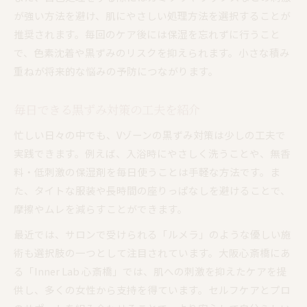
が強い方法を避け、肌にやさしい処理方法を選択することが
推奨されます。毎回のケア後には保湿を忘れずに行うこと
で、色素沈着や黒ずみのリスクを抑えられます。小さな積み
重ねが将来的な悩みの予防につながります。
毎日できる黒ずみ対策の工夫を紹介
忙しい日々の中でも、Vゾーンの黒ずみ対策は少しの工夫で
実践できます。例えば、入浴時にやさしく洗うことや、無香
料・低刺激の保湿剤を毎日使うことは手軽な方法です。ま
た、タイトな服装や長時間の座りっぱなしを避けることで、
摩擦やムレを減らすことができます。
最近では、サロンで受けられる「ルメラ」のような優しい施
術も選択肢の一つとして注目されています。大阪心斎橋にあ
る「Inner Lab 心斎橋」では、肌への刺激を抑えたケアを提
供し、多くの女性から支持を得ています。セルフケアとプロ