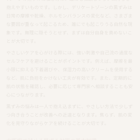
抱えやすいものです。しかし、デリケートゾーンの黒ずみは
黒ずみ相談時に確認したいポイントまとめ
日常の摩擦や乾燥、ホルモンバランスの変化など、さまざま
大阪府で安心できる黒ずみケアの特徴
な要因が重なって起こるため、誰にでも起こりうる自然な現
Vゾーンの黒ずみ対応サロンの選び方
象です。無理に隠そうとせず、まずは自分自身を責めないこ
黒ずみ相談サービスの活用方法を紹介
とが大切です。
信頼できる黒ずみケア施設を見極めるコツ
やさしいケアを心がける際には、強い刺激や自己流の過度な
黒ずみ改善を目指すための日常ケアの工夫
セルフケアを避けることがポイントです。例えば、摩擦を最
黒ずみを和らげる日常ケアの基本ポイント
小限に抑える下着選びや、保湿力の高いクリームを使用する
Vゾーンの黒ずみ改善に役立つ生活習慣
など、肌に負担をかけない工夫が有効です。また、定期的に
大阪府で実践される黒ずみケアのコツ
肌の状態を確認し、必要に応じて専門家へ相談することも安
黒ずみが気になる方ができる予防法
心につながります。
毎日できる黒ずみ対策の工夫を紹介
黒ずみの悩みは一人で抱え込まずに、やさしい方法で少しず
セルフケアと医療ケアの違いについて丁寧に解説
つ向き合うことが改善への近道となります。焦らず、肌の変
化を見守りながらケアを続けることが大切です。
黒ずみケアのセルフケアと医療ケアの違い
Vゾーン黒ずみに合わせたケア方法の選択