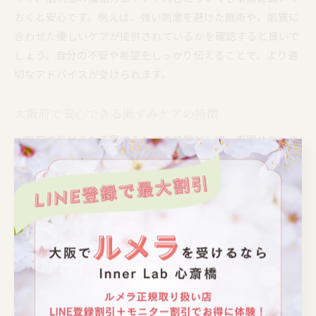
おくと安心です。例えば、強い刺激を避けた施術や、肌質に
合わせた優しいケアが提供されているかを確認すると良いで
しょう。自分の不安や希望をしっかり伝えることで、より適
切なアドバイスが受けられます。
大阪府で安心できる黒ずみケアの特徴
大阪府で受けられる黒ずみケアの特徴として、専門サロンや
クリニックではデリケートゾーン専用の施術を行っている点
が挙げられます。特に、肌への刺激を最小限に抑えた方法
や、レーザーを使わない優しいケアを重視する施設が増えて
いる傾向です。これにより、痛みやダウンタイムが少なく、
初めての方でも安心して受けやすい環境が整っています。
また、カウンセリングを重視し、個々の肌状態や悩みに合わ
せてプランを提案することも安心材料の一つです。実際に利
用された方からは「スタッフが親身に相談に乗ってくれた」