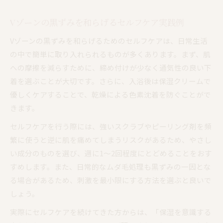
Vゾーンの黒ずみを和らげるセルフケア実践例
Vゾーンの黒ずみを和らげるためのセルフケアは、日常生活
の中で簡単に取り入れられるものが多くあります。まず、肌
への摩擦を減らすために、締め付けが少なく通気性の良い下
着を選ぶことが大切です。さらに、入浴後は保湿クリームで
優しくケアすることで、乾燥による色素沈着を防ぐことがで
きます。
セルフケアを行う際には、強いスクラブやピーリング剤を頻
繁に使うと逆に肌を痛めてしまうリスクがあるため、やさし
い成分のものを選び、週に1〜2回程度にとどめることをおす
すめします。また、日常的なムダ毛処理も黒ずみの一因とな
る場合があるため、刺激を最小限にする方法を選ぶと良いで
しょう。
実際にセルフケアを続けてきた方からは、「保湿を意識する