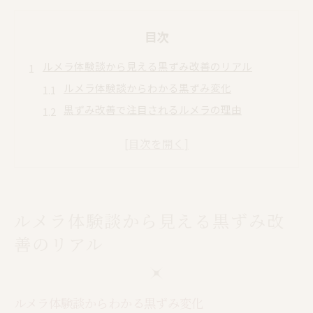
目次
ルメラ体験談から見える黒ずみ改善のリアル
ルメラ体験談からわかる黒ずみ変化
黒ずみ改善で注目されるルメラの理由
体験談で見えたルメラのやさしい効果
口コミから知るルメラ体験のリアルな声
ルメラ体験で感じた色素沈着の変化
悩みに寄り添うルメラのやさしいケア方法
ルメラ体験談から見える黒ずみ改
ルメラのやさしさが感じられる施術法
デリケートゾーンに配慮したルメラのケア
善のリアル
ルメラの黒ずみケアは敏感肌にも安心
悩みに応えるルメラの施術サポート体制
ルメラ体験談からわかる黒ずみ変化
ルメラで叶える毎日のやさしいアフターケア