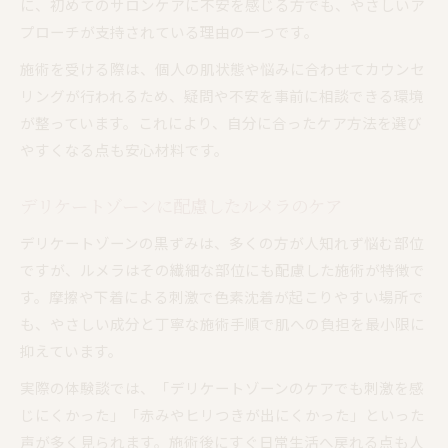
に、初めてのサロンケアに不安を感じる方でも、やさしいア
プローチが支持されている理由の一つです。
施術を受ける際は、個人の肌状態や悩みに合わせてカウンセ
リングが行われるため、疑問や不安を事前に相談できる環境
が整っています。これにより、自分に合ったケア方法を選び
やすくなる点も安心材料です。
デリケートゾーンに配慮したルメラのケア
デリケートゾーンの黒ずみは、多くの方が人知れず悩む部位
ですが、ルメラはその繊細な部位にも配慮した施術が特徴で
す。摩擦や下着による刺激で色素沈着が起こりやすい場所で
も、やさしい成分と丁寧な施術手順で肌への負担を最小限に
抑えています。
実際の体験談では、「デリケートゾーンのケアでも刺激を感
じにくかった」「赤みやヒリつきが出にくかった」といった
声が多く見られます。施術後にすぐ日常生活へ戻れる点も人