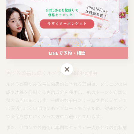
その後、実際の施術に進みますが、初回で劇的な変化を感じ
ることは少なく、複数回の施術を重ねることで徐々にトーン
アップや黒ずみの改善を実感する傾向があります。施術後は
赤みや乾燥を感じることがありますが、サロン推奨のアフタ
ークリームなどで保湿を行うことで、肌のコンディションを
整えやすくなります。焦らず定期的に続けることが、ルメラ
LINEで予約・相談
の効果を引き出すポイントです。
LINEで予約・相談
黒ずみ改善に導くルメラの効果的な理由
ルメラが黒ずみ改善に効果的とされる理由は、メラニンの生
成や沈着を抑制する専用成分を使用し、肌のトーンを自然に
整える点にあります。一般的な美白クリームやセルフケアで
は浸透しにくい部位にもアプローチできるため、従来のケア
で変化を感じにくかった方にも選ばれています。
また、サロンでの施術は専門スタッフが一人ひとりの肌状態