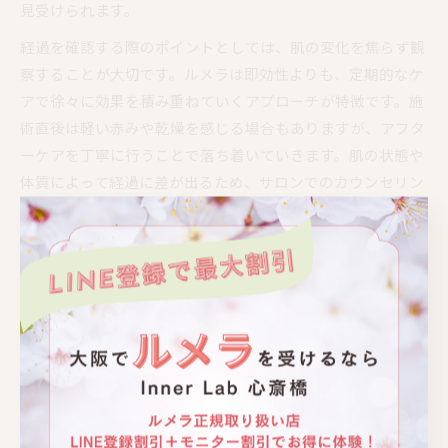
見受けられます。
経過を確認する際のポイントとしては、肌の変化を焦らず観
察することが大切です。ルメラは即効性よりも、定期的なケ
アで徐々に効果を積み重ねていくアプローチが特徴です。施
術直後は軽い赤みや乾燥を感じる場合もありますが、アフタ
ーケアを丁寧に行うことで落ち着いていきます。肌の状態や
体質によって経過に差が出るため、サロンでのカウンセリン
グや相談を活用しましょう。
ルメラの効果を感じるまでの流れを解説
ルメラの効果を実感するまでには、いくつかのステップがあ
ります。まずは専門サロンでのカウンセリングを受け、自分
の肌状態や気になる黒ずみの部位について相談することから
始まります。カウンセリングでは、施術の流れや注意点、ア
フターケアの方法などを丁寧に説明してもらえるため、不安
を軽減できます。