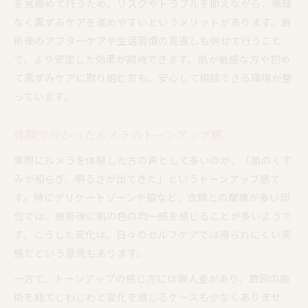
を見極めて行うため、リスクやトラブルを抑えながら、無理
なく黒ずみケアを進めやすいというメリットがあります。施
術後のアフターケアや生活習慣の見直しも併せて行うこと
で、より安定した効果が期待できます。肌が敏感な方や初め
て黒ずみケアに取り組む方も、安心して相談できる環境が整
っています。
体験で分かったルメラのトーンアップ感
実際にルメラを体験した方の声として多いのが、「肌のくす
みが和らぎ、明るさが出てきた」というトーンアップ感で
す。特にデリケートゾーンや脇など、衣類との摩擦が多い部
位では、施術後に肌の色の均一感を感じることが多いようで
す。こうした変化は、日々のセルフケアでは得られにくい実
感だという意見もあります。
一方で、トーンアップの感じ方には個人差があり、数回の施
術を経てじわじわと変化を感じるケースも少なくありませ