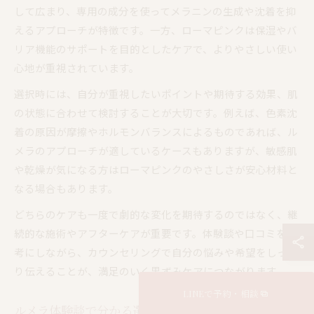
して広まり、専用の成分を使ってメラニンの生成や沈着を抑
えるアプローチが特徴です。一方、ローマピンクは保湿やバ
リア機能のサポートを目的としたケアで、よりやさしい使い
心地が重視されています。
選択時には、自分が重視したいポイントや期待する効果、肌
の状態に合わせて検討することが大切です。例えば、色素沈
着の原因が摩擦やホルモンバランスによるものであれば、ル
メラのアプローチが適しているケースもありますが、敏感肌
や乾燥が気になる方はローマピンクのやさしさが安心材料と
なる場合もあります。
どちらのケアも一度で劇的な変化を期待するのではなく、継
続的な施術やアフターケアが重要です。体験談や口コミを参
考にしながら、カウンセリングで自分の悩みや希望をしっか
り伝えることが、満足のいく黒ずみケアにつながります。
LINEで予約・相談
ルメラ体験談で分かる選び方のポイント