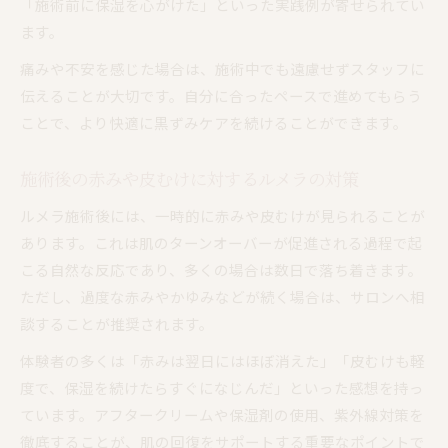
「施術前に保湿を心がけた」といった実践例が寄せられてい
ます。
痛みや不安を感じた場合は、施術中でも遠慮せずスタッフに
伝えることが大切です。自分に合ったペースで進めてもらう
ことで、より快適に黒ずみケアを続けることができます。
施術後の赤みや皮むけに対するルメラの対策
ルメラ施術後には、一時的に赤みや皮むけが見られることが
あります。これは肌のターンオーバーが促進される過程で起
こる自然な反応であり、多くの場合は数日で落ち着きます。
ただし、過度な赤みやかゆみなどが続く場合は、サロンへ相
談することが推奨されます。
体験者の多くは「赤みは翌日にはほぼ消えた」「皮むけも軽
度で、保湿を続けたらすぐになじんだ」といった感想を持っ
ています。アフタークリームや保湿剤の使用、紫外線対策を
徹底することが、肌の回復をサポートする重要なポイントで