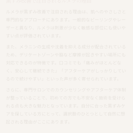
黒ずみ改善で注目されるルメラの理由
ダウンタイム中のルメラケアの注意点
ルメラ施術前後の不安解消ポイント
ルメラが黒ずみ改善で注目される理由は、肌へのやさしさと
専門的なアプローチにあります。一般的なピーリングやレー
ルメラ体験者が語る痛みへの備え方
ザーと異なり、ルメラは刺激が少なく敏感な部位にも使いや
施術後の赤みや皮むけに対するルメラの対策
すい点が評価されています。
ルメラとローマピンクの違いを丁寧に整理
また、メラニンの生成や沈着を抑える成分が配合されている
ルメラとローマピンクの特徴を比較解説
ため、デリケートゾーンや脇など摩擦が起きやすい場所にも
ルメラ体験談で分かる選び方のポイント
対応できるのが特徴です。口コミでも「痛みがほとんどな
黒ずみケアにおけるルメラの独自性とは
く、安心して継続できた」「アフターケアがしっかりしてい
口コミをもとに見たルメラとローマピンクの違
るので続けやすい」といった声が多く寄せられています。
い
さらに、専門サロンでのカウンセリングやアフターケア体制
ルメラならではの安心できるケア特徴
が整っていることで、初めての方でも不安なく施術を受けら
れる点も大きな魅力となっています。自分に合った黒ずみケ
アを探している方にとって、選択肢のひとつとして自然に想
起される理由がここにあります。