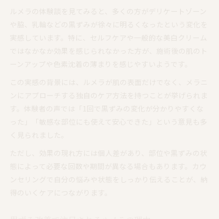
実感できた変化とルメラの効果の理由
ルメラの体験談を見てみると、多くの方がデリケートゾーン
や脇、乳輪などの黒ずみが徐々に明るくなったという変化を
ルメラで実感した変化の経過とポイント
実感しています。特に、セルフケアや一般的な美白クリーム
ルメラの効果を感じるまでの流れを解説
ではなかなか効果を感じられなかった方が、施術後の肌のト
黒ずみ改善に導くルメラの効果的な理由
ーンアップや色素沈着の薄まりを感じやすいようです。
体験で分かったルメラのトーンアップ感
この実感の背景には、ルメラが肌の表面だけでなく、メラニ
ルメラ体験者が語る効果の持続実感
ンにアプローチする独自のケア方法を持つことが挙げられま
デリケートゾーンの黒ずみに試したルメラ体験録
す。体験者の声では「1回で黒ずみの変化が分かりやすくな
デリケートゾーンにルメラを選んだ理由
った」「敏感な部位にも使えて安心できた」という意見も多
ルメラ体験で感じた部位ごとの変化
く見られました。
ルメラ施術の流れと黒ずみケアの実例
ただし、効果の現れ方には個人差があり、部位や黒ずみの状
体験談で分かるルメラの安心感と効果
態によって必要な回数や期間が異なる場合もあります。カウ
デリケートゾーンの黒ずみ改善体験
ンセリングで自分の悩みや状態をしっかり伝えることが、納
痛みやダウンタイムへの不安を和らげるヒント
得のいくケアにつながります。
ルメラ体験で感じた痛みの少なさと安心感