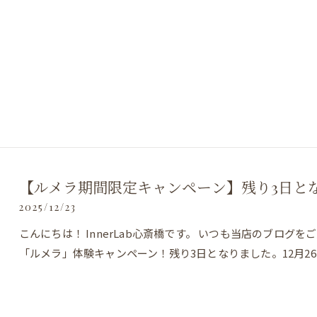
【ルメラ期間限定キャンペーン】残り3日と
LINEで予約・相談
LINEで予約・相談
2025/12/23
こんにちは！ InnerLab心斎橋です。 いつも当店のブロ
「ルメラ」体験キャンペーン！残り3日となりました。12月2