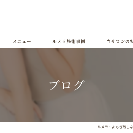
メニュー
ルメラ施術事例
当サロンの
ルメラ
黒ずみ
ブログ
色素沈着
よもぎ蒸し
美白
ルメラ・よもぎ蒸しなら