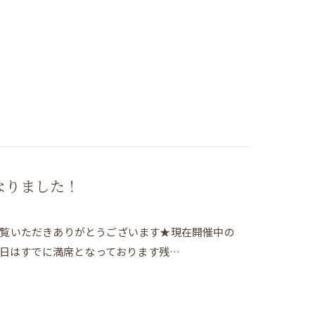
なりました！
グをご覧いただきありがとうございます★現在開催中の
6日はすでに満席となっております残…