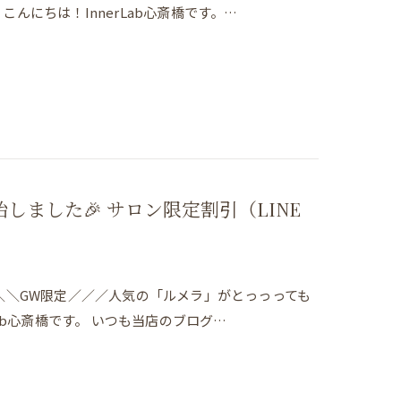
にちは！InnerLab心斎橋です。…
ました🎉 サロン限定割引（LINE
＼＼GW限定／／／人気の「ルメラ」がとっっっても
ab心斎橋です。 いつも当店のブログ…