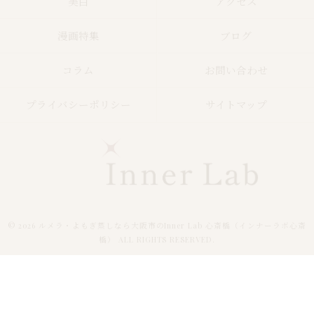
美白
アクセス
漫画特集
ブログ
コラム
お問い合わせ
プライバシーポリシー
サイトマップ
© 2026 ルメラ・よもぎ蒸しなら大阪市のInner Lab 心斎橋（インナーラボ心斎
橋） ALL RIGHTS RESERVED.