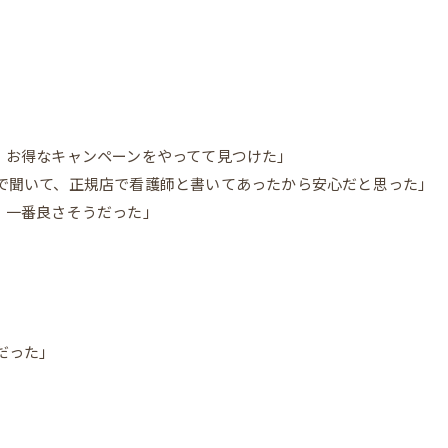
、お得なキャンペーンをやってて見つけた」
で聞いて、正規店で看護師と書いてあったから安心だと思った」
、一番良さそうだった」
LINEで予約・相談
LINEで予約・相談
だった」