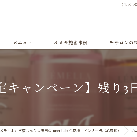
【ルメラ
メニュー
ルメラ施術事例
当サロンの
ルメラ
黒ずみ
定キャンペーン】残り3
色素沈着
よもぎ蒸し
美白
メラ・よもぎ蒸しなら大阪市のInner Lab 心斎橋（インナーラボ心斎橋）
ブ