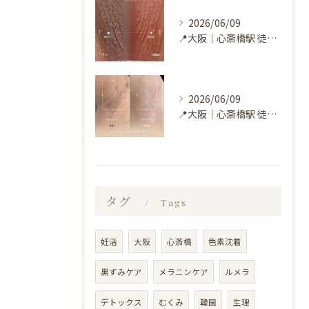
2026/06/09
LINEで予約・相談
LINEで予約・相談
📍大阪｜心斎橋駅 徒歩4分
2026/06/09
📍大阪｜心斎橋駅 徒歩4分
タグ
Tags
妊活
大阪
心斎橋
色素沈着
黒ずみケア
メラニンケア
ルメラ
デトックス
むくみ
韓国
生理