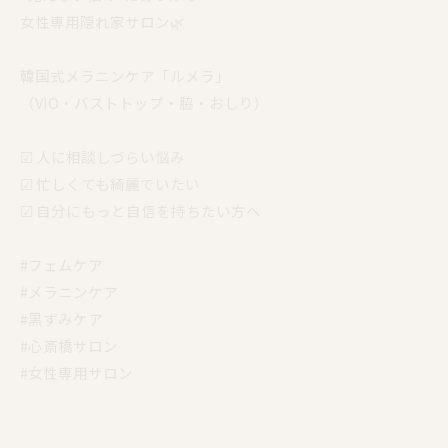
女性専用隠れ家サロン🌿
韓国式メラニンケア「ルメラ」
（VIO・バストトップ・脇・おしり）
☑︎ 人に相談しづらい悩み
☑︎ 忙しくても綺麗でいたい
☑︎ 自分にもっと自信を持ちたい方へ
#フェムケア
#メラニンケア
#黒ずみケア
#心斎橋サロン
#女性専用サロン