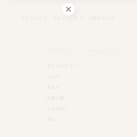
LINEで予約・相談
#フェムケア
#メラニンケア
#黒ずみケア
カテゴリー
Categories
全てのカテゴリー
ルメラ
黒ずみ
色素沈着
よもぎ蒸し
美白