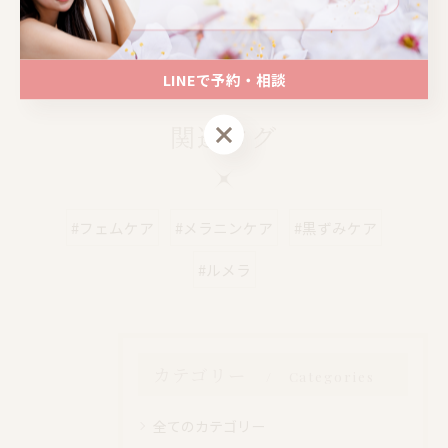
📍大阪｜心斎橋駅 徒歩4分
📍大阪｜心斎橋駅 徒歩4分
LINEで予約・相談
LINEで予約・相談
関連タグ
#フェムケア
#メラニンケア
#黒ずみケア
#ルメラ
カテゴリー
Categories
全てのカテゴリー