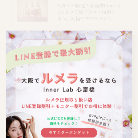
6/20〜30限定！心斎橋InnerLa
bのルメラ黒ずみケア特別クー
ポン。乳輪やデリケートゾ…
📍大阪｜心斎橋駅 徒歩4分
📍大阪｜心斎橋駅 徒歩4分
📍大阪｜心斎橋駅 徒歩4分
📍大阪｜心斎橋駅 徒歩4分