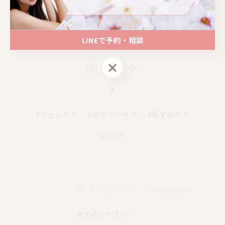
📍大阪｜心斎橋駅 徒歩4分
📍大阪｜心斎橋駅 徒歩4分
LINEで予約・相談
LINEで予約・相談
関連タグ
#フェムケア
#メラニンケア
#黒ずみケア
#ルメラ
カテゴリー
Categories
全てのカテゴリー