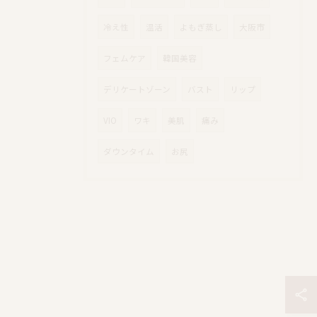
冷え性
温活
よもぎ蒸し
大阪市
フェムケア
韓国美容
デリケートゾーン
バスト
リップ
VIO
ワキ
美肌
痛み
ダウンタイム
お尻