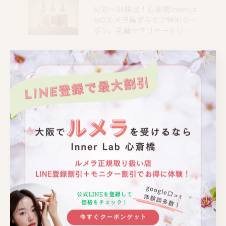
6/20〜30限定！心斎橋InnerLa
bのルメラ黒ずみケア特別クー
ポン。乳輪やデリケートゾ…
📍大阪｜心斎橋駅 徒歩4分
📍大阪｜心斎橋駅 徒歩4分
📍大阪｜心斎橋駅 徒歩4分
📍大阪｜心斎橋駅 徒歩4分