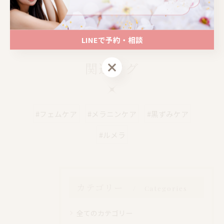
📍大阪｜心斎橋駅 徒歩4分
📍大阪｜心斎橋駅 徒歩4分
LINEで予約・相談
LINEで予約・相談
関連タグ
#フェムケア
#メラニンケア
#黒ずみケア
#ルメラ
カテゴリー
Categories
全てのカテゴリー