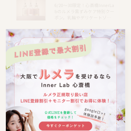
6/20〜30限定！心斎橋InnerLa
bのルメラ黒ずみケア特別クー
ポン。乳輪やデリケートゾ…
📍大阪｜心斎橋駅 徒歩4分
📍大阪｜心斎橋駅 徒歩4分
📍大阪｜心斎橋駅 徒歩4分
📍大阪｜心斎橋駅 徒歩4分