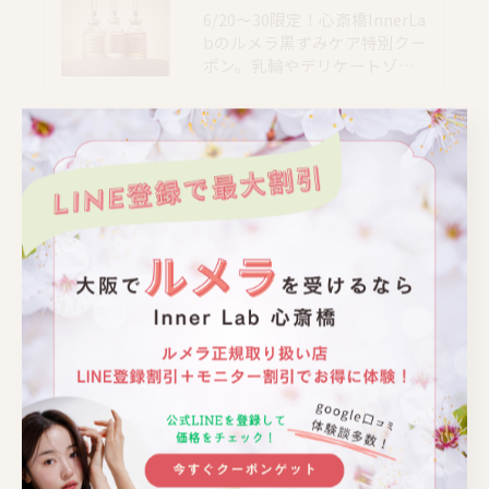
6/20〜30限定！心斎橋InnerLa
bのルメラ黒ずみケア特別クー
ポン。乳輪やデリケートゾ…
📍大阪｜心斎橋駅 徒歩4分
📍大阪｜心斎橋駅 徒歩4分
📍大阪｜心斎橋駅 徒歩4分
📍大阪｜心斎橋駅 徒歩4分