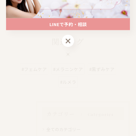
📍大阪｜心斎橋駅 徒歩4分
📍大阪｜心斎橋駅 徒歩4分
LINEで予約・相談
LINEで予約・相談
関連タグ
#フェムケア
#メラニンケア
#黒ずみケア
#ルメラ
カテゴリー
Categories
全てのカテゴリー