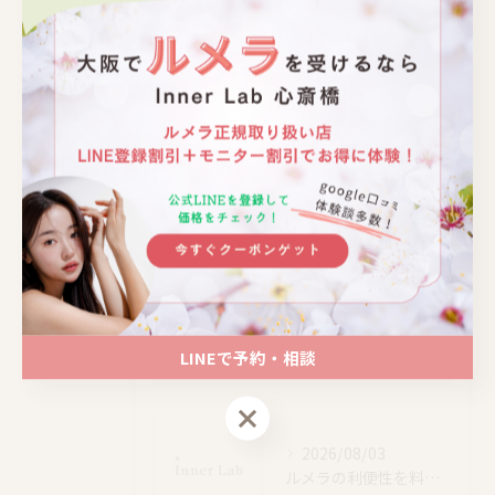
よもぎ蒸し
デリケートゾーン
ハーブリーディング
ハーブ蒸し
メラニンケア
ルメラ
黒ずみケア
LINEで予約・相談
最近の投稿
Recent Posts
LINEで予約・相談
2026/08/03
ルメラの利便性を料金や口コミから徹底検証し使いやすさを深掘り解説