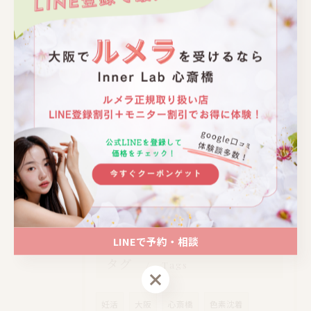
2026/08/03
ルメラの利便性を料金や口コミから徹底検証し使いやすさを深掘り解説
2026/07/27
ルメラとモダンな大阪府大阪市茨木市で賢く選ぶ美白ケアの新常識
2026/07/20
ルメラ選定のポイントと効果持続期間・ローマピンク比較徹底解説
LINEで予約・相談
タグ
Tags
LINEで予約・相談
妊活
大阪
心斎橋
色素沈着