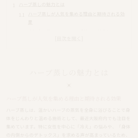
ハーブ蒸しの魅力とは
ハーブ蒸しが人気を集める理由と期待される効
果
大阪府で注目されるハーブ蒸しの基本とやさし
い解説
よもぎ蒸しとの違いを知るハーブ蒸しの魅力
リラックスできるハーブ蒸しの癒し体験とは
ハーブ蒸しで温活を始める方へのおすすめポイ
ハーブ蒸しの魅力とは
ント
冷え改善に注目のハーブ蒸しを解説
ハーブ蒸しが冷え改善に役立つと言われる理由
ハーブ蒸しが人気を集める理由と期待される効果
大阪府で冷えに悩む方にハーブ蒸しが人気の背
ハーブ蒸しは、温かいハーブの蒸気を全身に浴びることで身
景
体をじんわりと温める施術として、最近大阪府内でも注目を
よもぎ蒸しとハーブ蒸しの冷え対策比較ガイド
集めています。特に女性を中心に「冷え」の悩みや、「身体
冷え性におすすめされるハーブ蒸しの活用法
の内側からのデトックス」を求める声が高まっているため、