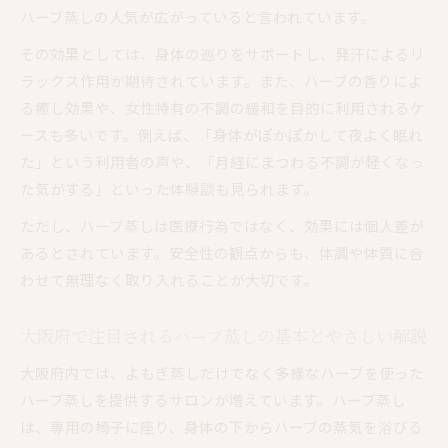
ハーブ蒸しの温活効果と体質改善のポイント
ハーブ蒸しの人気が広がっていると言われています。
妊活にも役立つハーブ蒸しの可能性を探る
その効果としては、身体の巡りをサポートし、発汗によるリ
ハーブ蒸しが妊活サポートに期待される理由
ラックス作用が期待されています。また、ハーブの香りによ
る癒し効果や、女性特有の不調の緩和を目的に利用されるケ
大阪府で妊活中に選ばれるハーブ蒸しの特徴
ースも多いです。例えば、「身体がぽかぽかして夜よく眠れ
よもぎ蒸しとハーブ蒸し、妊活への違いを解説
た」という利用者の声や、「月経にまつわる不調が軽くなっ
妊活女性が知りたいハーブ蒸しのやさしい効果
た気がする」といった体験談も見られます。
実際に妊活でハーブ蒸しを受けた方の体験例
ただし、ハーブ蒸しは医療行為ではなく、効果には個人差が
続けやすいハーブ蒸し選びのポイント
あるとされています。安全性の観点からも、体調や体質に合
大阪府で長く続けやすいハーブ蒸しサロンの条
わせて無理なく取り入れることが大切です。
件
料金や通いやすさで選ぶハーブ蒸しの秘訣
大阪府で注目されるハーブ蒸しの基本とやさしい解説
安全性を重視したハーブ蒸しの選び方ガイド
大阪府内では、よもぎ蒸しだけでなく多様なハーブを使った
ハーブ蒸しの施術内容やサロンの雰囲気を比較
ハーブ蒸しを提供するサロンが増えています。ハーブ蒸し
よもぎ蒸しとの違いを意識したサロン選びのコ
は、専用の椅子に座り、身体の下からハーブの蒸気を浴びる
ツ