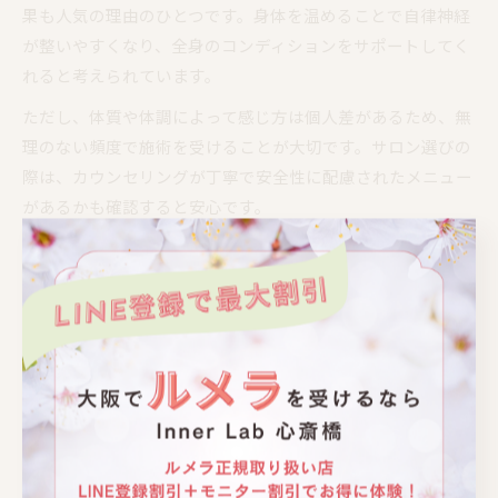
果も人気の理由のひとつです。身体を温めることで自律神経
が整いやすくなり、全身のコンディションをサポートしてく
れると考えられています。
ただし、体質や体調によって感じ方は個人差があるため、無
理のない頻度で施術を受けることが大切です。サロン選びの
際は、カウンセリングが丁寧で安全性に配慮されたメニュー
があるかも確認すると安心です。
大阪府で妊活中に選ばれるハーブ蒸しの特徴
大阪府のハーブ蒸しサロンでは、妊活を意識した独自のメニ
ューやハーブブレンドを用意している店舗が多く見られま
す。サロンごとに使用するハーブの種類や施術方法が異なる
ため、自分の悩みや目的に合わせて選ぶことが大切です。
例えば、体をしっかり温めることを重視したコースや、妊活
中の女性に向けた優しい成分のハーブを使用しているケース