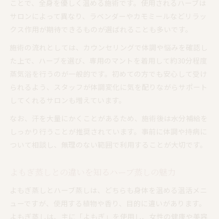
ことで、全身を優しく温める施術です。使用されるハーブは
ハーブ蒸しは毎日受けてもいい？おすすめの頻度
サロンによって異なり、ラベンダーやカモミールなどリラッ
ハーブ蒸しを毎日受けても大丈夫と言われる理
クス作用が期待できるものが選ばれることも多いです。
由
施術の流れとしては、カウンセリングで体調や悩みを確認し
大阪府で人気のハーブ蒸しサロンの推奨頻度
た上で、ハーブを選び、専用のマントを着用して約30分程度
よもぎ蒸しとの頻度の違いと安全な通い方
蒸気浴を行うのが一般的です。初めての方でも安心して受け
ハーブ蒸しの効果を実感しやすい適切なペース
られるよう、スタッフが体調変化に気を配りながらサポート
してくれるサロンも増えています。
体調や目的別に合うハーブ蒸しの頻度とは
よもぎ蒸しと比較したハーブ蒸しの特徴紹介
なお、汗を大量にかくことがあるため、施術後は水分補給を
ハーブ蒸しとよもぎ蒸しの違いをやさしく解説
しっかり行うことが推奨されています。事前に体調や持病に
ついて相談し、無理のない範囲で利用することが大切です。
大阪府で選ばれるハーブ蒸しの特徴を知ろう
女性に嬉しいハーブ蒸しのメリットと選び方
よもぎ蒸しとの違いを知るハーブ蒸しの魅力
よもぎ蒸しからハーブ蒸しへ人気が高まる理由
よもぎ蒸しとハーブ蒸しは、どちらも身体を温める温活メニ
体質や目的に合わせたハーブ蒸しの選択方法
ューですが、使用する植物や香り、目的に違いがあります。
よもぎ蒸しは、主に「よもぎ」を使用し、女性の健康や美容