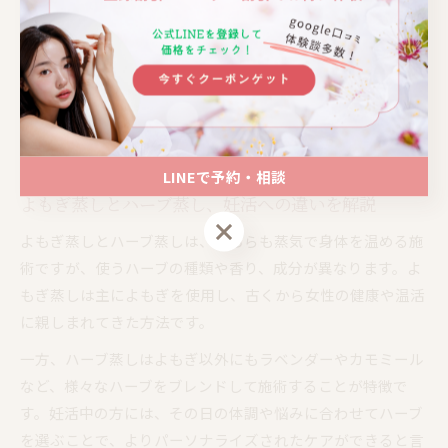
もあります。カウンセリングで悩みや希望を伝えることで、
より自分に合った施術を提案してもらいやすくなります。
また、駅から徒歩で通いやすい立地や、女性専用・個室完備
といったプライバシーへの配慮も人気の理由です。初回体験
コースやリーズナブルな価格設定があるサロンも多いので、
継続しやすさもポイントとして注目されています。
LINEで予約・相談
よもぎ蒸しとハーブ蒸し、妊活への違いを解説
LINEで予約・相談
よもぎ蒸しとハーブ蒸しは、どちらも蒸気で身体を温める施
術ですが、使うハーブの種類や香り、成分が異なります。よ
もぎ蒸しは主によもぎを使用し、古くから女性の健康や温活
に親しまれてきた方法です。
一方、ハーブ蒸しはよもぎ以外にもラベンダーやカモミール
など、様々なハーブをブレンドして施術することが特徴で
す。妊活中の方には、その日の体調や悩みに合わせてハーブ
を選ぶことで、よりパーソナライズされたケアができると言