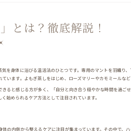
サロンや自宅でのハーブ蒸しの始め方
美容に役立つ「ハーブ蒸し」の特徴とは
し」とは？徹底解説！
美容効果が期待されるハーブ蒸しの特徴
ハーブ蒸しで肌に感じる変化とは
ハーブ蒸しの種類ごとに異なる効能について
ハーブ蒸しが女性に人気の理由をやさしく解説
美容の悩みに寄り添うハーブ蒸しの使い方
蒸気を身体に浴びる温活法のひとつです。専用のマントを羽織り、
体験談からわかる「ハーブ蒸し」のリラックス効果
れています。よもぎ蒸しをはじめ、ローズマリーやカモミールなど
ハーブ蒸し施術で感じるリラックス体験談
できると感じる方が多く、「自分と向き合う穏やかな時間を過ご
香りがもたらすハーブ蒸しの癒し効果
しく始められるケア方法として注目されています。
口コミで語られるハーブ蒸しの温もり
好転反応と言われる体調の変化に注目
ストレス緩和に役立つハーブ蒸しの魅力
「ハーブ蒸し」と「よもぎ蒸し」の違いを比較
身体の内側から整えるケアに注目が集まっています。その中で、ハ