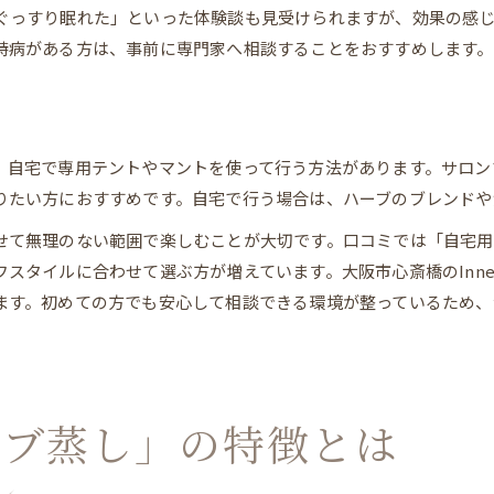
ぐっすり眠れた」といった体験談も見受けられますが、効果の感
好転反応や体調変化と上手につきあうコツ
持病がある方は、事前に専門家へ相談することをおすすめします。
サロン選びや自宅利用時の注意点まとめ
ハーブ蒸しの資格や正しい知識の重要性
、自宅で専用テントやマントを使って行う方法があります。サロン
りたい方におすすめです。自宅で行う場合は、ハーブのブレンドや
せて無理のない範囲で楽しむことが大切です。口コミでは「自宅
スタイルに合わせて選ぶ方が増えています。大阪市心斎橋のInner
ます。初めての方でも安心して相談できる環境が整っているため、
ーブ蒸し」の特徴とは