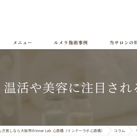
メニュー
ルメラ施術事例
当サロンの
ルメラ
黒ずみ
？温活や美容に注目され
色素沈着
よもぎ蒸し
美白
ぎ蒸しなら大阪市のInner Lab 心斎橋（インナーラボ心斎橋）
コラム