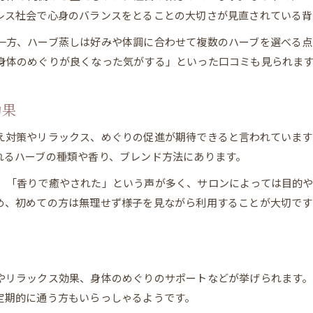
レス社会で心身のバランスをとることの大切さが見直されている背
ハーブ蒸しとよもぎ蒸しの基本的な違い
使用するハーブの種類や特徴を比較
一方、ハーブ蒸しは好みや体調に合わせて複数のハーブを選べる点
よもぎ蒸し由来のイメージとハーブ蒸しの新しさ
身体のめぐりが良くなった気がする」といった口コミも見られま
体験者が語る両者の効果の感じ方
選び方に迷う方必見のポイント紹介
効果
ローズマリーなど人気ハーブの効果も解説
え対策やリラックス、めぐりの促進が期待できると言われています
ハーブ蒸しで使われるローズマリーの魅力
れるハーブの種類や香り、ブレンド方法にあります。
その他人気ハーブの効果や効能を紹介
」「香りで癒やされた」という声が多く、サロンによっては目的
LINEで予約・相談
LINEで予約・相談
ハーブ蒸しの香りがもたらすリラックス感
め、初めての方は無理せず様子を見ながら利用することが大切です
美容や温活に役立つハーブ選びのコツ
サロンで人気のハーブ蒸しブレンド事例
「ハーブ蒸し」を継続するコツや注意点
やリラックス効果、身体のめぐりのサポートなどが挙げられます。
ハーブ蒸しを無理なく続けるためのポイント
定期的に通う方もいらっしゃるようです。
ハーブ蒸し施術時に意識したい安全対策