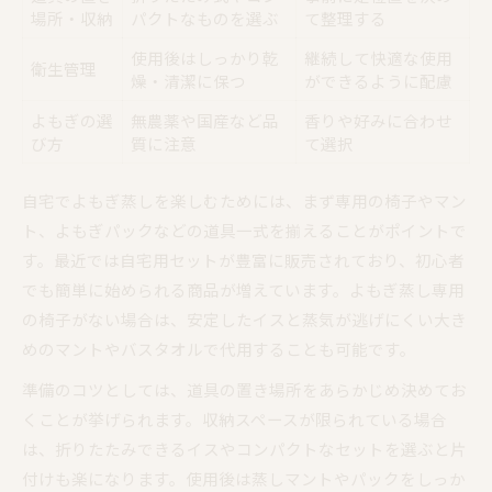
場所・収納
パクトなものを選ぶ
て整理する
使用後はしっかり乾
継続して快適な使用
衛生管理
燥・清潔に保つ
ができるように配慮
よもぎの選
無農薬や国産など品
香りや好みに合わせ
び方
質に注意
て選択
自宅でよもぎ蒸しを楽しむためには、まず専用の椅子やマン
ト、よもぎパックなどの道具一式を揃えることがポイントで
す。最近では自宅用セットが豊富に販売されており、初心者
でも簡単に始められる商品が増えています。よもぎ蒸し専用
の椅子がない場合は、安定したイスと蒸気が逃げにくい大き
めのマントやバスタオルで代用することも可能です。
準備のコツとしては、道具の置き場所をあらかじめ決めてお
くことが挙げられます。収納スペースが限られている場合
は、折りたたみできるイスやコンパクトなセットを選ぶと片
付けも楽になります。使用後は蒸しマントやパックをしっか