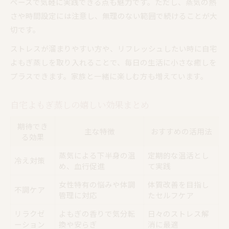
ペースで気軽に実践できる点も魅力です。ただし、蒸気の熱
さや時間設定には注意し、無理のない範囲で続けることが大
切です。
ストレスが溜まりやすい方や、リフレッシュしたい時に自宅
よもぎ蒸しを取り入れることで、毎日の生活に小さな癒しを
プラスできます。家族と一緒に楽しむ方も増えています。
自宅よもぎ蒸しの嬉しい効果まとめ
期待でき
主な特徴
おすすめの活用法
る効果
蒸気による下半身の温
定期的な温活とし
冷え対策
め、血行促進
て実践
女性特有の悩みや体調
体質改善を目指し
不調ケア
管理に対応
たセルフケア
リラクゼ
よもぎの香りで気分転
日々のストレス解
ーション
換や安らぎ
消に最適