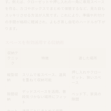
す。例えば、クローゼットや押し入れの一角に専用スペース
を作る、カゴやボックスでまとめて保管するなど、見た目も
スッキリさせる方法が人気です。これにより、準備や片付け
の手間が格段に軽減され、よもぎ蒸し自宅のハードルが下が
ります。
スペースを有効活用する収納術
収納テ
クニッ
特徴
適した場所
ク
押し入れやクロー
縦型収
スリムで省スペース、道具
ゼット、狭いスペ
納
を重ねて収納可能
ース
デッドスペースを活用、普
隙間収
ベッド下、家具の
段気づかない場所にフィッ
納
隙間
ト
セット
道具ごとにまとめて保管、