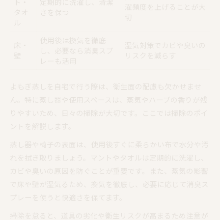
ト・
定期的に洗濯し、清潔
濯頻度を上げることが大
タオ
さを保つ
切
ル
使用後は換気を徹底
床・
湿気対策でカビや臭いの
し、必要なら消臭スプ
壁
リスクを減らす
レーも活用
よもぎ蒸しを自宅で行う際は、衛生面の配慮も欠かせませ
ん。特に蒸し器や使用スペースは、蒸気やハーブの香りが残
りやすいため、日々の掃除が大切です。ここでは掃除のポイ
ントを解説します。
蒸し器や椅子の表面は、使用後すぐに柔らかい布で水分や汚
れを拭き取りましょう。マントやタオルは定期的に洗濯し、
カビや臭いの原因を防ぐことが重要です。また、蒸気の影響
で床や壁が湿気るため、換気を徹底し、必要に応じて消臭ス
プレーを使うと快適さを保てます。
掃除を怠ると、道具の劣化や衛生リスクが高まるため注意が