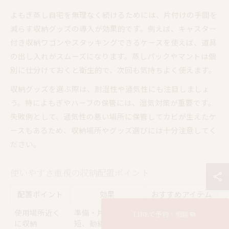
よもぎ蒸し自宅を無理なく続けるためには、片付けの手間を
減らす収納グッズの導入が効果的です。例えば、キャスター
付き収納ワゴンやスタッキングできるケースを使えば、道具
の出し入れがスムーズになります。蒸しパックやマントは個
別に仕分けておくと衛生的で、次回も気持ちよく使えます。
収納グッズを選ぶ際は、耐湿性や通気性にも注目しましょ
う。特によもぎやハーブの保管には、湿気対策が重要です。
失敗例として、通気性の悪い場所に保管してカビが生えたケ
ースもあるため、収納場所やグッズ選びには十分注意してく
ださい。
使いやすさ重視の収納配置ポイント
配置ポイント
効果
おすすめアイテム
使用場所近く
準備・片付けが時
小型棚、収納ワゴ
LINEで予約・相談
に収納
短、動線が短い
ン