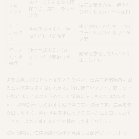
スペースをまとめて確
クロー
湿気対策が必須。使うた
保でき、見た目もすっ
ゼット
びの出し入れがやや面倒
きり
カゴ・
中身が散らかりやすいの
持ち運びやすく、準
ボック
でラベル付けや仕切りが
備や片付けが簡単
ス
必要
押し入
他の生活用品と分け
動線を意識しないと取り
れ・収
てスッキリ収納でき
出しにくい
納棚
る
よもぎ蒸し自宅セットを揃えたものの、道具の収納場所に困
るという声は多く聞かれます。特に椅子やマント、蒸しセッ
トなどはサイズが大きめで、日常的に使うものではないた
め、収納場所が限られる家庭では工夫が必要です。道具を取
り出しやすく、片付けも簡単にできる収納方法を知っておく
ことで、よもぎ蒸しを自宅で継続しやすくなります。
収納の際は、使用頻度や動線を意識した配置がポイントで