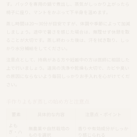
す。パックを専用の鍋で煮出し、蒸気がしっかり上がったら
椅子に座り、マントをかぶって下半身を温めます。
蒸し時間は20〜30分が目安ですが、体調や季節によって加減
しましょう。途中で暑さを感じた場合は、無理せず休憩を取
ることが大切です。蒸し終わった後は、汗を拭き取り、しっ
かり水分補給をしてください。
注意点として、持病がある方や妊娠中の方は医師に相談した
上で行いましょう。道具の洗浄や乾燥も大切で、カビや臭い
の原因にならないよう毎回しっかりお手入れを心がけてくだ
さい。
手作りよもぎ蒸しの始め方と注意点
要素
具体的な内容
注意点・ポイント
よも
無農薬や自然栽培の
香りや有効成分がしっか
ぎ・ハ
ものを選択
り感じられる