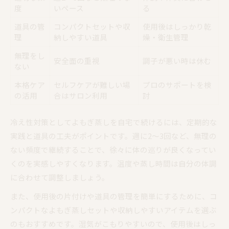
度
いペース
る
道具の管
コンパクトセットや収
使用後はしっかり乾
理
納しやすい道具
燥・衛生管理
無理をし
安全面の重視
調子が悪い時は休む
ない
本格ケア
セルフケアが難しい場
プロのサポートを検
の活用
合はサロン利用
討
冷え性対策としてよもぎ蒸しを自宅で続けるには、定期的な
実践と道具の工夫がポイントです。週に2〜3回など、無理の
ない頻度で継続することで、徐々に体の巡りが良くなってい
くのを実感しやすくなります。温度や蒸し時間は自分の体調
に合わせて調整しましょう。
また、使用後の片付けや道具の管理を簡単にするために、コ
ンパクトなよもぎ蒸しセットや収納しやすいアイテムを選ぶ
のもおすすめです。湿気がこもりやすいので、使用後はしっ