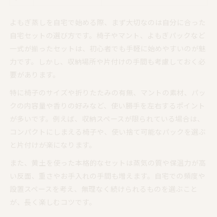
よもぎ選びで差がつく自宅ケア体験
よもぎ蒸しを自宅で始める際、まず大切なのは自分に合った
厳選よもぎで叶える自宅蒸し体験
自宅セットの選び方です。椅子やマント、よもぎパックなど
よもぎ蒸し用よもぎの選び方比較表
一式が揃ったセットは、初心者でも手軽に始めやすいのが魅
香りや質で選ぶおすすめよもぎ
力です。しかし、収納場所や片付けの手間も考慮しておく必
安全性重視のよもぎ選定ポイント
要があります。
自宅よもぎ蒸しに最適な種類とは
特に椅子のサイズや折りたたみの有無、マントの素材、パッ
時には専門施設で深いリラックスを実感
クの内容量や香りの好みなど、使い勝手を左右するポイント
専門施設で受けるよもぎ蒸しの魅力
が多いです。例えば、収納スペースが限られている場合は、
コンパクトにしまえる椅子や、使い捨て可能なパックを選ぶ
自宅と施設のよもぎ蒸し徹底比較表
と片付けが楽になります。
プロによるよもぎ蒸しの特別体験
施設利用で得られるリフレッシュ効果
また、黄土を使った本格的なセットは蒸気の質や保温力が高
い反面、重さやお手入れの手間も増えます。自宅での頻度や
専門サロン利用をおすすめする理由
設置スペースを考え、無理なく続けられるものを選ぶこと
が、長く楽しむコツです。