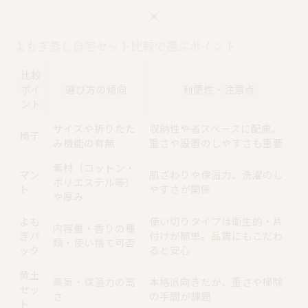
自宅よもぎ蒸しの嬉しい効果まとめ
リラックス感が高まるよもぎ蒸しの秘密
よもぎ蒸し自宅セット比較で選ぶポイント
よもぎ蒸しで冷え性ケアを続けるコツ
片付けが簡単になる自宅よもぎ蒸し術
比較
ポイ
選び方の傾向
利便性・注意点
よもぎ蒸し後の片付け手順を一覧で解説
ント
道具別・効率的な片付け方法ガイド
サイズや折りたた
収納性や省スペースに配慮。
片付けが楽になるよもぎ蒸しアイデア集
椅子
み機能の有無
重さや設置のしやすさも重要
自宅よもぎ蒸しの掃除ポイントを紹介
素材（コットン・
マン
肌ざわりや保温力、洗濯のし
面倒な後片付けを減らす工夫
ポリエステル等）
ト
やすさが関係
道具の収納問題を解決するアイデア
や厚み
よもぎ蒸し道具の収納アイデア集
よも
使い切りタイプは衛生的・片
内容量・香りの種
ぎパ
付けが簡単。品質にもこだわ
スペースを有効活用する収納術
類・使い捨て可否
ック
ると安心
自宅で使えるコンパクト収納テク
黄土
蒸気・保温力の高
片付けが楽になる収納グッズ活用法
本格派向きだが、重さや掃除
セッ
さ
の手間が課題
使いやすさ重視の収納配置ポイント
ト