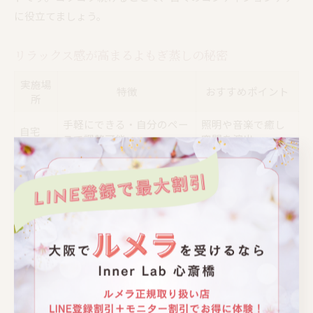
に役立てましょう。
リラックス感が高まるよもぎ蒸しの秘密
実施場
特徴
おすすめポイント
所
手軽にできる・自分のペー
照明や音楽で癒し
自宅
スで調整可能
空間を演出
専門サ
厳選素材の使用・プロのサ
深いリフレッシュ
ロン
ポートあり
感と満足度
状況や目的に合わせて使い
自宅とサロンの良
併用
分け
さを両立
よもぎ蒸しは、温かい蒸気とよもぎの自然な香りが相乗効果
を生み、深いリラックス感をもたらします。自宅で行う際
は、照明を落として静かな音楽を流すなど、空間作りにも工
夫するとより癒やし効果が高まります。自分だけのリラック