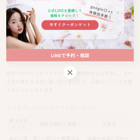
スタイムを演出できるのは自宅よもぎ蒸しならではの魅力で
す。
また、よもぎの香りには気分を和らげる作用があるとされ、
日々の疲れを癒やすサポートになります。専門サロンでは厳
選されたよもぎやハーブを使用しているため、より深いリフ
レッシュ感や満足感を得たい場合はサロン利用もおすすめで
LINEで予約・相談
す。
LINEで予約・相談
自宅でのセルフケアとサロンでの本格的なよもぎ蒸し、それ
ぞれの良さを上手に使い分けることで、心身のバランスを整
えるヒントになります。
よもぎ蒸しで冷え性ケアを続けるコツ
続けるポ
道具の選択と管理
注意点
イント
適切な頻
週2〜3回など無理のな
体調や体質に合わせ