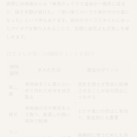
実際に利用者からは「専用ボックスで道具が一箇所に収ま
り、探す手間が省けた」「使い捨てパックで後片付けが楽に
なった」という声もあります。自分のライフスタイルに合っ
たアイデアを取り入れることで、気軽に自宅よもぎ蒸しを楽
しめます。
自宅よもぎ蒸しの掃除ポイントを紹介
掃除
手入れ方法
衛生のポイント
箇所
使用後すぐに柔らかい
湿気を残さず完全に乾燥
蒸し
布で汚れと水分を拭き
させることが劣化防止に
器
取る
つながる
使用後の汗や蒸気をふ
カビや臭いの防止に有効
椅子
き取り、風通しの良い
で、衛生的にも重要
場所で乾燥
マン
長期的に使うためにも洗