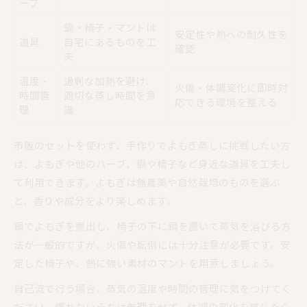
ーブ
鍋・椅子・マントは
安定性や熱への耐久性を
道具
自宅にあるものを工
確認
夫
温度・
過剰な加熱を避け、
火傷・体調変化に即時対
時間管
適切な蒸し時間を意
応できる環境を整える
理
識
市販のセットを使わず、手作りでよもぎ蒸しに挑戦したい方
は、よもぎや他のハーブ、鍋や椅子など身近な道具を工夫し
て利用できます。よもぎは無農薬や自然栽培のものを選ぶ
と、香りや成分をより楽しめます。
鍋でよもぎを煮出し、椅子の下に鍋を置いて蒸気を浴びる方
法が一般的ですが、火傷や転倒には十分注意が必要です。安
定した椅子や、熱に強い素材のマントを用意しましょう。
自己流で行う場合、蒸気の温度や時間の管理に気をつけてく
ださい。慣れないうちは無理をせず、体調の変化を感じたら