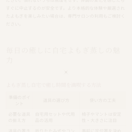
すぐに中止するのが安全です。より本格的な体験や厳選され
たよもぎを楽しみたい場合は、専門サロンの利用もご検討く
ださい。
毎日の癒しに自宅よもぎ蒸しの魅
力
よもぎ蒸し自宅で癒し時間を満喫する方法
準備のポイ
道具の選び方
使い方の工夫
ント
必要な道具
自宅用セットや代用
椅子やマントは安定
の揃え方
品の活用
性・大きさに注目
道具の置き
折りたたみ式やコン
事前に定位置を決め