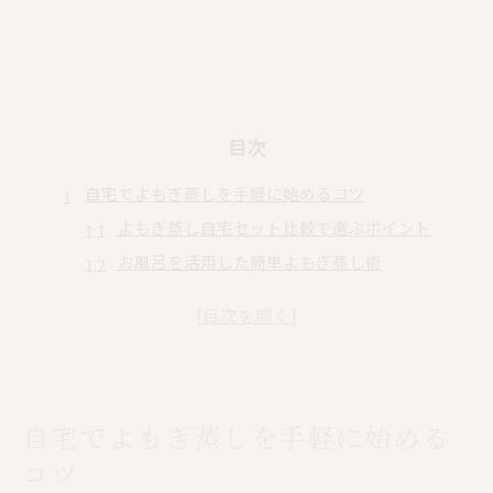
目次
自宅でよもぎ蒸しを手軽に始めるコツ
よもぎ蒸し自宅セット比較で選ぶポイント
お風呂を活用した簡単よもぎ蒸し術
初心者が自宅でよもぎ蒸しを楽しむコツ
よもぎ蒸し自宅やり方を徹底解説
手作りよもぎ蒸しの始め方と注意点
毎日の癒しに自宅よもぎ蒸しの魅力
自宅でよもぎ蒸しを手軽に始める
よもぎ蒸し自宅で癒し時間を満喫する方法
日々のストレスを和らげるよもぎ蒸し体験
コツ