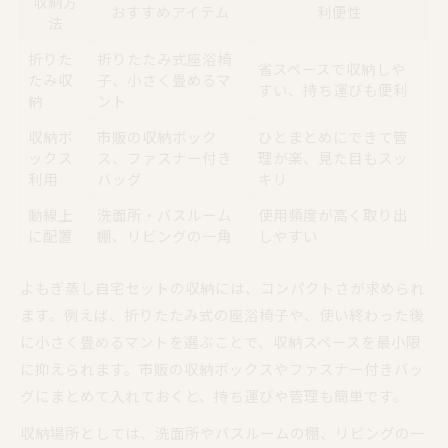
収納方
おすすめアイテム
利便性
法
折りた
折りたたみ式座浴椅
省スペースで収納しや
たみ収
子、小さく畳めるマ
すい、持ち運びも便利
納
ント
収納ボ
市販の収納ボック
ひとまとめにできて管
ックス
ス、ファスナー付き
理が楽、見た目もスッ
利用
バッグ
キリ
動線上
洗面所・バスルーム
使用頻度が高く取り出
に配置
棚、リビングの一角
しやすい
よもぎ蒸し自宅セットの収納には、コンパクトさが求められ
ます。例えば、折りたたみ式の座浴椅子や、使い終わった後
に小さく畳めるマントを選ぶことで、収納スペースを最小限
に抑えられます。市販の収納ボックスやファスナー付きバッ
グにまとめて入れておくと、持ち運びや管理も簡単です。
収納場所としては、洗面所やバスルームの棚、リビングの一