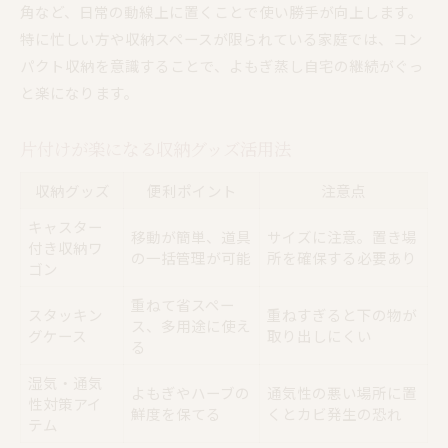
角など、日常の動線上に置くことで使い勝手が向上します。
特に忙しい方や収納スペースが限られている家庭では、コン
パクト収納を意識することで、よもぎ蒸し自宅の継続がぐっ
と楽になります。
片付けが楽になる収納グッズ活用法
収納グッズ
便利ポイント
注意点
キャスター
移動が簡単、道具
サイズに注意。置き場
付き収納ワ
の一括管理が可能
所を確保する必要あり
ゴン
重ねて省スペー
スタッキン
重ねすぎると下の物が
ス、多用途に使え
グケース
取り出しにくい
る
湿気・通気
よもぎやハーブの
通気性の悪い場所に置
性対策アイ
鮮度を保てる
くとカビ発生の恐れ
テム