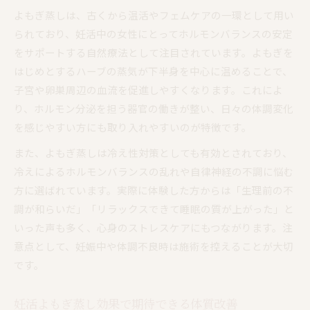
よもぎ蒸しは、古くから温活やフェムケアの一環として用い
られており、妊活中の女性にとってホルモンバランスの安定
をサポートする自然療法として注目されています。よもぎを
はじめとするハーブの蒸気が下半身を中心に温めることで、
子宮や卵巣周辺の血流を促進しやすくなります。これによ
り、ホルモン分泌を担う器官の働きが整い、日々の体調変化
を感じやすい方にも取り入れやすいのが特徴です。
また、よもぎ蒸しは冷え性対策としても有効とされており、
冷えによるホルモンバランスの乱れや自律神経の不調に悩む
方に選ばれています。実際に体験した方からは「生理前の不
調が和らいだ」「リラックスできて睡眠の質が上がった」と
いった声も多く、心身のストレスケアにもつながります。注
意点として、妊娠中や体調不良時は施術を控えることが大切
です。
妊活よもぎ蒸し効果で期待できる体質改善