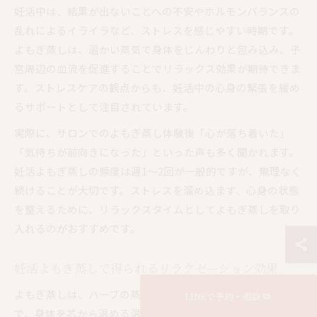
妊活中は、結果が出ないことへの不安やホルモンバランスの
乱れによるイライラなど、ストレスを感じやすい時期です。
よもぎ蒸しは、温かい蒸気で身体をじんわりと包み込み、子
宮周辺の血流を促進することでリラックス効果が期待できま
す。ストレスケアの観点からも、妊活中の心身の緊張を緩め
るサポートとして注目されています。
実際に、サロンでのよもぎ蒸し体験後「心が落ち着いた」
「気持ちが前向きになった」といった声も多く聞かれます。
妊活よもぎ蒸しの頻度は週1～2回が一般的ですが、無理なく
続けることが大切です。ストレスを溜め込まず、心身の状態
を整えるために、リラックスタイムとしてよもぎ蒸しを取り
入れるのがおすすめです。
妊活よもぎ蒸しで得られるリラクゼーション効果
よもぎ蒸しは、ハーブの蒸気を下半身から全身に浴びること
LINEで予約・相談
で、身体を芯から温める温活法です。特に妊活中は冷えや血