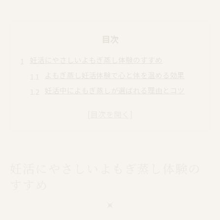
目次
妊活にやさしいよもぎ蒸し体験のすすめ
よもぎ蒸し妊活体験で心と体を温める効果
妊活中によもぎ蒸しが選ばれる理由とコツ
よもぎ蒸し妊活効果を実感する体験談を紹介
妊活よもぎ蒸しサロン利用時の流れとポイント
よもぎ蒸し妊活体験でリラックスできる秘密
ホルモンバランス整うよもぎ蒸しの秘密
妊活にやさしいよもぎ蒸し体験の
よもぎ蒸しでホルモンバランスが整う仕組み
妊活よもぎ蒸し効果で期待できる体質改善
すすめ
よもぎ蒸し妊活で女性ホルモンに働きかける理
由