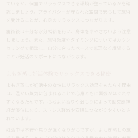
ているか、個室でリラックスできる環境が整っているかを確
認しましょう。プライバシーが守られた空間で安心して施術
を受けることが、心身のリラックスにつながります。
施術後は十分な水分補給を行い、身体を冷やさないよう注意
しましょう。また、施術頻度やタイミングについてはカウン
セリングで相談し、自分に合ったペースで無理なく継続する
ことが妊活のサポートにつながります。
よもぎ蒸し妊活体験でリラックスできる秘密
よもぎ蒸しが妊活中の女性にリラックス効果をもたらす理由
は、温かい蒸気に包まれることで心身ともに緊張がほぐれや
すくなるためです。心地よい香りや温もりによって副交感神
経が優位になり、ストレス軽減や安眠につながりやすいとさ
れています。
妊活中は不安や焦りが強くなりがちですが、よもぎ蒸しの施
術を受けることで「自分の体と向き合う穏やかな時間」が得