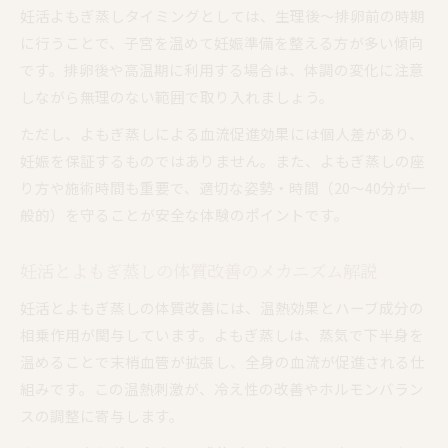
妊活よもぎ蒸しタイミングとしては、生理後～排卵前の時期
に行うことで、子宮を温めて妊娠準備を整える方が多い傾向
です。排卵後や高温期に利用する場合は、体調の変化に注意
しながら無理のない範囲で取り入れましょう。
ただし、よもぎ蒸しによる血流促進効果には個人差があり、
妊娠を保証するものではありません。また、よもぎ蒸しの座
り方や施術時間も重要で、適切な姿勢・時間（20～40分が一
般的）を守ることが安全な体験のポイントです。
妊活とよもぎ蒸しの体質改善のメカニズム解説
妊活とよもぎ蒸しの体質改善には、温熱効果とハーブ成分の
相乗作用が関与しています。よもぎ蒸しは、蒸気で下半身を
温めることで末梢血管が拡張し、全身の血流が促進される仕
組みです。この温熱刺激が、冷え性の改善やホルモンバラン
スの調整に寄与します。