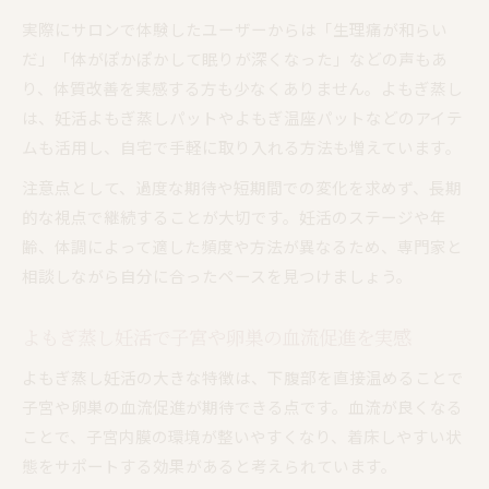
実際にサロンで体験したユーザーからは「生理痛が和らい
だ」「体がぽかぽかして眠りが深くなった」などの声もあ
り、体質改善を実感する方も少なくありません。よもぎ蒸し
は、妊活よもぎ蒸しパットやよもぎ温座パットなどのアイテ
ムも活用し、自宅で手軽に取り入れる方法も増えています。
注意点として、過度な期待や短期間での変化を求めず、長期
的な視点で継続することが大切です。妊活のステージや年
齢、体調によって適した頻度や方法が異なるため、専門家と
相談しながら自分に合ったペースを見つけましょう。
よもぎ蒸し妊活で子宮や卵巣の血流促進を実感
よもぎ蒸し妊活の大きな特徴は、下腹部を直接温めることで
子宮や卵巣の血流促進が期待できる点です。血流が良くなる
ことで、子宮内膜の環境が整いやすくなり、着床しやすい状
態をサポートする効果があると考えられています。