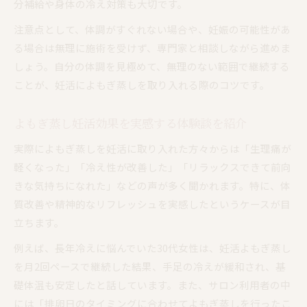
分補給や身体の冷え対策も大切です。
注意点として、体調がすぐれない場合や、妊娠の可能性があ
る場合は無理に施術を受けず、専門家と相談しながら進めま
しょう。自分の体調を見極めて、無理のない範囲で継続する
ことが、妊活によもぎ蒸しを取り入れる際のコツです。
よもぎ蒸し妊活効果を実感する体験談を紹介
実際によもぎ蒸しを妊活に取り入れた方々からは「生理痛が
軽くなった」「冷え性が改善した」「リラックスできて前向
きな気持ちになれた」などの声が多く聞かれます。特に、体
質改善や精神的なリフレッシュを実感したというケースが目
立ちます。
例えば、長年冷えに悩んでいた30代女性は、妊活よもぎ蒸し
を月2回ペースで継続した結果、手足の冷えが緩和され、基
礎体温も安定したと話しています。また、サロン利用者の中
には「排卵日のタイミングに合わせてよもぎ蒸しを行ったこ