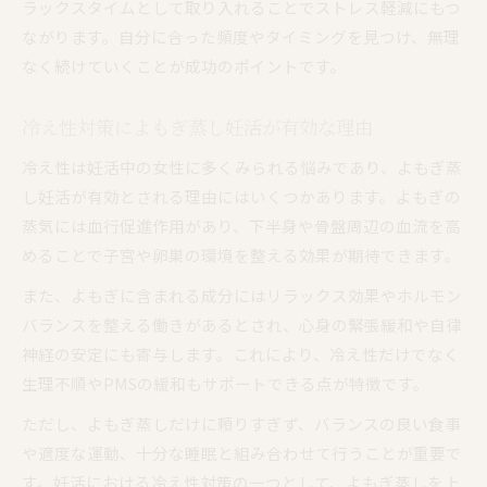
ラックスタイムとして取り入れることでストレス軽減にもつ
ながります。自分に合った頻度やタイミングを見つけ、無理
なく続けていくことが成功のポイントです。
冷え性対策によもぎ蒸し妊活が有効な理由
冷え性は妊活中の女性に多くみられる悩みであり、よもぎ蒸
し妊活が有効とされる理由にはいくつかあります。よもぎの
蒸気には血行促進作用があり、下半身や骨盤周辺の血流を高
めることで子宮や卵巣の環境を整える効果が期待できます。
また、よもぎに含まれる成分にはリラックス効果やホルモン
バランスを整える働きがあるとされ、心身の緊張緩和や自律
神経の安定にも寄与します。これにより、冷え性だけでなく
生理不順やPMSの緩和もサポートできる点が特徴です。
ただし、よもぎ蒸しだけに頼りすぎず、バランスの良い食事
や適度な運動、十分な睡眠と組み合わせて行うことが重要で
す。妊活における冷え性対策の一つとして、よもぎ蒸しを上