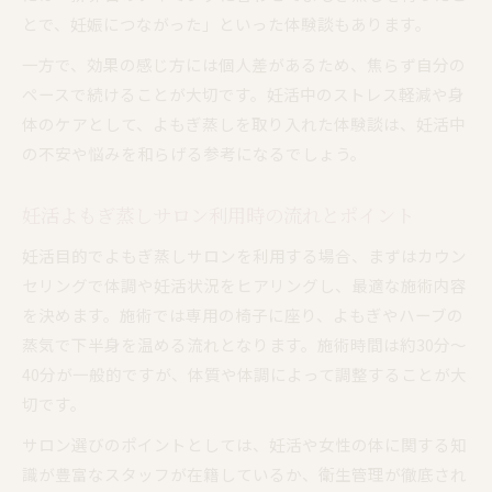
とで、妊娠につながった」といった体験談もあります。
一方で、効果の感じ方には個人差があるため、焦らず自分の
ペースで続けることが大切です。妊活中のストレス軽減や身
体のケアとして、よもぎ蒸しを取り入れた体験談は、妊活中
の不安や悩みを和らげる参考になるでしょう。
妊活よもぎ蒸しサロン利用時の流れとポイント
妊活目的でよもぎ蒸しサロンを利用する場合、まずはカウン
セリングで体調や妊活状況をヒアリングし、最適な施術内容
を決めます。施術では専用の椅子に座り、よもぎやハーブの
蒸気で下半身を温める流れとなります。施術時間は約30分～
40分が一般的ですが、体質や体調によって調整することが大
切です。
サロン選びのポイントとしては、妊活や女性の体に関する知
識が豊富なスタッフが在籍しているか、衛生管理が徹底され