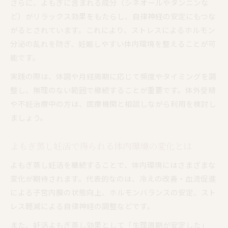
さらに、よもぎに含まれる成分（シネオールやタンニンな
ど）がリラックス効果をもたらし、自律神経の安定にもつな
がるとされています。これにより、ストレスによるホルモン
分泌の乱れを防ぎ、妊娠しやすい体内環境を整えることが可
能です。
実践の際は、体調や月経周期に応じて頻度やタイミングを調
整し、無理のない範囲で継続することが重要です。体外受精
や不妊治療中の方は、医療機関と相談しながら利用を検討し
ましょう。
よもぎ蒸し妊活で得られる体内環境の変化とは
よもぎ蒸し妊活を継続することで、体内環境にはさまざまな
変化が期待されます。代表的なのは、冷えの改善・血流促進
による子宮内膜の状態向上、ホルモンバランスの安定、スト
レス軽減による自律神経の調整などです。
また、妊活よもぎ蒸し効果として「生理周期が安定した」