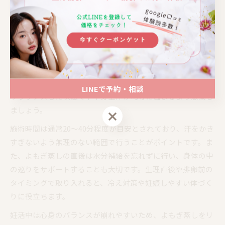
けながらよもぎ蒸しを活用してみましょう。
妊活よもぎ蒸しで体の内側から温めるコツ
よもぎ蒸しを妊活に活用する際は、体の内側からしっかり温
めることが重要です。蒸気が子宮や卵巣のまわりまで届くよ
うに、姿勢や座り方にも工夫が必要です。椅子に深く座り、
LINEで予約・相談
リラックスした状態で下半身全体が均等に温まるよう意識し
ましょう。
LINEで予約・相談
施術時間は通常20～40分程度が目安とされており、汗をかき
すぎないよう無理のない範囲で行うことがポイントです。ま
た、よもぎ蒸しの直後は水分補給を忘れずに行い、身体の中
の巡りをサポートすることも大切です。生理直後や排卵前の
タイミングで取り入れると、冷え対策や妊娠しやすい体づく
りに役立ちます。
妊活中は心身のバランスが崩れやすいため、よもぎ蒸しをリ