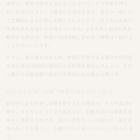
実際に、蒸気で身体を温めることでリラックス効果が得ら
れ、妊活中のストレス軽減にも役立ちます。温活の一環とし
て定期的によもぎ蒸しを取り入れることで、冷え性の改善や
体質改善を目指す方が増えています。よもぎ蒸し妊活効果を
期待する場合は、体調や月経周期に合わせて無理なく続ける
ことがポイントです。
ただし、個人差があるため、体調に不安がある場合や既往症
がある場合は医師に相談のうえ利用を検討しましょう。サロ
ン選びでは衛生面や施術の安全性にも注意が必要です。
妊活よもぎ蒸し体験で体質改善を目指す理由
妊活中によもぎ蒸し体験を取り入れる理由は、冷えや血流の
悪化、ホルモンバランスの乱れなど、妊娠を妨げる体質を根
本から見直すためです。温かい蒸気とハーブ成分が、身体全
体のめぐりを良くし、心身のリラクゼーションにつながりま
す。