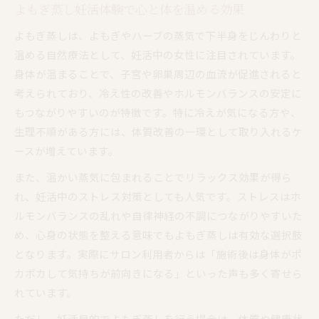
よもぎ蒸し妊活で乱れやすい周期をサポート
よもぎ蒸し妊活体験で心と体を温める効果
ホルモンバランス安定に役立つよもぎ蒸し活用
よもぎ蒸しは、よもぎやハーブの蒸気で下半身をじんわりと
術
温める自然療法として、妊活中の女性に注目されています。
冷え対策で注目の妊活よもぎ蒸し活用術
身体が温まることで、子宮や卵巣周辺の血流が促進されると
考えられており、冷え性の改善やホルモンバランスの安定に
よもぎ蒸し妊活で冷えを改善する温活法
もつながりやすいのが特徴です。特に冷えが気になる方や、
妊活よもぎ蒸しで体の内側から温めるコツ
生理不順がある方には、体質改善の一環として取り入れるケ
冷え性対策によもぎ蒸し妊活が有効な理由
ースが増えています。
妊活によもぎ蒸しを取り入れる冷え対策術
また、温かい蒸気に包まれることでリラックス効果が得ら
よもぎ蒸し妊活体験者が語る冷え改善の実感
れ、妊活中のストレス対策としても人気です。ストレスはホ
排卵周期に合わせたよもぎ蒸しの効果とは
ルモンバランスの乱れや自律神経の不調につながりやすいた
よもぎ蒸し妊活タイミングは排卵周期が鍵
め、心身の状態を整える意味でもよもぎ蒸しは有効な選択肢
妊活よもぎ蒸しの排卵前後で効果的な使い方
となります。実際にサロン利用者からは「施術後は身体がポ
排卵周期ごとのよもぎ蒸し妊活活用ポイント
カポカして気持ちが前向きになる」といった声も多く寄せら
よもぎ蒸し妊活排卵後の注意点と心得
れています。
妊活よもぎ蒸しで排卵日に合わせた実践法
ただし、妊活目的でよもぎ蒸しを行う場合は、体質や健康状