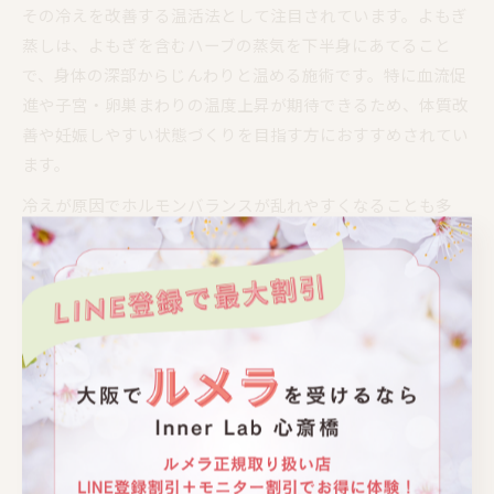
その冷えを改善する温活法として注目されています。よもぎ
蒸しは、よもぎを含むハーブの蒸気を下半身にあてること
で、身体の深部からじんわりと温める施術です。特に血流促
進や子宮・卵巣まわりの温度上昇が期待できるため、体質改
善や妊娠しやすい状態づくりを目指す方におすすめされてい
ます。
冷えが原因でホルモンバランスが乱れやすくなることも多
く、よもぎ蒸しを継続することで、身体の巡りや自律神経の
安定にもつながるといわれています。実際に妊活中の方から
は、「施術後は身体がぽかぽかして夜もよく眠れるようにな
った」「生理周期が安定した」という声も寄せられていま
す。冷え性対策としても、無理なく取り入れられる温活法の
一つです。
ただし、施術の頻度やタイミングには個人差があるため、体
調や生理周期に合わせて無理のない範囲で行うことが大切で
す。妊活中に冷えを感じやすい方は、プロのアドバイスを受