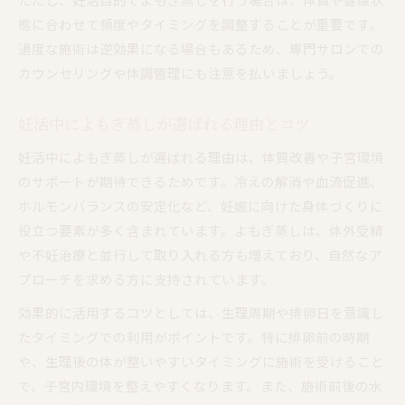
妊娠しやすい体質づくりとよもぎ蒸しの関係
態に合わせて頻度やタイミングを調整することが重要です。
過度な施術は逆効果になる場合もあるため、専門サロンでの
よもぎ蒸し妊活効果で妊娠しやすい体質づくり
カウンセリングや体調管理にも注意を払いましょう。
妊活よもぎ蒸し体験で体質改善を目指す理由
よもぎ蒸し妊活で子宮や卵巣の血流促進を実感
妊活中によもぎ蒸しが選ばれる理由とコツ
妊活とよもぎ蒸しの体質改善のメカニズム解説
妊活中によもぎ蒸しが選ばれる理由は、体質改善や子宮環境
よもぎ蒸し妊活で得られる体内環境の変化とは
のサポートが期待できるためです。冷えの解消や血流促進、
妊活ストレスを癒やすよもぎ蒸し実践記
ホルモンバランスの安定化など、妊娠に向けた身体づくりに
よもぎ蒸し妊活でストレスケアを実感する方法
役立つ要素が多く含まれています。よもぎ蒸しは、体外受精
妊活よもぎ蒸しで得られるリラクゼーション効
や不妊治療と並行して取り入れる方も増えており、自然なア
果
プローチを求める方に支持されています。
よもぎ蒸し妊活体験談で癒しと安心感を知る
効果的に活用するコツとしては、生理周期や排卵日を意識し
妊活によもぎ蒸しを取り入れる心のメリット
たタイミングでの利用がポイントです。特に排卵前の時期
よもぎ蒸し妊活でメンタルバランスを整えるポ
や、生理後の体が整いやすいタイミングに施術を受けること
イント
で、子宮内環境を整えやすくなります。また、施術前後の水