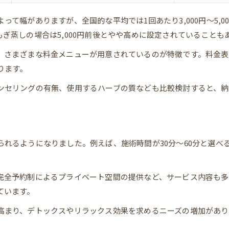
料金重視派が選ぶべきよもぎ蒸し
お得によもぎ蒸しを楽しむ方法
て幅がありますが、全国的な平均では1回あたり3,000円〜5,
ぎ蒸しの場合は5,000円前後とやや高めに設定されていることも
安心して続けるための料金体系解説
よもぎ蒸し料金体系の種類と特徴一覧
、さまざまな料金メニューが用意されているのが特徴です。料金表
ります。
継続しやすい料金プランの見極め方
安心感を得られる料金設定の理由
ンセリングの有無、使用するハーブの質なども比較検討すると、納
よもぎ蒸しサロンの初期費用ポイント
料金体系で変わるサービス内容
効果を最大化するよもぎ蒸し料金の目安
れるようになりました。例えば、施術時間が30分〜60分と選べ
効果を引き出す料金設定早見表
よもぎ蒸し効果と料金の関係性
完全予約制によるプライベート空間の提供など、サービス内容も多
料金目安で選ぶ最適な回数のヒント
ています。
料金と効果のバランスを考える
高まり、デトックスやリラックス効果を求めるニーズの増加があり
よもぎ蒸し料金で変わる体感の違い