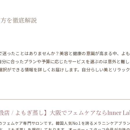
び方を徹底解説
で迷ったことはありませんか？美容と健康の意識が高まる中、よも
自分に合ったプランや予算に応じたサービスを選ぶのは意外と難し
選択ができる情報を詳しくお届けします。自分らしい美とリラッ
店 / よもぎ蒸し】大阪でフェムケアならInner La
分のフェムケア専門サロンです。韓国人気No.1を誇るメラニンケアブ
と、よもぎ蒸しを提供しております。オーナー・スタッフ全員が女性