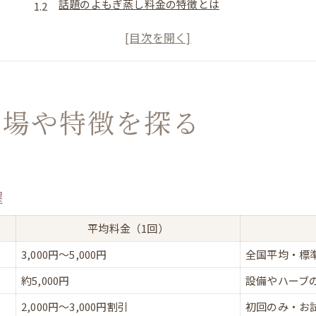
話題のよもぎ蒸し料金の特徴とは
初めての方が知りたい料金のポイント
よもぎ蒸し料金表から見る選び方のヒント
平均値段が気になる方への最新情報
自宅とサロンで異なるよもぎ蒸し料金
相場や特徴を探る
自宅とサロンのよもぎ蒸し料金比較表
よもぎ蒸し自宅導入の費用感をチェック
サロン利用と自宅体験の料金差を解説
よもぎ蒸し通い放題プランの特徴
握
自宅派・サロン派それぞれのメリット
平均料金（1回）
料金で選ぶよもぎ蒸しの賢い活用法
予算別よもぎ蒸し活用法まとめ
3,000円〜5,000円
全国平均・標
よもぎ蒸し料金を抑えるコツとは
約5,000円
設備やハーブ
効果を実感しやすい料金プランの選び方
2,000円〜3,000円割引
初回のみ・お