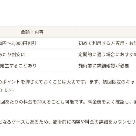
よもぎ蒸し料金と回数の最適な関係性
回数別よもぎ蒸し料金目安一覧
何回通うと効果を実感できるのか
料金と回数の賢い組み合わせ方
金額・内容
よもぎ蒸し料金で見る回数選びの基準
00円〜3,000円割引
初めて利用する方専用・お
回数券利用でお得な料金活用法
あたり割安に
定期的に通う場合におすす
発生することあり
施術前に詳細確認が必要
のポイントを押さえておくことは大切です。まず、初回限定のキャ
LINEで予約・相談
LINEで予約・相談
あります。
1回あたりの料金を抑えることも可能です。料金表をよく確認し、
となるケースもあるため、施術前に内容や料金の詳細をカウンセリ