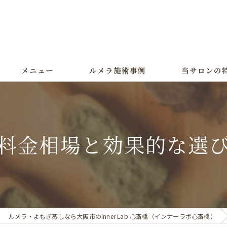
メニュー
ルメラ施術事例
当サロンの
ルメラ
黒ずみ
料金相場と効果的な選
色素沈着
よもぎ蒸し
美白
ルメラ・よもぎ蒸しなら大阪市のInner Lab 心斎橋（インナーラボ心斎橋）