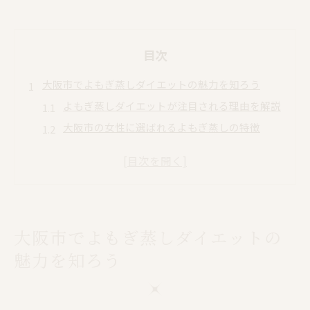
目次
大阪市でよもぎ蒸しダイエットの魅力を知ろう
よもぎ蒸しダイエットが注目される理由を解説
大阪市の女性に選ばれるよもぎ蒸しの特徴
ダイエット目的でよもぎ蒸しを始めるメリット
よもぎ蒸しと大阪市サロン人気の背景
よもぎ蒸しダイエット体験者のリアルな声
女性のためのよもぎ蒸しで始める温活ダイエット
大阪市でよもぎ蒸しダイエットの
女性におすすめのよもぎ蒸し温活法とは
よもぎ蒸しで体を温めて代謝アップを目指す
魅力を知ろう
ダイエットと温活を両立するよもぎ蒸し活用
よもぎ蒸しが女性の体調管理に役立つ理由