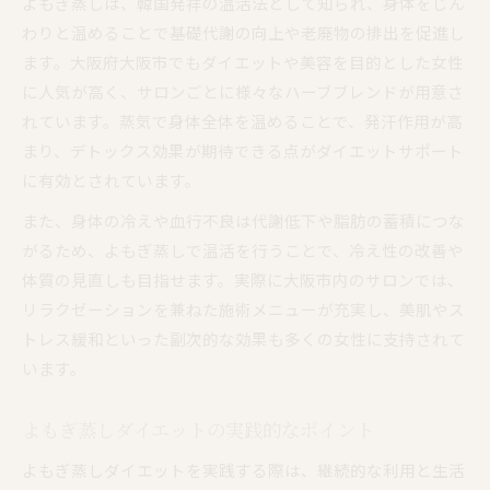
よもぎ蒸しは、韓国発祥の温活法として知られ、身体をじん
わりと温めることで基礎代謝の向上や老廃物の排出を促進し
ます。大阪府大阪市でもダイエットや美容を目的とした女性
に人気が高く、サロンごとに様々なハーブブレンドが用意さ
れています。蒸気で身体全体を温めることで、発汗作用が高
まり、デトックス効果が期待できる点がダイエットサポート
に有効とされています。
また、身体の冷えや血行不良は代謝低下や脂肪の蓄積につな
がるため、よもぎ蒸しで温活を行うことで、冷え性の改善や
体質の見直しも目指せます。実際に大阪市内のサロンでは、
リラクゼーションを兼ねた施術メニューが充実し、美肌やス
トレス緩和といった副次的な効果も多くの女性に支持されて
います。
よもぎ蒸しダイエットの実践的なポイント
よもぎ蒸しダイエットを実践する際は、継続的な利用と生活