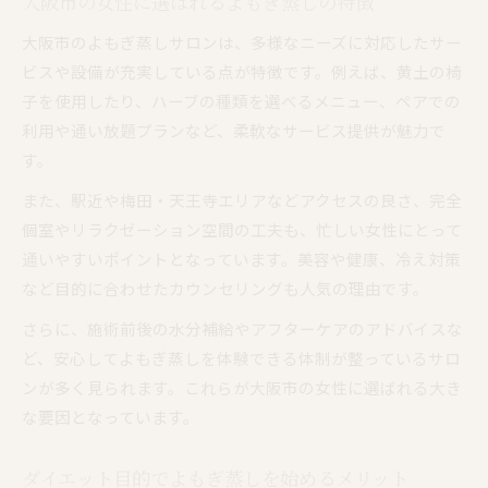
大阪市の女性に選ばれるよもぎ蒸しの特徴
よもぎ蒸しで叶うリラックスと代謝向上
代謝促進によもぎ蒸しが効果的な理由
大阪市のよもぎ蒸しサロンは、多様なニーズに対応したサー
リラックス効果を高めるよもぎ蒸しのコツ
ビスや設備が充実している点が特徴です。例えば、黄土の椅
子を使用したり、ハーブの種類を選べるメニュー、ペアでの
温活でダイエットをサポートする方法
利用や通い放題プランなど、柔軟なサービス提供が魅力で
よもぎ蒸しでストレス緩和と代謝アップ
す。
悩み別によもぎ蒸しを使うメリットを解説
また、駅近や梅田・天王寺エリアなどアクセスの良さ、完全
冷え性・むくみ改善によもぎ蒸しが有効な理由
個室やリラクゼーション空間の工夫も、忙しい女性にとって
よもぎ蒸しで女性特有の悩みをやさしくケア
通いやすいポイントとなっています。美容や健康、冷え対策
ダイエット目的の悩みに寄り添うよもぎ蒸し
など目的に合わせたカウンセリングも人気の理由です。
美肌や自律神経ケアによもぎ蒸しはどう役立
さらに、施術前後の水分補給やアフターケアのアドバイスな
つ？
ど、安心してよもぎ蒸しを体験できる体制が整っているサロ
生理痛・PMSにも期待できるよもぎ蒸し効果
ンが多く見られます。これらが大阪市の女性に選ばれる大き
な要因となっています。
ダイエット目的でよもぎ蒸しを始めるメリット