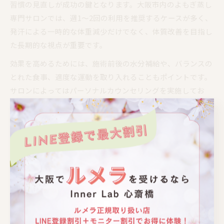
習慣の見直しが成功の鍵となります。大阪市内のよもぎ蒸し
専門サロンでは、週1～2回の利用を推奨するケースが多く、
発汗による一時的な体重減少だけでなく、体質改善を目指し
た長期的な視点が重要です。
効果を高めるためには、施術前後の水分補給や、バランスの
とれた食事、適度な運動を取り入れることもポイントです。
サロンによってはパーソナルカウンセリングを実施してお
り、お客様の悩みに応じたハーブブレンドや施術時間の提案
が受けられるため、自分に合ったプランを選ぶことが大切で
す。
サロン選びで重視したいよもぎ蒸しの視点
大阪府大阪市でよもぎ蒸しサロンを選ぶ際は、設備やメニュ
ーの充実度、スタッフの対応力が重要な判断基準となりま
す。個室や女性専用スペースが整備されたサロンでは、リラ
ックスできる環境で施術を受けやすいです。また、黄土座器