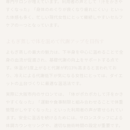
専門サロンが増えています。利用者の声として「汗をかきや
すくなった」「身体のめぐりが良くなり疲れにくい」といっ
た体感も多く、忙しい現代女性にとって継続しやすいセルフ
ケアの一つとなっています。
よもぎ蒸しで体を温めて代謝アップを目指す
よもぎ蒸しの最大の魅力は、下半身を中心に温めることで全
身の血流が促進され、基礎代謝の向上をサポートする点で
す。体温が1度上がると代謝が約13％高まると言われてお
り、冷えによる代謝低下が気になる女性にとっては、ダイエ
ットの土台づくりに最適な温活法です。
実際に大阪市内のサロンでは、「体がポカポカして汗をかき
やすくなった」「運動や食事制限と組み合わせることで体重
管理がしやすくなった」といった利用者の声が寄せられてい
ます。安全に温活を続けるためには、サロンスタッフによる
体調カウンセリングや、適切な施術時間の設定が重要です。