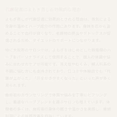
代謝促進によもぎ蒸しが効果的な理由
よもぎ蒸しが代謝促進に効果的とされる理由は、蒸気による
全身の温めとハーブ成分の作用にあります。身体を芯から温
めることで血行が良くなり、老廃物の排出やデトックスが促
進されるため、ダイエットのサポートにつながります。
特に大阪市のサロンでは、よもぎをはじめとした数種類のハ
ーブをパーソナライズして使用することで、個人の体調や悩
みに合わせたケアが可能です。冷え性やむくみ、婦人科系の
不調に悩む方にも支持されており、口コミや体験談でも「代
謝が上がった」「汗をかきやすくなった」といった声が多く
見られます。
施術前のカウンセリングで体質や悩みを丁寧にヒアリング
し、最適なハーブブレンドを選ぶサロンも増えています。体
験者の多くは、施術後の身体の軽さや温かさを実感し、継続
利用による体質改善を目指しています。