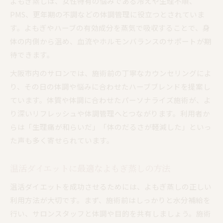
よもぎ蒸しは、女性特有の悩みである冷えや生理不順、
PMS、更年期の不調などの体調管理に役立つとされていま
す。よもぎやハーブの有効成分を蒸気で吸収することで、身
体の内側から温め、血流やホルモンバランスのサポートが期
待できます。
大阪市内のサロンでは、施術前の丁寧なカウンセリングによ
り、その日の体調や悩みに合わせたハーブブレンドを提案し
ています。体質や体調に合わせたパーソナライズ施術が、よ
り深いリフレッシュや体調管理へとつながります。利用者か
らは「生理痛が和らいだ」「体のだるさが軽減した」といっ
た声も多く寄せられています。
温活ダイエットに最適なよもぎ蒸しの方法
温活ダイエットを成功させるためには、よもぎ蒸しの正しい
利用方法が大切です。まず、施術前はしっかりと水分補給を
行い、サロンスタッフと体調や目的を共有しましょう。施術