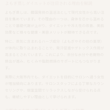
よもぎ蒸しダイエットが注目される理由を解説
温活ダイエットに最適なよもぎ蒸しの方法
ダイエットを目指すならよもぎ蒸し活用を
よもぎ蒸しは、韓国発祥の温活法として現代女性から高い注
目を集めています。その理由の一つは、身体を芯から温める
よもぎ蒸しがダイエットに効果的な理由
ことで基礎代謝が上がり、ダイエットや冷え性の改善、美肌
よもぎ蒸しダイエットの実践的なポイント
効果など様々な健康・美容メリットが期待できる点です。
サロン選びで重視したいよもぎ蒸しの視点
特に、蒸気に含まれるハーブ成分（よもぎやその他の薬草）
よもぎ蒸し活用で理想の体型に近づく秘訣
が体内に取り込まれることで、発汗促進やデトックス作用が
よもぎ蒸しダイエット継続のコツを紹介
高まるとされています。これにより、余分な水分や老廃物の
今話題のよもぎ蒸し効果と安全性を深掘り
排出が進み、むくみや脂肪燃焼のサポートにもつながりま
よもぎ蒸しのダイエット効果を徹底解説
す。
よもぎ蒸しの安全性と選び方のポイント
実際に大阪市内でも、ダイエットを目的にサロンへ通う女性
よもぎ蒸しは本当に痩せるのか最新事情
が増加傾向にあります。サロンスタッフによる丁寧なカウン
安心して通えるよもぎ蒸しサロンの基準
セリングや、個室空間でリラックスしながら受けられる点
よもぎ蒸しの効果の根拠と科学的視点
も、継続しやすい理由として挙げられます。
リラックスしながら代謝促進する温活法とは