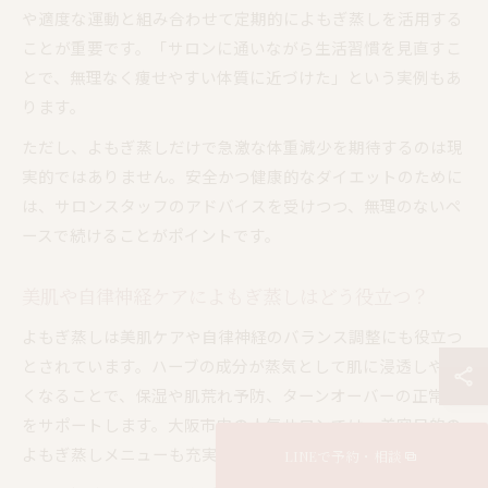
や適度な運動と組み合わせて定期的によもぎ蒸しを活用する
ことが重要です。「サロンに通いながら生活習慣を見直すこ
とで、無理なく痩せやすい体質に近づけた」という実例もあ
ります。
ただし、よもぎ蒸しだけで急激な体重減少を期待するのは現
実的ではありません。安全かつ健康的なダイエットのために
は、サロンスタッフのアドバイスを受けつつ、無理のないペ
ースで続けることがポイントです。
美肌や自律神経ケアによもぎ蒸しはどう役立つ？
よもぎ蒸しは美肌ケアや自律神経のバランス調整にも役立つ
とされています。ハーブの成分が蒸気として肌に浸透しやす
くなることで、保湿や肌荒れ予防、ターンオーバーの正常化
をサポートします。大阪市内の人気サロンでは、美容目的の
よもぎ蒸しメニューも充実しています。
LINEで予約・相談