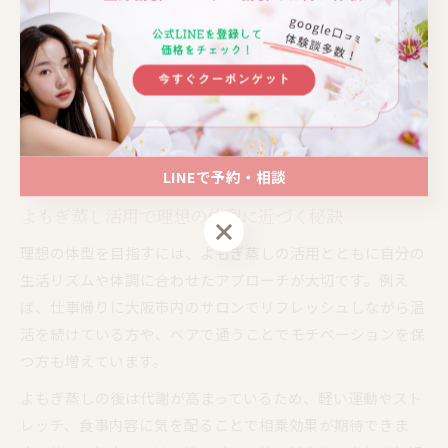
やオリジナルハーブを使用したメニューなど、サロンごとの
こだわりにも注目しましょう。
口コミや体験談も参考になり、実際に利用したお客様の声か
ら、効果やサロンの雰囲気を把握できます。予約の取りやす
さやアクセスの良さ、料金体系も比較し、無理なく通えるサ
ロン選びがダイエット継続のポイントとなります。
LINEで予約・相談
よもぎ蒸し活用で理想の体型に近づく秘訣
LINEで予約・相談
理想の体型を目指すには、よもぎ蒸しの活用とともに自分の
生活リズムや体調に合わせたアプローチが大切です。例え
ば、仕事帰りに大阪市内のサロンでリフレッシュしながら温
活を続けている方や、ペアで通うことでモチベーションを保
つ方も増えています。
よもぎ蒸しの後は代謝が高まっているため、軽い運動やスト
レッチ、食事内容に気を配ることで相乗効果が期待できま