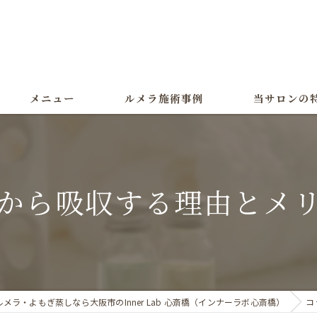
メニュー
ルメラ施術事例
当サロンの
ルメラ
黒ずみ
から吸収する理由とメ
色素沈着
よもぎ蒸し
美白
ルメラ・よもぎ蒸しなら大阪市のInner Lab 心斎橋（インナーラボ心斎橋）
コ