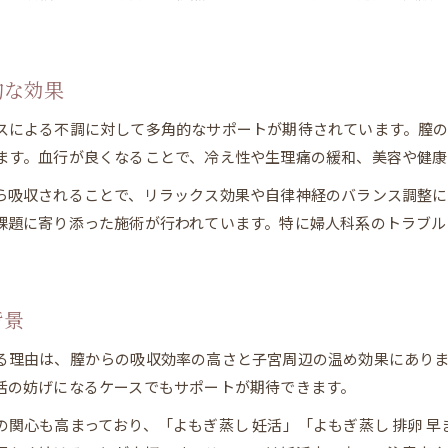
他の吸収経路と比較した成分の浸透力
膣吸収によるよもぎ蒸しの即効性について
身体を温めるだけじゃない粘膜吸収の効率
的な効果
よもぎ蒸しは温活と粘膜吸収の相乗効果が魅力
スによる不調に対して多角的なサポートが期待されています。膣
粘膜吸収によるよもぎ蒸しの効率的な成分摂取
ます。血行が良くなることで、冷え性や生理痛の緩和、美容や健康
身体の深部まで温めるよもぎ蒸しの働き
ら吸収されることで、リラックス効果や自律神経のバランス調整に
よもぎ蒸しの粘膜吸収と体調管理の関係性
課題に寄り添った施術が行われています。特に婦人科系のトラブル
よもぎ蒸しで温活を続けた結果の体感とは
妊活サポートによもぎ蒸しが選ばれる仕組み
よもぎ蒸しが妊活女性に支持される理由とは
背景
妊娠率向上に期待されるよもぎ蒸しの作用
子宮内環境の改善に役立つよもぎ蒸しの特徴
る理由は、膣からの吸収効率の高さと子宮周辺の温め効果にあり
活の妨げになるケースでもサポートが期待できます。
妊活中によもぎ蒸しを利用する際のポイント
よもぎ蒸しと排卵周期の関係について解説
関心も高まっており、「よもぎ蒸し 妊活」「よもぎ蒸し 排卵 