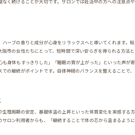
理なく続けることが大切です。サロンでは妊活中の方への注意点
膣からのよもぎ蒸し吸収効率を実感するには
よもぎ蒸しの膣吸収を最適化する工夫とは
継続してよもぎ蒸しを体感するためのコツ
る
施術後によもぎ蒸しの効果を実感する方法
生理周期に合わせたよもぎ蒸しの使い方
、ハーブの香りと成分が心身をリラックスへと導いてくれます。粘
よもぎ蒸しで吸収効率を高める温活習慣
大阪市の女性たちにとって、短時間で深い安らぎを得られる方法と
心も身体もすっきりした」「睡眠の質が上がった」といった声が
スでの継続がポイントです。自律神経のバランスを整えることで、
LINEで予約・相談
LINEで予約・相談
化
や生理周期の安定、基礎体温の上昇といった体質変化を実感する方
のサロン利用者からも、「継続することで体の芯から温まるよう