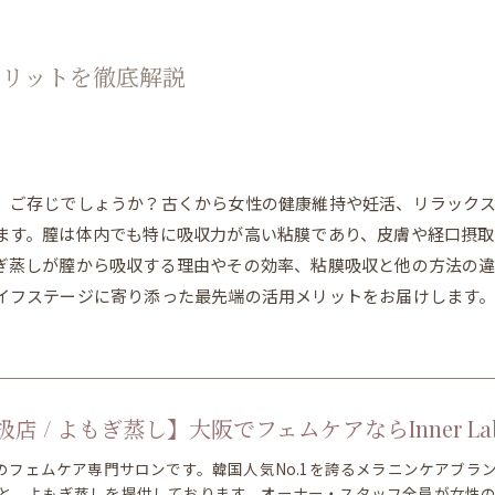
メリットを徹底解説
、ご存じでしょうか？古くから女性の健康維持や妊活、リラック
ます。膣は体内でも特に吸収力が高い粘膜であり、皮膚や経口摂取
ぎ蒸しが膣から吸収する理由やその効率、粘膜吸収と他の方法の
イフステージに寄り添った最先端の活用メリットをお届けします
店 / よもぎ蒸し】大阪でフェムケアならInner La
分のフェムケア専門サロンです。韓国人気No.1を誇るメラニンケアブ
と、よもぎ蒸しを提供しております。オーナー・スタッフ全員が女性