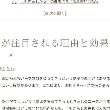
よもぎ蒸しが女性の健康に与える具体的な効果
妊活や温活によもぎ蒸しが注目される背景
よもぎ蒸しの心身リラックス効果に迫る
よもぎ蒸しを続けた結果感じる体質変化
粘膜からの吸収がよもぎ蒸しの強みになる理由
しが注目される理由と効果
よもぎ蒸しが膣粘膜から成分吸収できる仕組み
粘膜吸収がよもぎ蒸しの効率を高める根拠
皮膚吸収と比較した粘膜吸収の優位性
よもぎ蒸しの成分が体内へ届く流れを解説
理由とは
粘膜から吸収することで期待できる効果
、膣から直接ハーブ成分を吸収できるという効率性の高さにありま
よもぎ蒸しの膣吸収と他経路との違いとは
いという特徴があります。これにより、よもぎやハーブの持つ温活
よもぎ蒸しはなぜ膣から吸収するのがよいのか
膣粘膜吸収と経皮・経口の吸収効率の違い
、短時間でしっかりと効果を実感できるよもぎ蒸しのニーズが高ま
体感できるよもぎ蒸しの膣吸収のメリット
。粘膜吸収という専門的な視点からも、よもぎ蒸しの選択は大阪