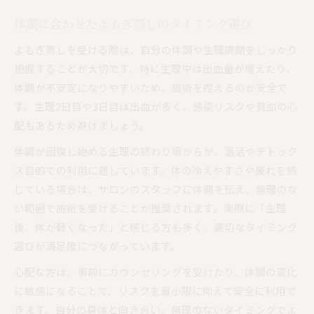
体調に合わせたよもぎ蒸しのタイミング選び
よもぎ蒸しを受ける際は、自分の体調や生理周期をしっかり
把握することが大切です。特に生理中は出血量が増えたり、
体調が不安定になりやすいため、施術を控えるのが安全で
す。生理2日目や3日目は出血が多く、感染リスクや貧血の心
配もあるため避けましょう。
体調が回復し始める生理の終わり頃からが、温活やデトック
ス目的での利用に適しています。体の冷えやすさや疲れを感
じている場合は、サロンのスタッフに体調を伝え、無理のな
い範囲で施術を受けることが推奨されます。実際に「生理
後、体が軽くなった」と感じる方も多く、適切なタイミング
選びが満足度につながっています。
心配な方は、事前にカウンセリングを受けたり、体調の変化
に敏感になることで、リスクを最小限に抑えて安全に利用で
きます。自分の身体と向き合い、無理のないタイミングでよ