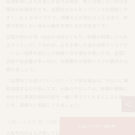
生理前後によもぎ蒸しを受ける場合、特に注意したいのは生
理前の体調変化です。生理前はホルモンバランスが変動しや
すく、むくみやイライラ、頭痛などが現れることがあり、体
調が安定しない場合は施術を控えるのが安全です。
生理の終わり頃（出血がほぼなくなり、体調が回復しつつあ
るタイミング）であれば、よもぎ蒸しの温め効果やリラクゼ
ーション効果を安心して体験できる場合が多いです。生理2
日目や出血量が多い日は、体調悪化や感染リスクの観点から
避けましょう。
「生理中でも受けていいの？」と不安な場合は、サロンに事
前相談するのが安心です。大阪のサロンでは、体調や周期に
合わせた最適な施術日程を一緒に考えてくれるところも多い
ため、遠慮なく相談してみましょう。
大阪のよもぎ蒸し体験で得られる健康効果
LINEで予約・相談
大阪市内のよもぎ蒸しサロンでは、身体をじんわり温めるこ