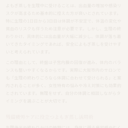
よもぎ蒸しを生理中に受けることは、出血量の増加や感染リ
スクが高まるため基本的に控えた方が良いとされています。
特に生理の1日目から3日目は体調が不安定で、体温の変化や
貧血のリスクも伴うため注意が必要です。しかし、生理の終
わりかけ、具体的には出血量が大幅に減少し、体調が落ち着
いてきたタイミングであれば、安全によもぎ蒸しを受けやす
いと考えられています。
この理由として、終盤は子宮内膜の回復が進み、体内のバラ
ンスも整いやすくなるからです。実際に大阪市内のサロンで
も「生理の終わりごろなら体調に合わせて受けられる」と案
内されることが多く、女性特有の悩みや冷え対策にも効果的
とされています。無理をせず、自分の体調と相談しながらタ
イミングを選ぶことが大切です。
残留疲労ケアに役立つよもぎ蒸し活用術
生理後半や終わりかけの時期には、身体に残る疲労感やむく