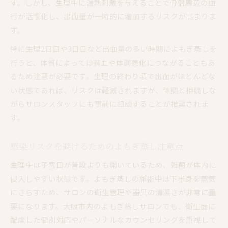
す。しかし、生理中に温熱刺激を与えることで骨盤周辺の血
行が活性化し、出血量が一時的に増加するリスクが高まりま
す。
特に生理2日目や3日目など出血量の多い時期によもぎ蒸しを
行うと、体質によっては貧血や体調悪化につながることもあ
るため注意が必要です。生理の終わり頃で出血がほとんどな
い状態であれば、リスクは軽減されますが、体調と相談しな
がらサロンスタッフにも事前に相談することが推奨されま
す。
感染リスクを避けるためのよもぎ蒸し注意点
生理中は子宮口が普段よりも開いているため、雑菌が体内に
侵入しやすい状態です。よもぎ蒸しの施術中は下半身を蒸気
にさらすため、サロンの衛生管理や器具の清潔さが非常に重
要になります。大阪市内のよもぎ蒸しサロンでも、衛生面に
配慮した個別対応やパーソナルなカウンセリングを重視して