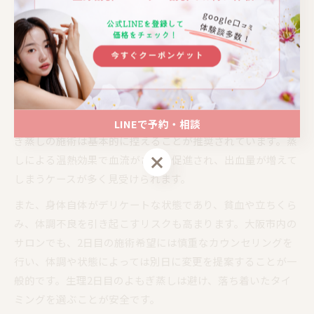
い場合や熱がある場合は施術を断る方針を取るところが多い
です。安全のためにも、体調が整ってからよもぎ蒸しを体験
するのがおすすめです。
生理2日目のよもぎ蒸し施術への注意点
生理2日目は経血量が最も多いタイミングであるため、よも
LINEで予約・相談
ぎ蒸しの施術は基本的に控えることが推奨されています。蒸
LINEで予約・相談
しによる温熱効果で血流がさらに促進され、出血量が増えて
しまうケースが多く見受けられます。
また、身体自体がデリケートな状態であり、貧血や立ちくら
み、体調不良を引き起こすリスクも高まります。大阪市内の
サロンでも、2日目の施術希望には慎重なカウンセリングを
行い、体調や状態によっては別日に変更を提案することが一
般的です。生理2日目のよもぎ蒸しは避け、落ち着いたタイ
ミングを選ぶことが安全です。