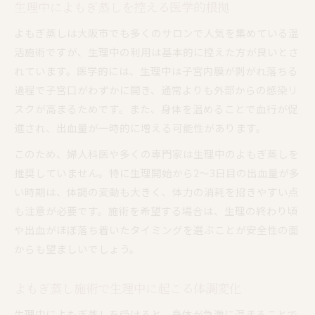
生理中によもぎ蒸しを控える医学的根拠
妊活も見据えたよもぎ蒸し利用のポイント
生理中のよもぎ蒸しに潜むリスクを徹底解説
よもぎ蒸しは大阪市でも多くのサロンで人気を集めている温
活施術ですが、生理中の利用は基本的に控えた方が良いとさ
よもぎ蒸しで生理中に起こる主なリスクとは
れています。医学的には、生理中は子宮内膜が剥がれ落ちる
体調不良や発熱時によもぎ蒸しを避ける理由
過程で子宮口がわずかに開き、通常よりも外部からの感染リ
生理2日目のよもぎ蒸し施術への注意点
スクが高まるためです。また、身体を温めることで血行が促
感染予防の観点からみるよもぎ蒸しの危険性
進され、出血量が一時的に増える可能性があります。
口コミで見る生理中のよもぎ蒸し体験談
このため、婦人科医や多くの専門家は生理中のよもぎ蒸しを
終わり頃からのよもぎ蒸しが推奨される理由
推奨していません。特に生理開始から2〜3日目の出血量が多
生理の終わりかけによもぎ蒸しが良い理由
い時期は、体調の変動も大きく、体力の消耗を招きやすい点
残留疲労ケアに役立つよもぎ蒸し活用術
も注意が必要です。施術を希望する場合は、生理の終わり頃
よもぎ蒸しでリラックスを促すおすすめ時期
や出血がほぼ落ち着いたタイミングを選ぶことが安全性の面
低刺激で安心なよもぎ蒸しの受け方とは
からも望ましいでしょう。
終盤ならではのよもぎ蒸し体験者の声を紹介
よもぎ蒸し施術で生理中に起こる体調変化
女性の体調変化に寄り添うよもぎ蒸し活用術
生理周期別によもぎ蒸しを賢く活用する方法
生理中によもぎ蒸しを受けると、身体が急激に温まることで