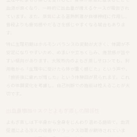
血流が良くなり、一時的に出血量が増えるケースが報告され
冷えやすい時期のよもぎ蒸しセルフケア
ています。また、蒸気による温熱刺激が自律神経に作用し、
妊活サポートに役立つよもぎ蒸しの選び方
普段よりも疲労感やだるさを感じやすくなる場合もありま
よもぎ蒸しで女性特有の悩みを緩和する秘訣
す。
体質に合わせたよもぎ蒸し相談のポイント
特に生理初期はホルモンバランスの変動が大きく、体調が不
生理周期とよもぎ蒸しの最適な受け方を解明
安定になりやすいため、めまいや立ちくらみ、倦怠感が出や
生理周期を把握してよもぎ蒸しを活用しよう
すい傾向があります。大阪市内のよもぎ蒸しサロンでも、利
よもぎ蒸しの頻度と周期との理想的な関係
用者から「生理中に受けたら体が重く感じた」という声や、
生理前・後によもぎ蒸しを受けるタイミング
「施術後に疲れが増した」という体験談が見られます。これ
大阪のよもぎ蒸し体験で得られる健康効果
らの体調変化を考慮し、自己判断での施術は控えることが大
切です。
サロン予約時に伝えるべき体調ポイント
出血量増加リスクとよもぎ蒸しの関係性
よもぎ蒸しは下半身から全身をじんわり温める施術で、血流
促進による冷えの改善やリラックス効果が期待されていま