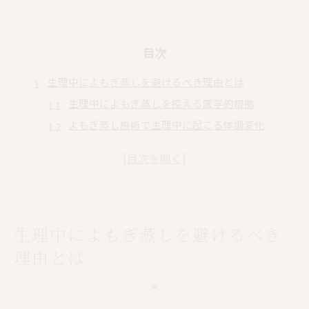
目次
生理中によもぎ蒸しを避けるべき理由とは
生理中によもぎ蒸しを控える医学的根拠
よもぎ蒸し施術で生理中に起こる体調変化
出血量増加リスクとよもぎ蒸しの関係性
感染リスクを避けるためのよもぎ蒸し注意点
大阪のよもぎ蒸し体験者に多い悩み事例
安全なタイミングで楽しむ大阪市のよもぎ蒸し
生理中によもぎ蒸しを避けるべき
生理終了後のよもぎ蒸し最適な受け方
大阪市で人気のよもぎ蒸し時期別活用法
理由とは
体調に合わせたよもぎ蒸しのタイミング選び
よもぎ蒸しサロンで受ける安全確認の流れ