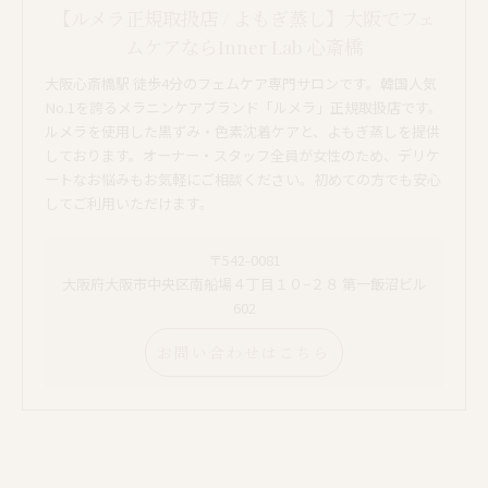
【ルメラ正規取扱店 / よもぎ蒸し】大阪でフェ
ムケアならInner Lab 心斎橋
大阪心斎橋駅 徒歩4分のフェムケア専門サロンです。韓国人気
No.1を誇るメラニンケアブランド「ルメラ」正規取扱店です。
ルメラを使用した黒ずみ・色素沈着ケアと、よもぎ蒸しを提供
しております。オーナー・スタッフ全員が女性のため、デリケ
ートなお悩みもお気軽にご相談ください。初めての方でも安心
してご利用いただけます。
〒542-0081
大阪府大阪市中央区南船場４丁目１０−２８ 第一飯沼ビル
602
お問い合わせはこちら