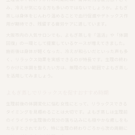
み、冷えが気になる方も多いのではないでしょうか。よもぎ
蒸しは身体をじんわり温めることで血行促進やデトックス作
用が期待でき、残留する疲労ケアに適しています。
大阪市内の人気サロンでも、よもぎ蒸しを「温活」や「体調
回復」の一環として提案しているケースが増えてきました。
施術後は身体が軽くなった、冷えが和らいだといった声も多
く、リラックス効果を実感できるのが特長です。生理の終わ
りかけに体調を整えたい方は、無理のない範囲でよもぎ蒸し
を活用してみましょう。
よもぎ蒸しでリラックスを促すおすすめ時期
生理前後の体調変化に悩む女性にとって、リラックスできる
タイミングを見極めることは大切です。よもぎ蒸しは生理前
のイライラや生理後の気分の落ち込みにも穏やかな癒しをも
たらすとされており、特に生理の終わりごろから次の周期に