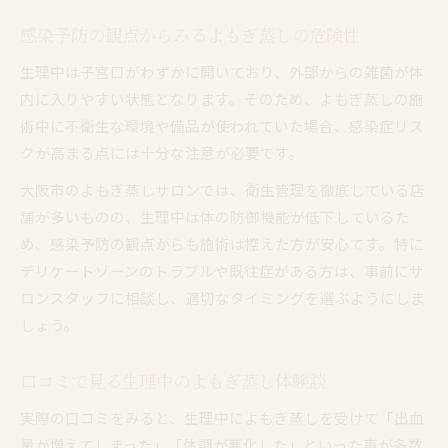
感染予防の観点からみるよもぎ蒸しの危険性
生理中は子宮口がわずかに開いており、外部からの雑菌が体
内に入りやすい状態となります。そのため、よもぎ蒸しの施
術中に不衛生な環境や備品が使われていた場合、感染症リス
クが高まる点には十分な注意が必要です。
大阪市のよもぎ蒸しサロンでは、衛生管理を徹底している店
舗が多いものの、生理中は体の防御機能が低下しているた
め、感染予防の観点からも施術は控えた方が安心です。特に
デリケートゾーンのトラブルや既往症がある方は、事前にサ
ロンスタッフに相談し、適切なタイミングを選ぶようにしま
しょう。
口コミで見る生理中のよもぎ蒸し体験談
実際の口コミをみると、生理中によもぎ蒸しを受けて「出血
量が増えてしまった」「体調が悪化した」といった声が多数