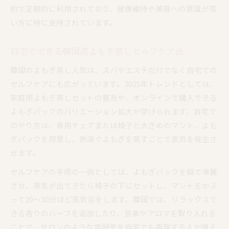
的で定期的に利用されており、健康維持や美容への意識が高
い方に特に支持されています。
自宅でできる韓国流よもぎ蒸しセルフケア法
韓国のよもぎ蒸し人気は、スパやエステだけでなく自宅での
セルフケアにも広がっています。2025年トレンドとしては、
家庭用よもぎ蒸しセットの普及や、オンラインで購入できる
よもぎパックのバリエーション拡大が挙げられます。自宅で
のやり方は、専用チェアまたは椅子と大きめのマント、よも
ぎパックを用意し、熱湯でよもぎを蒸すことで蒸気を発生さ
せます。
セルフケアの手順の一例としては、よもぎパックを鍋で沸騰
させ、蒸気が出てきたら椅子の下にセットし、マントをかぶ
って20〜30分ほど蒸気浴をします。韓国では、リラックスで
きる香りのハーブを追加したり、音楽やアロマを取り入れる
ことで、サロンのような雰囲気を自宅でも再現する人が増え