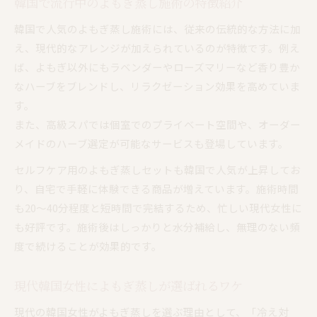
韓国で流行中のよもぎ蒸し施術の特徴紹介
韓国で人気のよもぎ蒸し施術には、従来の伝統的な方法に加
え、現代的なアレンジが加えられているのが特徴です。例え
ば、よもぎ以外にもラベンダーやローズマリーなど香り豊か
なハーブをブレンドし、リラクゼーション効果を高めていま
す。
また、高級スパでは個室でのプライベート空間や、オーダー
メイドのハーブ選定が可能なサービスも登場しています。
セルフケア用のよもぎ蒸しセットも韓国で人気が上昇してお
り、自宅で手軽に体験できる商品が増えています。施術時間
も20～40分程度と短時間で完結するため、忙しい現代女性に
も好評です。施術後はしっかりと水分補給し、無理のない頻
度で続けることが効果的です。
現代韓国女性によもぎ蒸しが選ばれるワケ
現代の韓国女性がよもぎ蒸しを選ぶ理由として、「冷え対