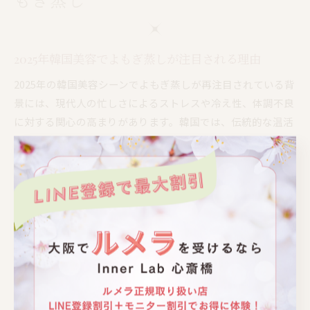
2025年韓国美容でよもぎ蒸しが注目される理由
2025年の韓国美容シーンでよもぎ蒸しが再注目されている背
景には、現代人の忙しさによるストレスや冷え性、体調不良
に対する関心の高まりがあります。韓国では、伝統的な温活
法としてのよもぎ蒸しが、健康維持や美容効果を求める女性
たちの間で再評価されているのです。
特に、デトックスやリラクゼーション効果、身体を内側から
温めることで新陳代謝を促進し、美肌やむくみ改善を目指す
目的で利用されることが増えています。韓国エステやスパで
は、よもぎ蒸しを取り入れた新しいコースが登場し、都市部
の人気サロンでも予約が取りにくいほどの人気ぶりです。
現地の口コミや体験談では、「蒸気の香りに癒やされる」
「冷えやすい季節も体調が整う」といった声が多く、従来の