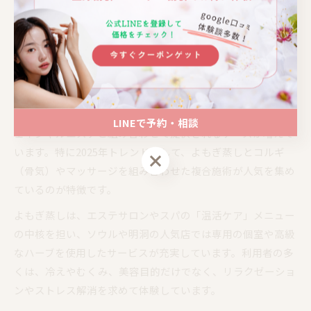
健康志向に加え、贅沢な美容体験としての価値も高まってい
ます。2025年に向け、韓国ではよもぎ蒸しが美容・健康両面
で欠かせない存在として、今後さらに注目されるでしょう。
よもぎ蒸しと韓国エステ業界の最新動向解説
韓国のエステ業界では、よもぎ蒸しが従来のボディケアやフ
LINEで予約・相談
ェイシャルエステと組み合わせて提供されるケースが増えて
います。特に2025年トレンドとして、よもぎ蒸しとコルギ
LINEで予約・相談
（骨気）やマッサージを組み合わせた複合施術が人気を集め
ているのが特徴です。
よもぎ蒸しは、エステサロンやスパの「温活ケア」メニュー
の中核を担い、ソウルや明洞の人気店では専用の個室や高級
なハーブを使用したサービスが充実しています。利用者の多
くは、冷えやむくみ、美容目的だけでなく、リラクゼーショ
ンやストレス解消を求めて体験しています。