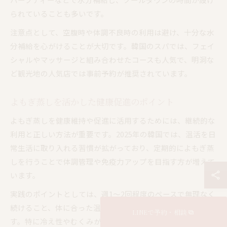
られていることも多いです。
注意点として、空腹時や体調不良時の利用は避け、十分な水
分補給を心がけることが大切です。韓国のスパでは、フェイ
シャルやマッサージと組み合わせたコースも人気で、明洞な
ど観光地の人気店では事前予約が推奨されています。
よもぎ蒸しを活かした健康促進のポイント
よもぎ蒸しを健康維持や促進に活用するためには、継続的な
利用と正しい方法が重要です。2025年の韓国では、温活を日
常生活に取り入れる習慣が拡がっており、定期的によもぎ蒸
しを行うことで体調管理や免疫力アップを目指す方が増えて
います。
実践のポイントとしては、週1〜2回程度のペースで無理なく
続けること、体に合った温度や時間を選ぶことが挙げられま
LINEで予約・相談
す。特に冷え性やむくみが気になる方には、入浴やストレッ