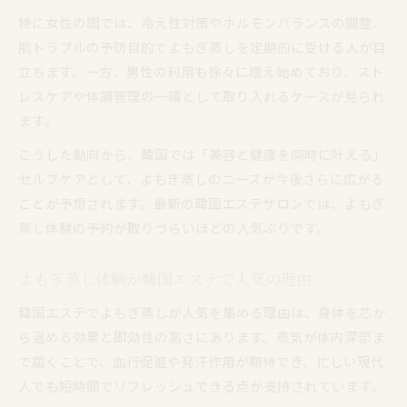
特に女性の間では、冷え性対策やホルモンバランスの調整、
肌トラブルの予防目的でよもぎ蒸しを定期的に受ける人が目
立ちます。一方、男性の利用も徐々に増え始めており、スト
レスケアや体調管理の一環として取り入れるケースが見られ
ます。
こうした動向から、韓国では「美容と健康を同時に叶える」
セルフケアとして、よもぎ蒸しのニーズが今後さらに広がる
ことが予想されます。最新の韓国エステサロンでは、よもぎ
蒸し体験の予約が取りづらいほどの人気ぶりです。
よもぎ蒸し体験が韓国エステで人気の理由
韓国エステでよもぎ蒸しが人気を集める理由は、身体を芯か
ら温める効果と即効性の高さにあります。蒸気が体内深部ま
で届くことで、血行促進や発汗作用が期待でき、忙しい現代
人でも短時間でリフレッシュできる点が支持されています。