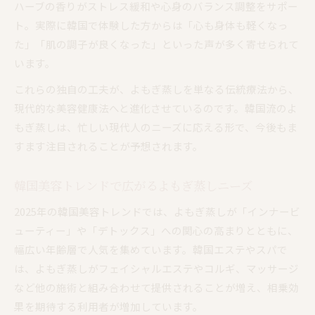
ハーブの香りがストレス緩和や心身のバランス調整をサポー
ト。実際に韓国で体験した方からは「心も身体も軽くなっ
た」「肌の調子が良くなった」といった声が多く寄せられて
います。
これらの独自の工夫が、よもぎ蒸しを単なる伝統療法から、
現代的な美容健康法へと進化させているのです。韓国流のよ
もぎ蒸しは、忙しい現代人のニーズに応える形で、今後もま
すます注目されることが予想されます。
韓国美容トレンドで広がるよもぎ蒸しニーズ
2025年の韓国美容トレンドでは、よもぎ蒸しが「インナービ
ューティー」や「デトックス」への関心の高まりとともに、
幅広い年齢層で人気を集めています。韓国エステやスパで
は、よもぎ蒸しがフェイシャルエステやコルギ、マッサージ
など他の施術と組み合わせて提供されることが増え、相乗効
果を期待する利用者が増加しています。