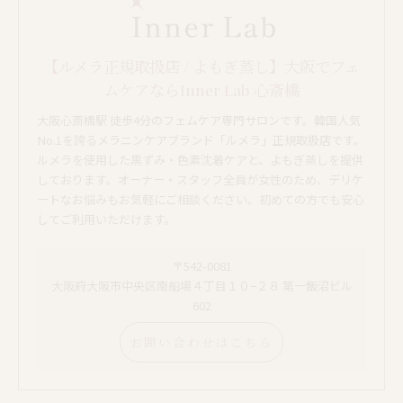
【ルメラ正規取扱店 / よもぎ蒸し】大阪でフェ
ムケアならInner Lab 心斎橋
大阪心斎橋駅 徒歩4分のフェムケア専門サロンです。韓国人気
No.1を誇るメラニンケアブランド「ルメラ」正規取扱店です。
ルメラを使用した黒ずみ・色素沈着ケアと、よもぎ蒸しを提供
しております。オーナー・スタッフ全員が女性のため、デリケ
ートなお悩みもお気軽にご相談ください。初めての方でも安心
してご利用いただけます。
〒542-0081
大阪府大阪市中央区南船場４丁目１０−２８ 第一飯沼ビル
602
お問い合わせはこちら