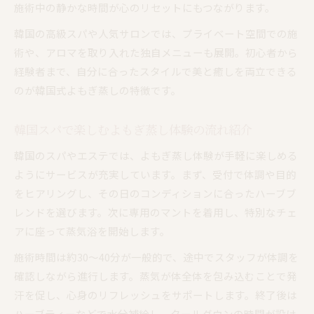
施術中の静かな時間が心のリセットにもつながります。
韓国の高級スパや人気サロンでは、プライベート空間での施
術や、アロマを取り入れた独自メニューも展開。初心者から
経験者まで、自分に合ったスタイルで美と癒しを両立できる
のが韓国式よもぎ蒸しの特徴です。
韓国スパで楽しむよもぎ蒸し体験の流れ紹介
韓国のスパやエステでは、よもぎ蒸し体験が手軽に楽しめる
ようにサービスが充実しています。まず、受付で体調や目的
をヒアリングし、その日のコンディションに合ったハーブブ
レンドを選びます。次に専用のマントを着用し、特別なチェ
アに座って蒸気浴を開始します。
施術時間は約30〜40分が一般的で、途中でスタッフが体調を
確認しながら進行します。蒸気が体全体を包み込むことで発
汗を促し、心身のリフレッシュをサポートします。終了後は
ハーブティーなどで水分補給し、クールダウンの時間が設け