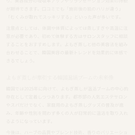
り、美容成分の吸収率アップやリラクゼーション効果の持続
が期待できます。口コミでも「施術後の肌のハリが違う」
「むくみが取れてスッキリする」といった声が多いです。
注意点としては、体調や体質によっては蒸しすぎや高温に注
意が必要であり、初めて体験する方はサロンスタッフに相談
することをおすすめします。よもぎ蒸しと他の美容法を組み
合わせることで、韓国美容の最新トレンドを効果的に体感で
きるでしょう。
よもぎ蒸しが牽引する韓国温活ブームの未来像
韓国では2025年に向けて、よもぎ蒸しが温活ブームの中心的
存在として定着しつつあります。都市部の人気エステサロン
やスパだけでなく、家庭用のよもぎ蒸しグッズの普及が進
み、年齢や性別を問わず多くの人が日常的に温活を取り入れ
るようになっています。
今後は、ハーブの品質やブレンド技術、香りのバリエーショ