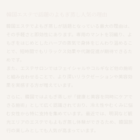
よもぎ蒸しで叶える韓国式温活セルフケア術
韓国エステで話題のよもぎ蒸し人気の理由
韓国流フェイシャルとの組み合わせ方を解説
美容と健康を叶えるよもぎ蒸し体験術
韓国エステでよもぎ蒸しが話題となっている最大の理由は、
よもぎ蒸し体験で期待できる美容健康効果
その手軽さと即効性にあります。専用のマントを羽織り、よ
もぎをはじめとしたハーブの蒸気で身体をじんわり温めるこ
韓国美容通おすすめのよもぎ蒸し活用法
とで、短時間でもリラックス効果や代謝促進が期待できるた
よもぎ蒸し体験が叶える美と癒しの両立術
めです。
韓国スパで楽しむよもぎ蒸し体験の流れ紹介
また、エステサロンではフェイシャルやコルギなど他の施術
よもぎ蒸しを活かした健康促進のポイント
と組み合わせることで、より深いリラクゼーションや美容効
話題のよもぎ蒸しを取り入れる秘訣とは
果を実感する方が増えています。
韓国流よもぎ蒸しを日常に取り入れるコツ
さらに、韓国ではよもぎ蒸しが「健康と美容を同時にケアで
話題のよもぎ蒸しを続けるための工夫とは
きる施術」として広く認識されており、冷え性やむくみに悩
韓国エステで学ぶよもぎ蒸し活用術の秘訣
む女性から特に支持を集めています。最近では、明洞など観
よもぎ蒸しを効果的に楽しむタイミング提案
光エリアのエステでもよもぎ蒸し体験ができるため、韓国旅
行の楽しみとしても人気が高まっています。
韓国よもぎ蒸し人気の裏側を徹底解説