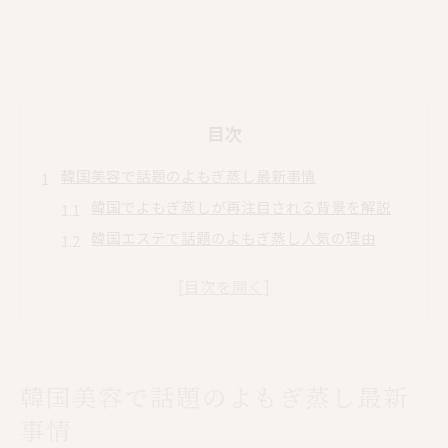
目次
韓国美容で話題のよもぎ蒸し最新事情
韓国でよもぎ蒸しが再注目される背景を解説
韓国エステで話題のよもぎ蒸し人気の理由
よもぎ蒸しが韓国美容に与える最新の影響とは
韓国で流行中のよもぎ蒸し施術の特徴紹介
現代韓国女性によもぎ蒸しが選ばれるワケ
今注目される韓国流よもぎ蒸しの魅力
韓国美容で話題のよもぎ蒸し最新
韓国流よもぎ蒸しが持つ独自の魅力を分析
韓国美容トレンドで広がるよもぎ蒸しニーズ
事情