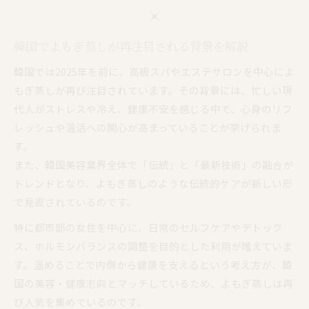
よもぎ蒸し体験が韓国エステで人気の理由
韓国のよもぎ蒸しに見る癒しとデトックス効果
韓国でよもぎ蒸しが再注目される背景を解説
韓国でおすすめされるよもぎ蒸し体験法とは
2025年韓国美容トレンドに見るよもぎ蒸し
韓国では2025年を前に、高級スパやエステサロンを中心によ
もぎ蒸しが再び注目されています。その背景には、忙しい現
2025年韓国美容でよもぎ蒸しが注目される理
代人がストレスや冷え、健康不安を感じる中で、心身のリフ
由
レッシュや温活への関心が高まっていることが挙げられま
よもぎ蒸しと韓国エステ業界の最新動向解説
す。
韓国美容トレンド2025で変わるよもぎ蒸し活
また、韓国美容業界全体で「伝統」と「最新技術」の融合が
用
トレンドとなり、よもぎ蒸しのような伝統的ケアが新しい形
韓国最新美容法とよもぎ蒸しの相乗効果を検証
で見直されているのです。
よもぎ蒸しが牽引する韓国温活ブームの未来像
特に都市部の女性を中心に、日常のセルフケアやデトック
よもぎ蒸しを活用した韓国式セルフケア法
ス、ホルモンバランスの調整を目的とした利用が増えていま
韓国式よもぎ蒸しセルフケアの始め方ポイント
す。温めることで内側から健康を支えるという考え方が、韓
自宅でできる韓国流よもぎ蒸しセルフケア法
国の美容・健康志向とマッチしているため、よもぎ蒸しは再
韓国美容愛好家が実践するよもぎ蒸し習慣
び人気を集めているのです。