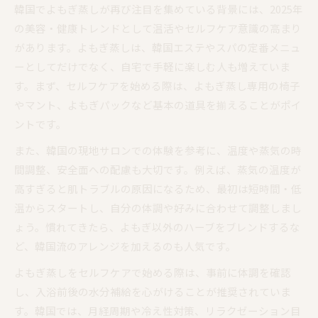
韓国でよもぎ蒸しが再び注目を集めている背景には、2025年
の美容・健康トレンドとして温活やセルフケア意識の高まり
があります。よもぎ蒸しは、韓国エステやスパの定番メニュ
ーとしてだけでなく、自宅で手軽に楽しむ人も増えていま
す。まず、セルフケアを始める際は、よもぎ蒸し専用の椅子
やマント、よもぎパックなど基本の道具を揃えることがポイ
ントです。
また、韓国の現地サロンでの体験を参考に、温度や蒸気の時
間調整、安全面への配慮も大切です。例えば、蒸気の温度が
高すぎると肌トラブルの原因になるため、最初は短時間・低
温からスタートし、自分の体調や好みに合わせて調整しまし
ょう。慣れてきたら、よもぎ以外のハーブをブレンドするな
ど、韓国流のアレンジを加えるのも人気です。
よもぎ蒸しをセルフケアで始める際は、事前に体調を確認
し、入浴前後の水分補給を心がけることが推奨されていま
す。韓国では、月経周期や冷え性対策、リラクゼーション目