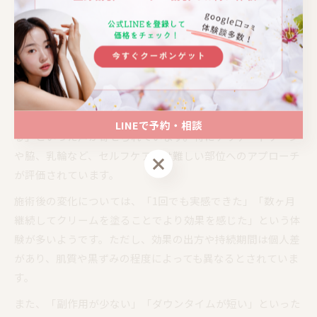
ちます。もちろん個人差はありますが、こうした意見がルメ
ラ支持の理由の一つとされています。
ルメラ選択の決め手となるケア効果に注目
ルメラのケア効果について、ネット上の口コミでは「黒ずみ
が気にならなくなった」「色素沈着が薄くなったように感じ
LINEで予約・相談
る」といった声が寄せられています。特にデリケートゾーン
や脇、乳輪など、セルフケアでは難しい部位へのアプローチ
LINEで予約・相談
が評価されています。
施術後の変化については、「1回でも実感できた」「数ヶ月
継続してクリームを塗ることでより効果を感じた」という体
験が多いようです。ただし、効果の出方や持続期間は個人差
があり、肌質や黒ずみの程度によっても異なるとされていま
す。
また、「副作用が少ない」「ダウンタイムが短い」といった