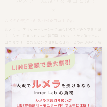
「ルメラ」選ばれる理由とは？
ルメラが支持される秘密を口コミで紹介
ルメラは、デリケートゾーンや乳輪などの黒ずみケアを希望
する方々に注目されている韓国発のメラニンケア施術です。
口コミでは「自然なピンク肌を目指せる」との声が多く、従
来のピーリングやクリームと違ったアプローチが評価されて
いると言われています。
背景には、色素沈着や黒ずみの悩みが年齢や生活習慣によっ
ても生じやすく、セルフケアでは限界を感じている方が多い
ことが挙げられます。また、ルメラは韓国のクリニックでも
広く導入されている実績があるため、安心感につながってい
るようです。
実際の口コミでは、「1回の施術でトーンが明るくなった気
がする」「痛みが少なく続けやすい」といった体験談が目立