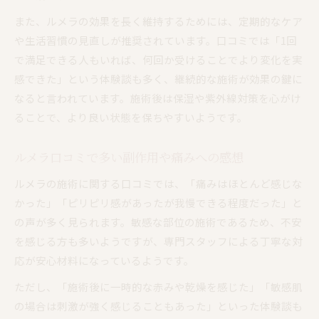
ルメラ導入サロン選びで重視すべき視点
また、ルメラの効果を長く維持するためには、定期的なケア
口コミから学ぶルメラサロンの選び方
や生活習慣の見直しが推奨されています。口コミでは「1回
ルメラ施術前に知っておきたい注意点まとめ
で満足できる人もいれば、何回か受けることでより変化を実
敏感肌向けルメラ施術で気をつけるべき点
感できた」という体験談も多く、継続的な施術が効果の鍵に
なると言われています。施術後は保湿や紫外線対策を心がけ
ルメラのダウンタイムと副作用に関する口コミ
ることで、より良い状態を保ちやすいようです。
ルメラ口コミで多い副作用や痛みへの感想
ルメラの施術に関する口コミでは、「痛みはほとんど感じな
かった」「ピリピリ感があったが我慢できる程度だった」と
の声が多く見られます。敏感な部位の施術であるため、不安
を感じる方も多いようですが、専門スタッフによる丁寧な対
応が安心材料になっているようです。
ただし、「施術後に一時的な赤みや乾燥を感じた」「敏感肌
の場合は刺激が強く感じることもあった」といった体験談も