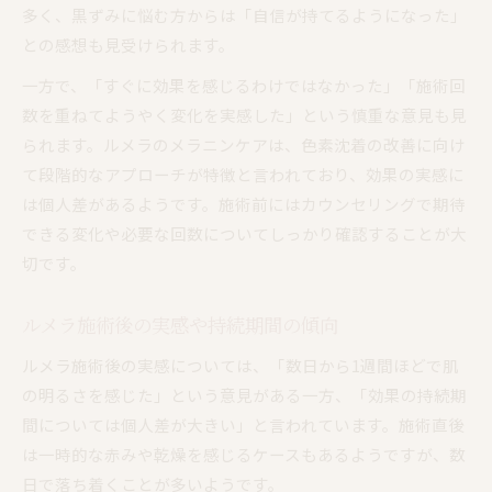
多く、黒ずみに悩む方からは「自信が持てるようになった」
口コミで好評なルメラの施術体験内容
との感想も見受けられます。
「ルメラ」と「ローマピンク」どう違う？
一方で、「すぐに効果を感じるわけではなかった」「施術回
ルメラとローマピンクの違いを優しく比較
数を重ねてようやく変化を実感した」という慎重な意見も見
口コミで語られるルメラの特徴や効果
られます。ルメラのメラニンケアは、色素沈着の改善に向け
ルメラと他ケアの仕上がりや選び方解説
て段階的なアプローチが特徴と言われており、効果の実感に
ローマピンクとルメラの口コミも参考に
は個人差があるようです。施術前にはカウンセリングで期待
できる変化や必要な回数についてしっかり確認することが大
メラニンケア選びで重視すべきポイント
切です。
「ルメラ」の料金相場と要チェックポイント
ルメラ料金相場を口コミからやさしく紹介
ルメラ施術後の実感や持続期間の傾向
ルメラ施術費用と相場の傾向や考え方
ルメラ施術後の実感については、「数日から1週間ほどで肌
口コミで多いルメラ料金に関する感想
の明るさを感じた」という意見がある一方、「効果の持続期
ルメラ選びで料金以外に注目すべき点
間については個人差が大きい」と言われています。施術直後
お得にルメラ体験する方法を口コミで探る
は一時的な赤みや乾燥を感じるケースもあるようですが、数
失敗しない「ルメラ」導入サロンの選び方と注意点
日で落ち着くことが多いようです。