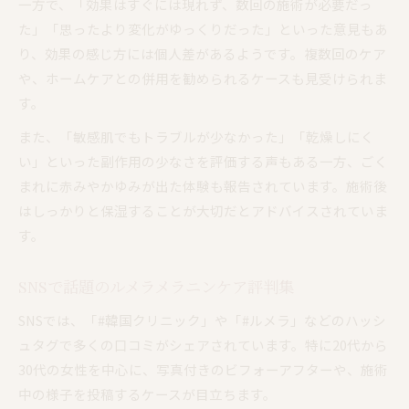
一方で、「効果はすぐには現れず、数回の施術が必要だっ
た」「思ったより変化がゆっくりだった」といった意見もあ
り、効果の感じ方には個人差があるようです。複数回のケア
や、ホームケアとの併用を勧められるケースも見受けられま
す。
また、「敏感肌でもトラブルが少なかった」「乾燥しにく
い」といった副作用の少なさを評価する声もある一方、ごく
まれに赤みやかゆみが出た体験も報告されています。施術後
はしっかりと保湿することが大切だとアドバイスされていま
す。
SNSで話題のルメラメラニンケア評判集
SNSでは、「#韓国クリニック」や「#ルメラ」などのハッシ
ュタグで多くの口コミがシェアされています。特に20代から
30代の女性を中心に、写真付きのビフォーアフターや、施術
中の様子を投稿するケースが目立ちます。