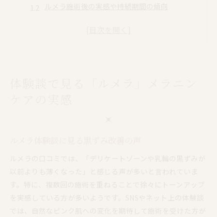
ルメラ施術後の実感や持続期間の傾向
ルメラ口コミで多い副作用や痛みへの感想
デリケートゾーンでのルメラ効果が話題に
敏感肌向けルメラのやさしい口コミ内容
韓国人気No.1「ルメラ」の口コミまとめ
体験談で見る「ルメラ」メラニン
韓国ルメラ口コミで注目される理由とは
ルメラ口コミから読み解く実際の変化
ケアの実感
SNSで話題のルメラメラニンケア評判集
ルメラ体験者の声に多い満足点まとめ
ルメラ体験談に見る黒ずみ改善の声
ルメラ口コミで語られる自然な仕上がり
「ルメラ」選ばれる理由とは？
ルメラの口コミでは、「デリケートゾーンや乳輪の黒ずみが
以前よりも薄くなった」と感じる声が多いと言われていま
ルメラが支持される秘密を口コミで紹介
す。特に、複数回の施術を重ねることで徐々にトーンアップ
ルメラ選択の決め手となるケア効果に注目
を実感している方が多いようです。SNSやネット上の体験談
口コミで分かるルメラの安全性とやさしさ
では、自然なピンク肌への変化を期待して施術を受けた方が
ルメラが他と違うと感じる特徴を解説