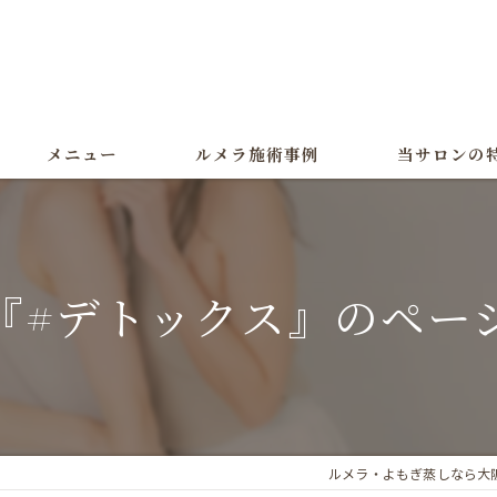
メニュー
ルメラ施術事例
当サロンの
ルメラ
黒ずみ
『#デトックス』のペー
色素沈着
よもぎ蒸し
美白
ルメラ・よもぎ蒸しなら大阪市