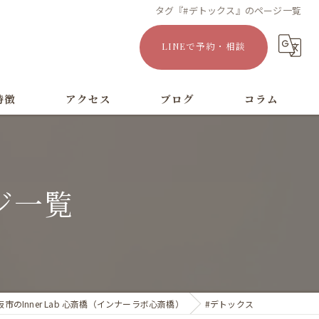
タグ『#デトックス』のページ一覧
LINEで予約・相談
特徴
アクセス
ブログ
コラム
漫画特集
ジ一覧
のInner Lab 心斎橋（インナーラボ心斎橋）
#デトックス