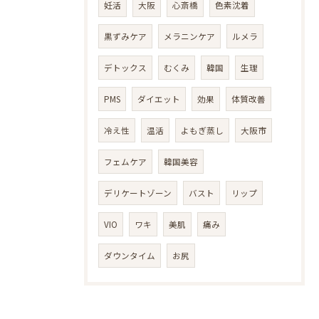
妊活
大阪
心斎橋
色素沈着
黒ずみケア
メラニンケア
ルメラ
デトックス
むくみ
韓国
生理
PMS
ダイエット
効果
体質改善
冷え性
温活
よもぎ蒸し
大阪市
フェムケア
韓国美容
LINEで予約・相談
デリケートゾーン
バスト
リップ
VIO
ワキ
美肌
痛み
ダウンタイム
お尻