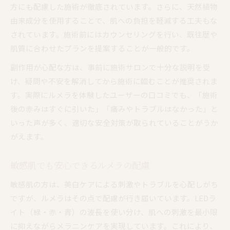
方にも配慮した施術が徹底されています。さらに、天然植物
由来成分を使用することで、肌への負担を軽減する工夫もな
されています。施術前にはカウンセリングを行い、既往歴や
肌質に合わせたプランを提案することが一般的です。
副作用が心配な方は、事前に施術サロンで十分な説明を受
け、疑問や不安を解消してから施術に臨むことが推奨されま
す。実際にルメラを体験したユーザーの口コミでも、「施術
後の赤みはすぐに引いた」「痛みやトラブルはなかった」と
いった声が多く、適切な安全対策が取られていることがうか
がえます。
敏感肌でも安心できるルメラの配慮
敏感肌の方は、美白ケアによる刺激やトラブルを心配しがち
ですが、ルメラはその点で配慮が行き届いています。LEDラ
イト（緑・赤・青）の波長を使い分け、肌への刺激を最小限
に抑えながらメラニンケアを実現しています。これにより、