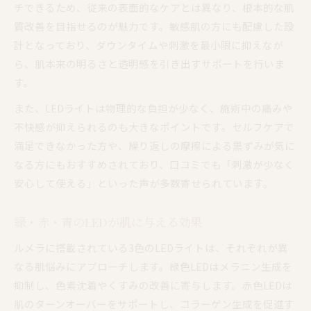
チできるため、従来の表面的なケアとは異なり、根本的な肌
質改善を目指せるのが魅力です。敏感肌の方にも配慮した設
計となっており、ダウンタイムや刺激を最小限に抑えなが
ら、肌本来の明るさと透明感を引き出すサポートを行いま
す。
また、LEDライトは物理的な負担が少なく、施術中の痛みや
不快感が抑えられるのも大きなポイントです。セルフケアで
満足できなかった方や、繰り返しの摩擦による黒ずみが気に
なる方にもおすすめされており、口コミでも「刺激が少なく
安心して使える」といった声が多数寄せられています。
緑・赤・青のLEDが肌に与える効果
ルメラに搭載されている3色のLEDライトは、それぞれが異
なる肌悩みにアプローチします。緑色LEDはメラニン生成を
抑制し、色素沈着やくすみの改善に寄与します。赤色LEDは
肌のターンオーバーをサポートし、コラーゲン生成を促進す