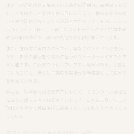
副作用リスクとルメラの安全性を検証
ルメラが近年注目を集めている最大の理由は、敏感肌でも安
心して美白ケアを受けられる点にあります。従来の美白施術
セルフケアと異なるルメラの効果実感
は刺激や副作用のリスクが課題とされてきましたが、ルメラ
ルメラとセルフケアの違いを徹底比較
はLEDライト（緑・赤・青）によるトータルケアと植物由来
ルメラの効果はセルフケアより持続的
成分の相乗効果で、肌への負担を最小限に抑えています。
ルメラ施術で感じる即効性と満足度
また、施術前に専門スタッフが丁寧なカウンセリングを行う
セルフケアとルメラのアプローチの違い
ため、自分の肌状態や悩みに合わせたオーダーメイドのケア
口コミで分かるルメラ効果のリアル体験
が可能です。これまで「セルフケアでは限界がある」と感じ
黒ずみ改善を目指すならルメラが最適
ていた方にも、安心して美白を目指せる新常識として広がり
ルメラが黒ずみ改善に選ばれる理由
を見せています。
ルメラで実現する黒ずみケアの新常識
他にも、短時間で施術が完了しやすく、ダウンタイムがほと
ルメラの効果と黒ずみへのアプローチ法
んどない点も支持されるポイントです。これにより、忙しい
デリケートな黒ずみ悩みにルメラが効く
現代人や初めて美白施術に挑戦する方にも取り入れやすくな
ルメラを使った黒ずみ改善の流れ解説
っています。
LEDライト搭載ルメラの特徴を深掘り
美白ケアにおけるルメラの機能性解説