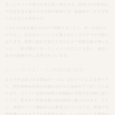
ることでハリや弾力のある肌へ導きます。青色LEDは肌荒れ
や炎症を落ち着かせる作用が期待でき、敏感肌やニキビが気
になる方にも有効です。
この3つの光を組み合わせて照射することで、単一の悩みだ
けでなく、肌全体のバランスを整えるトータルケアが可能と
なります。実際に施術を受けた方からは「色素沈着が薄くな
った」「肌が明るくなった」といった口コミも多く、幅広い
年代や肌質の方に支持されています。
ルメラで叶えるトータル肌質改善の秘密
ルメラが注目される理由の一つは、LEDライトによる光ケア
と、天然植物由来成分を組み合わせた独自のアプローチにあ
ります。メラニン生成の抑制と肌細胞の活性化を同時に狙う
ことで、黒ずみや色素沈着の根本原因に働きかけます。さら
に、保湿やバリア機能向上も重視されているため、乾燥や外
部刺激によるトラブルを防ぎながら、しっとりとした質感の