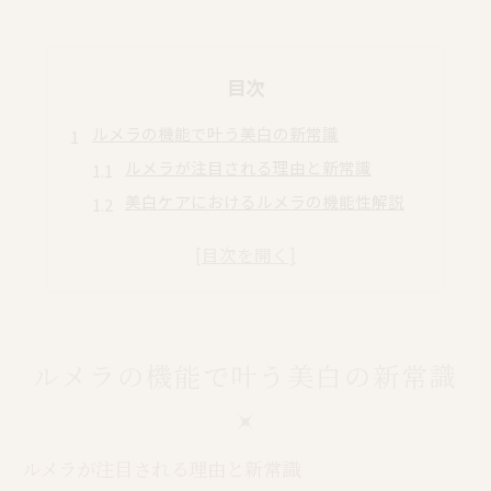
目次
ルメラの機能で叶う美白の新常識
ルメラが注目される理由と新常識
美白ケアにおけるルメラの機能性解説
ルメラの口コミから見る美白効果の実際
ルメラが叶える透明感ある肌作りの秘訣
ルメラクリームとの違いと選び方のコツ
敏感肌でも安心なルメラによるケア体験
ルメラの機能で叶う美白の新常識
敏感肌にやさしいルメラの施術ポイント
ルメラは痛みや副作用が少なく安心
口コミで話題のルメラのやさしさとは
ルメラが注目される理由と新常識
ルメラで実感できる敏感肌対応ケア