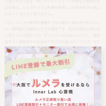
な違いがあります。特にデリケートゾーンや唇など敏感な部
位の場合、セルフケアでは刺激や摩擦による肌負担が心配さ
れることも少なくありません。
一方、ルメラは専用の機器とプロの技術で施術が行われるた
め、短時間で効果的なケアが期待でき、肌への負担も最小限
に抑えられる設計です。ダウンタイムがほとんどなく、施術
後すぐに普段通りの生活ができる点も魅力の一つです。セル
フケアと比べて、ルメラは「低刺激で安心」「即効性があ
る」といった声が多く、特に敏感肌やセルフケアで満足でき
なかった方におすすめされています。
ルメラの効果はセルフケアより持続的
ルメラの特筆すべき点は、施術による美白効果の持続性で
す。セルフケアの場合、毎日の継続やこまめなケアが必要で
すが、ルメラは数回の施術でも効果を実感しやすく、その状
態が長く続きやすいとされています。これはLEDライトによ