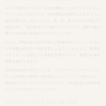
ルメラのLEDライト機能の魅力とは
緑・赤・青のLEDが肌に与える効果
ルメラの美白ケアにおける主な機能は、LEDライトによるメ
ラニンへのアプローチと、天然植物由来成分によるメラニン
ルメラで叶えるトータル肌質改善の秘密
生成抑制です。LEDライトは、緑・赤・青それぞれが異なる
LEDライト搭載ルメラの使い方と注意点
波長を持ち、肌の奥深くまで働きかけることで、色素沈着や
ルメラのLEDライトがもたらす期待とは
黒ずみの原因に多角的にアプローチします。
副作用リスクに配慮したルメラの魅力
さらに、植物由来の成分が肌への刺激を和らげつつ、メラニ
ルメラの副作用リスクと安全対策
ンの過剰生成を防ぐ役割を果たします。これにより、敏感肌
敏感肌でも安心できるルメラの配慮
やデリケートな部位でも安全性を保ちながら、継続的な美白
ルメラ施術後に注意すべきポイント
効果を期待できます。
ルメラの副作用体験談と対策方法
具体的な施術の流れとしては、カウンセリング→クレンジン
ルメラで副作用が少ない理由を解説
グ→LED照射→専用ケア剤塗布というステップで進みます。
施術後のダウンタイムがほとんどなく、日常生活に支障が出
にくいのも大きなメリットです。
ルメラの口コミから見る美白効果の実際