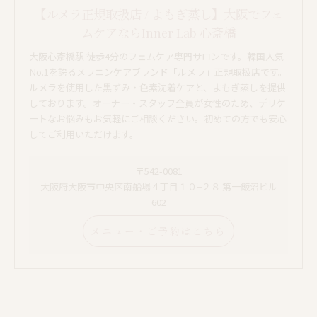
【ルメラ正規取扱店 / よもぎ蒸し】大阪でフェ
ムケアならInner Lab 心斎橋
大阪心斎橋駅 徒歩4分のフェムケア専門サロンです。韓国人気
No.1を誇るメラニンケアブランド「ルメラ」正規取扱店です。
ルメラを使用した黒ずみ・色素沈着ケアと、よもぎ蒸しを提供
しております。オーナー・スタッフ全員が女性のため、デリケ
ートなお悩みもお気軽にご相談ください。初めての方でも安心
してご利用いただけます。
〒542-0081
大阪府大阪市中央区南船場４丁目１０−２８ 第一飯沼ビル
602
メニュー・ご予約はこちら