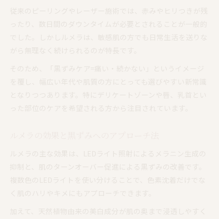
従来のピーリングやレーザー施術では、赤みやヒリつきが残
ったり、数日間のダウンタイムが必要とされることが一般的
でした。しかしルメラは、敏感肌の方でも日常生活を送りな
がら無理なく続けられるのが特長です。
そのため、「黒ずみケア=痛い・続かない」というイメージ
を覆し、幅広い年代や肌質の方にとっても選びやすい新常識
となりつつあります。特にデリケートゾーンや唇、乳首とい
った部位のケアを希望される方から注目されています。
ルメラの効果と黒ずみへのアプローチ法
ルメラの主な効果は、LEDライト照射によるメラニン生成の
抑制と、肌のターンオーバー促進による黒ずみの改善です。
複数色のLEDライトを使い分けることで、色素沈着だけでな
く肌のハリやキメにもアプローチできます。
加えて、天然植物由来の美白成分が肌の奥まで浸透しやすく