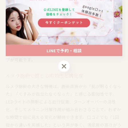
る深部への光エネルギー到達と、メラニン生成を根本から抑
える成分配合によるものです。
例えば、セルフケアのクリームでは一時的な保湿やトーンア
ップは得られても、色素沈着の根本的な改善には時間がかか
る傾向があります。ルメラは施術直後から明るさや透明感の
変化を感じやすく、日常的なケア負担の軽減にもつながりま
LINEで予約・相談
す。定期的なメンテナンスで、より安定した美白状態のキー
プが可能です。
LINEで予約・相談
ルメラ施術で感じる即効性と満足度
ルメラ施術の大きな特徴は、施術直後から「肌が明るくなっ
た」「くすみが目立たなくなった」と感じる即効性です。
LEDライトの照射による血行促進、ターンオーバーの活性
化、そしてメラニン分解作用が組み合わさることで、わずか
な時間で目に見える変化が期待できます。口コミでも「1回
目から違いを実感した」という声が多く、満足度の高さがう